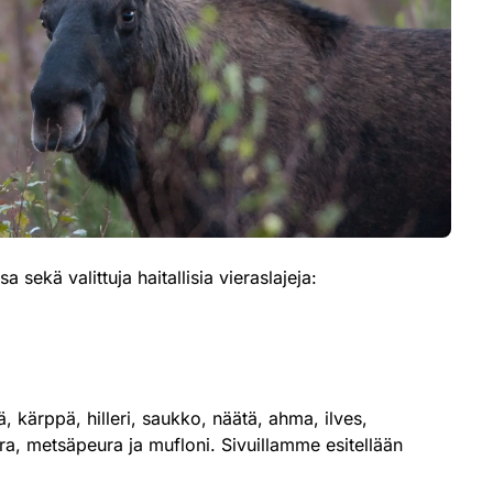
a sekä valittuja haitallisia vieraslajeja:
, kärppä, hilleri, saukko, näätä, ahma, ilves,
ura, metsäpeura ja mufloni. Sivuillamme esitellään