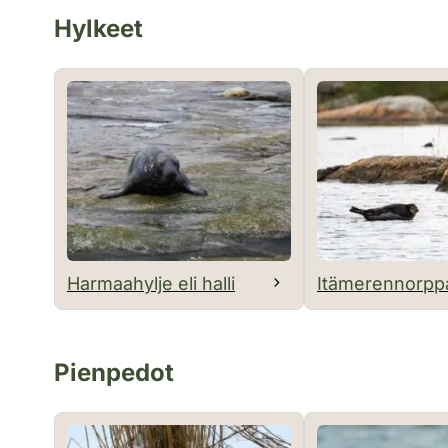
Hylkeet
Harmaahylje eli halli
Itämerennorp
Pienpedot