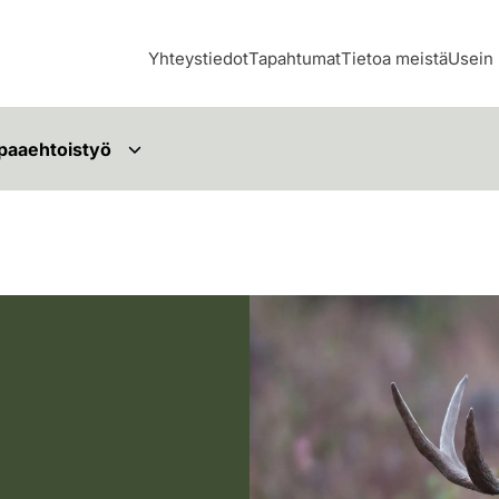
Yhteystiedot
Tapahtumat
Tietoa meistä
Usein 
paaehtoistyö
Hirviuros metsässä