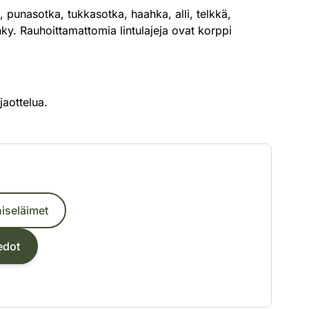
, punasotka, tukkasotka, haahka, alli, telkkä,
hky. Rauhoittamattomia lintulajeja ovat korppi
jaottelua.
iseläimet
edot