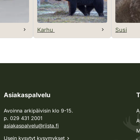
Karhu
Susi
Asiakaspalvelu
T
Avoinna arkipäivisin klo 9-15.
A
p. 029 431 2001
A
asiakaspalvelu@riista.fi
M
Usein kysytyt kysymykset