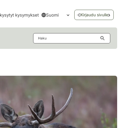
Suomi
kysytyt kysymykset
Kirjaudu sivulle
Avaa kielivalikko
Haku