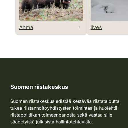
Ahma
Ilves
Suomen riistakeskus
Suomen riistakeskus edistää kestävää riistataloutta,
tukee riistanhoitoyhdistysten toimintaa ja huolehtii
riistapolitiikan toimeenpanosta sekä vastaa sille
säädetyistä julkisista hallintotehtävistä.