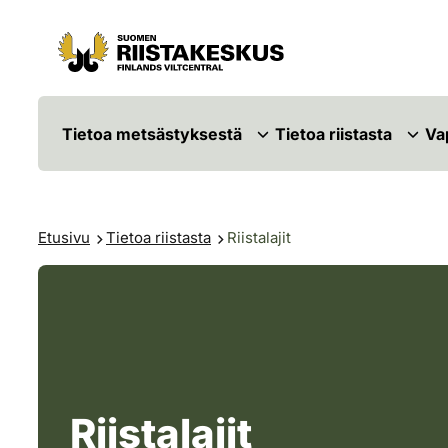
Siirry sisältöön
Siirry sivustokarttaan
Tietoa metsästyksestä
Tietoa riistasta
Va
Etusivu
Tietoa riistasta
Riistalajit
Riistalajit