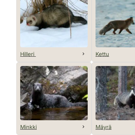
Hilleri
Kettu
Minkki
Mäyrä