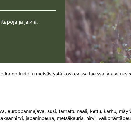
tapoja ja jälkiä.
a, jotka on lueteltu metsästystä koskevissa laeissa ja asetuksiss
ava, euroopanmajava, susi, tarhattu naali, kettu, karhu, mäyrä
a, saksanhirvi, japaninpeura, metsäkauris, hirvi, valkohäntäpe