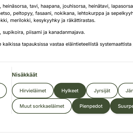
 heinäsorsa, tavi, haapana, jouhisorsa, heinätavi, lapasorsa
 metso, peltopyy, fasaani, nokikana, lehtokurppa ja sepelkyy
kki, merilokki, kesykyyhky ja räkättirastas.
ki, supikoira, piisami ja kanadanmajava.
 kaikissa tapauksissa vastaa eläintieteellistä systemaattista 
Nisäkkäät
Hirvieläimet
Hylkeet
Jyrsijät
Jän
Muut sorkkaeläimet
Pienpedot
Suurp