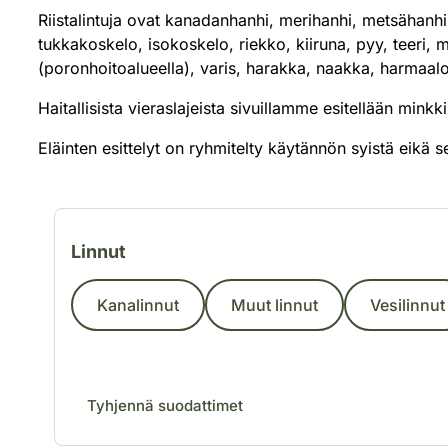
Riistalintuja ovat kanadanhanhi, merihanhi, metsähanhi,
tukkakoskelo, isokoskelo, riekko, kiiruna, pyy, teeri,
(poronhoitoalueella), varis, harakka, naakka, harmaalo
Haitallisista vieraslajeista sivuillamme esitellään mink
Eläinten esittelyt on ryhmitelty käytännön syistä eikä se
Suodata eläinlajeja kategorian mukaan
Linnut
Kanalinnut
Muut linnut
Vesilinnut
Tyhjennä suodattimet