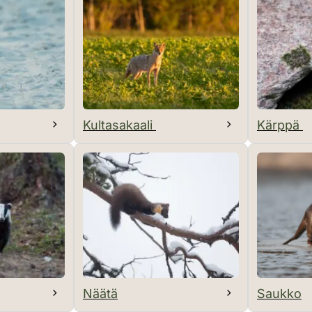
Kultasakaali
Kärppä
Näätä
Saukko