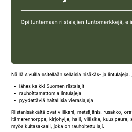
Opi tuntemaan riistalajien tuntomerkkejä, elin
Näillä sivuilla esitellään sellaisia nisäkäs- ja lintulajej
lähes kaikki Suomen riistalajit
rauhoittamattomia lintulajeja
pyydettäviä haitallisia vieraslajeja
Riistanisäkkäitä ovat villikani, metsäjänis, rusakko, or
itämerennorppa, kirjohylje, halli, villisika, kuusipeur
myös kultasakaali, joka on rauhoitettu laji.