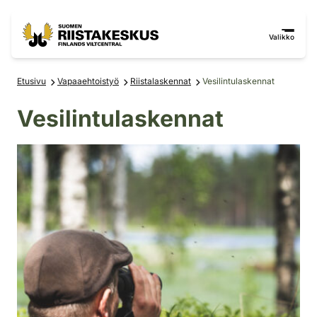
Siirry sisältöön
Siirry sivustokarttaan
Valikko
Etusivu
Vapaaehtoistyö
Riistalaskennat
Vesilintulaskennat
Vesilintulaskennat