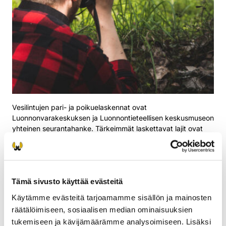
Vesilintujen pari- ja poikuelaskennat ovat
Luonnonvarakeskuksen ja Luonnontieteellisen keskusmuseon
yhteinen seurantahanke. Tärkeimmät laskettavat lajit ovat
sinisorsa, tavi, telkkä ja nokikana.
Parilaskennoilla seurataan vesilintukantojen vuosittaista
vaihtelua ja pitkäaikaisia muutoksia. Poikuelaskennalla
selvitetään vuotuinen lisääntymistulos. Parilaskennat tehdään
Tämä sivusto käyttää evästeitä
toukokuussa kahteen kertaan pysyvillä laskentapisteillä ja
Käytämme evästeitä tarjoamamme sisällön ja mainosten
poikuelaskenta kesä–heinäkuussa samoilla pisteillä.
räätälöimiseen, sosiaalisen median ominaisuuksien
Laskennan tekevät vapaaehtoiset metsästäjät ja
tukemiseen ja kävijämäärämme analysoimiseen. Lisäksi