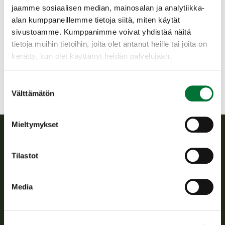
lintuharrastajat. Laskenta-aineiston käsittelee
jaamme sosiaalisen median, mainosalan ja analytiikka-
Luonnonvarakeskus. Vesilintulaskentojen perusteella
alan kumppaneillemme tietoja siitä, miten käytät
laaditaan vuosittain arvio sorsakantojen tilasta ja tuotosta
sivustoamme. Kumppanimme voivat yhdistää näitä
ennen vesilintujen metsästyksen alkua. Tuloksia käytetään
tietoja muihin tietoihin, joita olet antanut heille tai joita on
kestävän verotuksen ja riistanhoidon suunnitteluun sekä
kerätty, kun olet käyttänyt heidän palvelujaan.
linnuston ja ympäristön muutosten seurantaan.
Lue lisää vesilintulaskennoista (luke.fi)
Suostumuksen
Lue lisää vesilintulaskennoista (luomus.fi)
Välttämätön
valinta
Mieltymykset
Suomen riistakeskus
Tilastot
Suomen riistakeskus edistää kestävää riistataloutta, tukee
riistanhoitoyhdistysten toimintaa ja huolehtii riistapolitiikan
Media
toimeenpanosta sekä vastaa sille säädetyistä julkisista
hallintotehtävistä.
Tietoa meistä