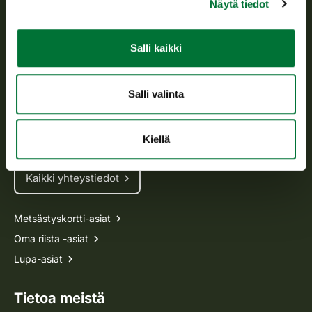
Näytä tiedot
Asiakaspalvelu
Salli kaikki
Avoinna arkipäivisin klo 9-15.
p. 029 431 2001
Salli valinta
asiakaspalvelu@riista.fi
Usein kysytyt kysymykset
Kiellä
Kaikki yhteystiedot
Metsästyskortti-asiat
Oma riista -asiat
Lupa-asiat
Tietoa meistä