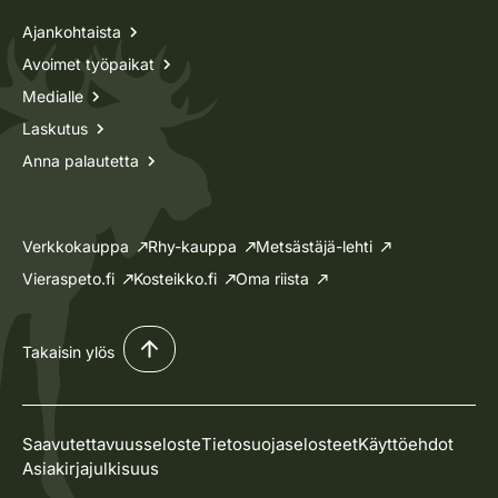
Ajankohtaista
Avoimet työpaikat
Medialle
Laskutus
Anna palautetta
Verkkokauppa
Rhy-kauppa
Metsästäjä-lehti
Vieraspeto.fi
Kosteikko.fi
Oma riista
Takaisin ylös
Saavutettavuusseloste
Tietosuojaselosteet
Käyttöehdot
Asiakirjajulkisuus