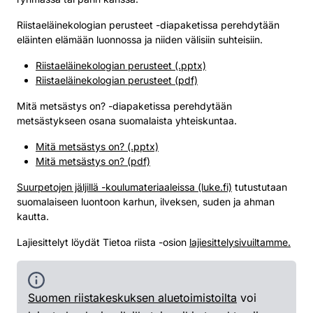
Riistaeläinekologian perusteet -diapaketissa perehdytään
eläinten elämään luonnossa ja niiden välisiin suhteisiin.
Riistaeläinekologian perusteet (.pptx)
Riistaeläinekologian perusteet (pdf)
Mitä metsästys on? -diapaketissa perehdytään
metsästykseen osana suomalaista yhteiskuntaa.
Mitä metsästys on? (.pptx)
Mitä metsästys on? (pdf)
Suurpetojen jäljillä -koulumateriaaleissa (luke.fi)
tutustutaan
suomalaiseen luontoon karhun, ilveksen, suden ja ahman
kautta.
Lajiesittelyt löydät Tietoa riista -osion
lajiesittelysivuiltamme.
Suomen riistakeskuksen aluetoimistoilta
voi