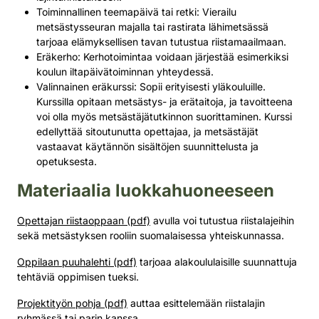
Toiminnallinen teemapäivä tai retki: Vierailu
metsästysseuran majalla tai rastirata lähimetsässä
tarjoaa elämyksellisen tavan tutustua riistamaailmaan.
Eräkerho: Kerhotoimintaa voidaan järjestää esimerkiksi
koulun iltapäivätoiminnan yhteydessä.
Valinnainen eräkurssi: Sopii erityisesti yläkouluille.
Kurssilla opitaan metsästys- ja erätaitoja, ja tavoitteena
voi olla myös metsästäjätutkinnon suorittaminen. Kurssi
edellyttää sitoutunutta opettajaa, ja metsästäjät
vastaavat käytännön sisältöjen suunnittelusta ja
opetuksesta.
Materiaalia luokkahuoneeseen
Opettajan riistaoppaan (pdf)
avulla voi tutustua riistalajeihin
sekä metsästyksen rooliin suomalaisessa yhteiskunnassa.
Oppilaan puuhalehti (pdf)
tarjoaa alakoululaisille suunnattuja
tehtäviä oppimisen tueksi.
Projektityön pohja (pdf)
auttaa esittelemään riistalajin
ryhmässä tai parin kanssa.