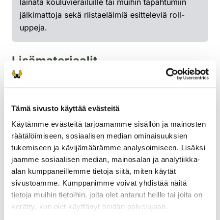
lainata kouluvierailuille tai muihin tapahtumiin
jälkimattoja sekä riistaeläimiä esitteleviä roll-
uppeja.
Lisämateriaalit
Kohti metsästäjätutkintoa -pelin avulla voit harjoitella
metsästäjätutkintoa varten pelillisessä ympäristössä. Peliin
kirjaudutaan selaimella osoitteessa riista.seppo.io
Tämä sivusto käyttää evästeitä
Ohjeet pelaamiseen:
Käytämme evästeitä tarjoamamme sisällön ja mainosten
räätälöimiseen, sosiaalisen median ominaisuuksien
Kirjaudu sisään pelaajana.
tukemiseen ja kävijämäärämme analysoimiseen. Lisäksi
Syötä pelin pin-koodi 9194GC
Kirjoita nimimerkki, jolla haluat pelata.
jaamme sosiaalisen median, mainosalan ja analytiikka-
Saat pelaajatunnuksen mahdollista
alan kumppaneillemme tietoja siitä, miten käytät
uudelleenkirjautumista varten.
sivustoamme. Kumppanimme voivat yhdistää näitä
Lue pelin säännöt ja aloita peli.
tietoja muihin tietoihin, joita olet antanut heille tai joita on
kerätty, kun olet käyttänyt heidän palvelujaan.
Pelaa (riista.seppo.fi)