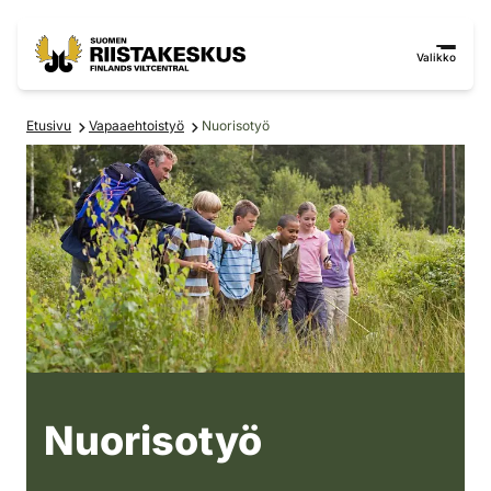
Siirry sisältöön
Siirry sivustokarttaan
Valikko
Etusivu
Vapaaehtoistyö
Nuorisotyö
Aikuinen ja lapsia luonnossa
Nuorisotyö