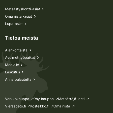
Metsästyskortti-asiat
Oma riista -asiat
Lupa-asiat
Tietoa meistä
Ajankohtaista
Avoimet työpaikat
Medialle
Laskutus
Anna palautetta
Verkkokauppa
Rhy-kauppa
Metsästäjä-lehti
Vieraspeto.fi
Kosteikko.fi
Oma riista