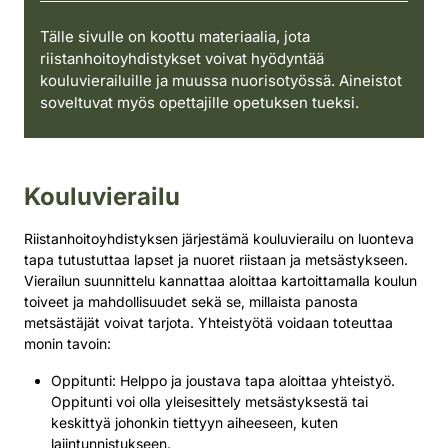
Tälle sivulle on koottu materiaalia, jota
riistanhoitoyhdistykset voivat hyödyntää
kouluvierailuille ja muussa nuorisotyössä. Aineistot
soveltuvat myös opettajille opetuksen tueksi.
Kouluvierailu
Riistanhoitoyhdistyksen järjestämä kouluvierailu on luonteva
tapa tutustuttaa lapset ja nuoret riistaan ja metsästykseen.
Vierailun suunnittelu kannattaa aloittaa kartoittamalla koulun
toiveet ja mahdollisuudet sekä se, millaista panosta
metsästäjät voivat tarjota. Yhteistyötä voidaan toteuttaa
monin tavoin:
Oppitunti: Helppo ja joustava tapa aloittaa yhteistyö.
Oppitunti voi olla yleisesittely metsästyksestä tai
keskittyä johonkin tiettyyn aiheeseen, kuten
lajintunnistukseen.