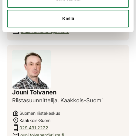
Suomen riistakeskus
Helsingin keskustoimisto
Kiellä
029 431 2127
paula.laukkanen@riista.fi
Jouni Tolvanen
Riistasuunnittelija, Kaakkois-Suomi
Suomen riistakeskus
Kaakkois-Suomi
029 431 2222
jouni.tolvanen@riista.fi