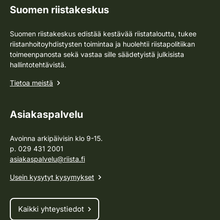
Suomen riistakeskus
Suomen riistakeskus edistää kestävää riistataloutta, tukee
riistanhoitoyhdistysten toimintaa ja huolehtii riistapolitiikan
toimeenpanosta sekä vastaa sille säädetyistä julkisista
hallintotehtävistä.
Tietoa meistä
Asiakaspalvelu
Avoinna arkipäivisin klo 9-15.
p. 029 431 2001
asiakaspalvelu@riista.fi
Usein kysytyt kysymykset
Kaikki yhteystiedot