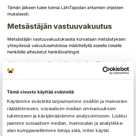
Tämän jälkeen tulee toimia LähiTapiolan antamien ohjeiden
mukaisesti.
Metsästäjän vastuuvakuutus
Metsästäjän vastuuvakuutuksesta korvataan metsästyksen
yhteydessä vakuutusehdoissa määritellyllä aseella toiselle
henkilölle aiheutetut henkilövahingot.
Vakuutus kattaa myös rauhoittamattomien eläinten pyynnin
tai haitallisten vieraslajien poistamisen yhteydessä
aiheutuneet vahingot.
Vakuutus kattaa lisäksi vakuutetun henkilön ampuma-aseella
Tämä sivusto käyttää evästeitä
toiselle aiheuttamat henkilövahingot, jotka ovat syntyneet
poliisin tai hätäkeskuksen toimeksiannosta tapahtuvassa,
Käytämme evästeitä tarjoamamme sisällön ja mainosten
organisoidussa eläimen jäljitys-, karkotus- tai
räätälöimiseen, sosiaalisen median ominaisuuksien
lopettamistehtävässä. Tämä koskee myös Suomen
tukemiseen ja kävijämäärämme analysoimiseen. Lisäksi
riistakeskuksen tekemiä eläinten karkottamispäätöksiä.
jaamme sosiaalisen median, mainosalan ja analytiikka-
Metsästäjän
alan kumppaneillemme tietoja siitä, miten käytät