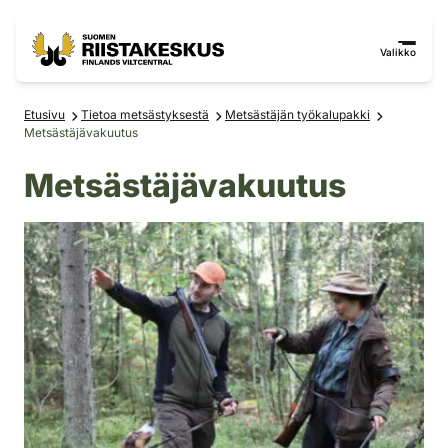
Siirry sisältöön
Siirry sivustokarttaan
Valikko
Etusivu
Tietoa metsästyksestä
Metsästäjän työkalupakki
Metsästäjävakuutus
Metsästäjävakuutus