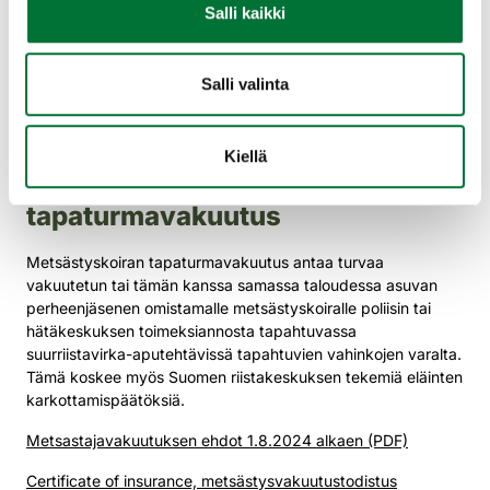
Salli kaikki
yksityistapaturmavakuutus
Toimitsijan yksityistapaturmavakuutuksesta korvataan
Salli valinta
tapaturmavahinkoja, jotka aiheutuvat toimitsijoina kilpailuissa
ja ampumaharjoitteluissa sekä niiden valmistelu- ja
huoltotöiden aikana toimiville itselleen.
Kiellä
Metsästyskoiran
tapaturmavakuutus
Metsästyskoiran tapaturmavakuutus antaa turvaa
vakuutetun tai tämän kanssa samassa taloudessa asuvan
perheenjäsenen omistamalle metsästyskoiralle poliisin tai
hätäkeskuksen toimeksiannosta tapahtuvassa
suurriistavirka-aputehtävissä tapahtuvien vahinkojen varalta.
Tämä koskee myös Suomen riistakeskuksen tekemiä eläinten
karkottamispäätöksiä.
Metsastajavakuutuksen ehdot 1.8.2024 alkaen (PDF)
Certificate of insurance, metsästysvakuutustodistus