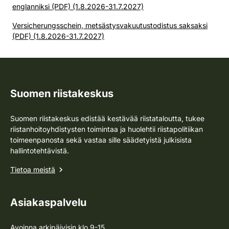
englanniksi (PDF) (1.8.2026-31.7.2027)
Versicherungsschein, metsästysvakuutustodistus saksaksi
(PDF) (1.8.2026-31.7.2027)
Suomen riistakeskus
Suomen riistakeskus edistää kestävää riistataloutta, tukee
riistanhoitoyhdistysten toimintaa ja huolehtii riistapolitiikan
toimeenpanosta sekä vastaa sille säädetyistä julkisista
hallintotehtävistä.
Tietoa meistä
Asiakaspalvelu
Avoinna arkipäivisin klo 9-15.