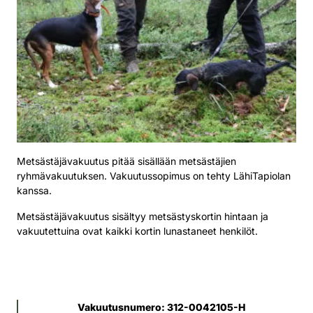
Metsästäjävakuutus pitää sisällään metsästäjien
ryhmävakuutuksen. Vakuutussopimus on tehty LähiTapiolan
kanssa.
Metsästäjävakuutus sisältyy metsästyskortin hintaan ja
vakuutettuina ovat kaikki kortin lunastaneet henkilöt.
Vakuutusnumero: 312-0042105-H