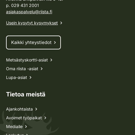
p. 029 431 2001
asiakaspalvelu@riista.fi
Usein kysytyt kysymykset
Kaikki yhteystiedot
Metsästyskortti-asiat
Oma riista -asiat
Lupa-asiat
Tietoa meistä
Ajankohtaista
Avoimet työpaikat
Medialle