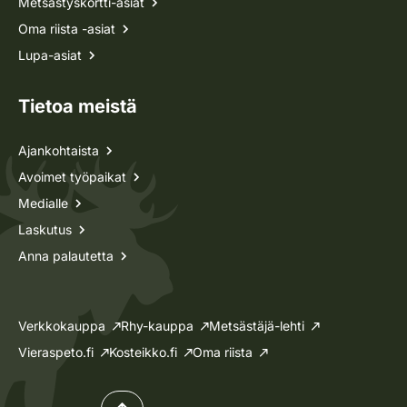
Metsästyskortti-asiat
Oma riista -asiat
Lupa-asiat
Tietoa meistä
Ajankohtaista
Avoimet työpaikat
Medialle
Laskutus
Anna palautetta
Verkkokauppa
Rhy-kauppa
Metsästäjä-lehti
Vieraspeto.fi
Kosteikko.fi
Oma riista