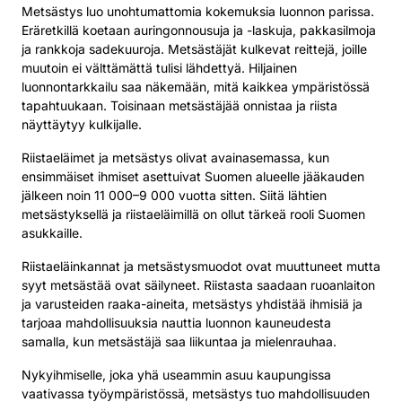
Metsästys luo unohtumattomia kokemuksia luonnon parissa.
Eräretkillä koetaan auringonnousuja ja -laskuja, pakkasilmoja
ja rankkoja sadekuuroja. Metsästäjät kulkevat reittejä, joille
muutoin ei välttämättä tulisi lähdettyä. Hiljainen
luonnontarkkailu saa näkemään, mitä kaikkea ympäristössä
tapahtuukaan. Toisinaan metsästäjää onnistaa ja riista
näyttäytyy kulkijalle.
Riistaeläimet ja metsästys olivat avainasemassa, kun
ensimmäiset ihmiset asettuivat Suomen alueelle jääkauden
jälkeen noin 11 000–9 000 vuotta sitten. Siitä lähtien
metsästyksellä ja riistaeläimillä on ollut tärkeä rooli Suomen
asukkaille.
Riistaeläinkannat ja metsästysmuodot ovat muuttuneet mutta
syyt metsästää ovat säilyneet. Riistasta saadaan ruoanlaiton
ja varusteiden raaka-aineita, metsästys yhdistää ihmisiä ja
tarjoaa mahdollisuuksia nauttia luonnon kauneudesta
samalla, kun metsästäjä saa liikuntaa ja mielenrauhaa.
Nykyihmiselle, joka yhä useammin asuu kaupungissa
vaativassa työympäristössä, metsästys tuo mahdollisuuden