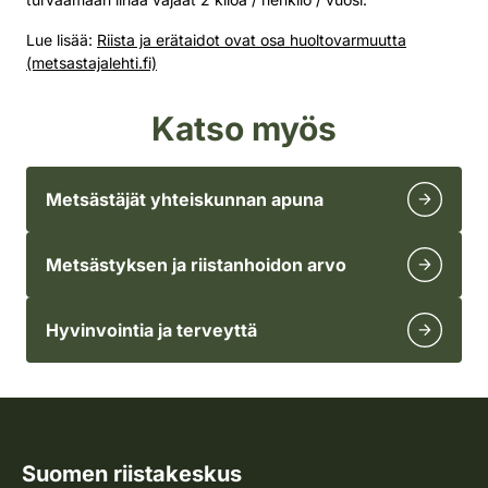
Lue lisää:
Riista ja erätaidot ovat osa huoltovarmuutta
(metsastajalehti.fi)
Katso myös
Metsästäjät yhteiskunnan apuna
Metsästyksen ja riistanhoidon arvo
Hyvinvointia ja terveyttä
Suomen riistakeskus