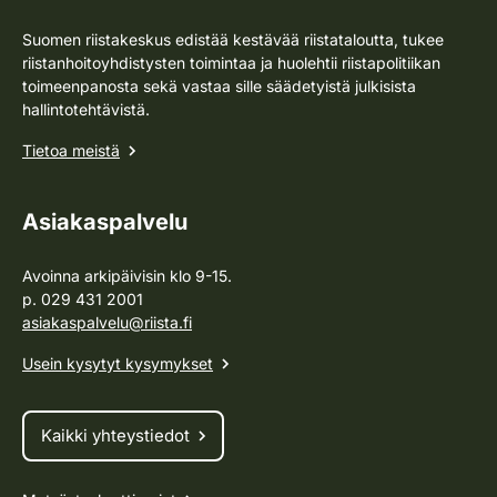
Suomen riistakeskus edistää kestävää riistataloutta, tukee
riistanhoitoyhdistysten toimintaa ja huolehtii riistapolitiikan
toimeenpanosta sekä vastaa sille säädetyistä julkisista
hallintotehtävistä.
Tietoa meistä
Asiakaspalvelu
Avoinna arkipäivisin klo 9-15.
p. 029 431 2001
asiakaspalvelu@riista.fi
Usein kysytyt kysymykset
Kaikki yhteystiedot