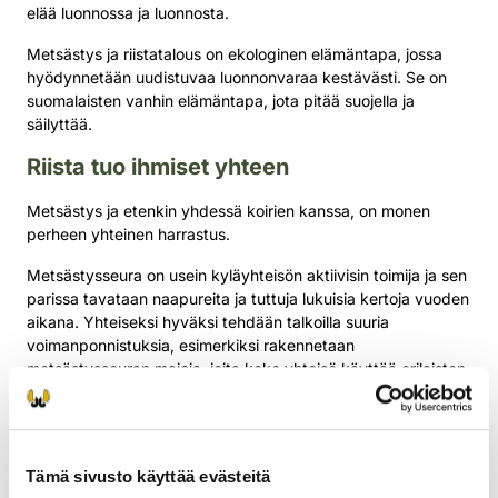
elää luonnossa ja luonnosta.
Metsästys ja riistatalous on ekologinen elämäntapa, jossa
hyödynnetään uudistuvaa luonnonvaraa kestävästi. Se on
suomalaisten vanhin elämäntapa, jota pitää suojella ja
säilyttää.
Riista tuo ihmiset yhteen
Metsästys ja etenkin yhdessä koirien kanssa, on monen
perheen yhteinen harrastus.
Metsästysseura on usein kyläyhteisön aktiivisin toimija ja sen
parissa tavataan naapureita ja tuttuja lukuisia kertoja vuoden
aikana. Yhteiseksi hyväksi tehdään talkoilla suuria
voimanponnistuksia, esimerkiksi rakennetaan
metsästysseuran majoja, joita koko yhteisö käyttää erilaisten
tapahtumien keskuspaikkana.
Suomen suurin luontokoulu
Tämä sivusto käyttää evästeitä
Metsästäjätutkinnon
suorittaneita suomalaisia on reilusti yli