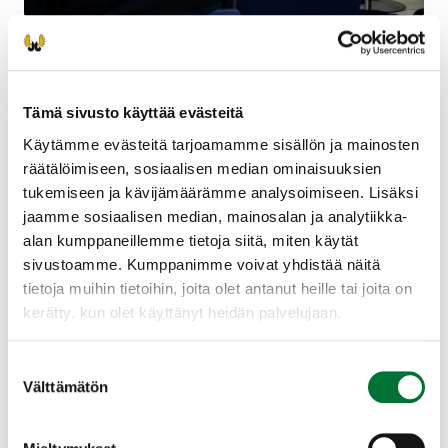
Metsästäjätutkinnon
Tämä sivusto käyttää evästeitä
vastaanottajat
Käytämme evästeitä tarjoamamme sisällön ja mainosten
räätälöimiseen, sosiaalisen median ominaisuuksien
tukemiseen ja kävijämäärämme analysoimiseen. Lisäksi
Oppitunteja: 4
Arvioitu kesto: 40 min
jaamme sosiaalisen median, mainosalan ja analytiikka-
alan kumppaneillemme tietoja siitä, miten käytät
sivustoamme. Kumppanimme voivat yhdistää näitä
Tämä kurssi on rajoitettu
tietoja muihin tietoihin, joita olet antanut heille tai joita on
tehtävänimikkeelle:
kerätty, kun olet käyttänyt heidän palvelujaan.
Metsästäjätutkinnon vastaanottaja
Suostumuksen
Välttämätön
valinta
Tutustu kurssimateriaaliin