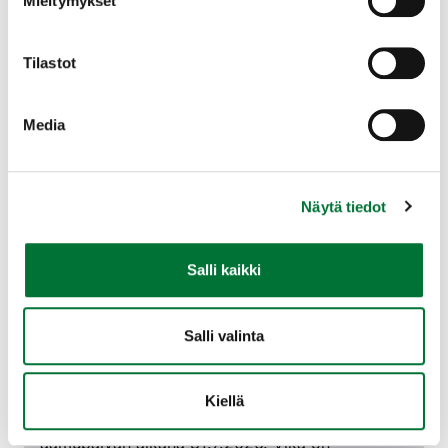
Mieltymykset
Tilastot
Koulutuksen voi suorittaa vain Oma
riista -tunnuksilla sisäänkirjautuneet
käyttäjät, jolloin suoritukset
Media
kirjautuvat myös Oma riista -
palveluun.
Näytä tiedot
Kirjaudu Oma riista -tunnuksilla
Salli kaikki
Salli valinta
Kiellä
Kurssien suorittamisessa oli ongelmia
aamupäivän aikana 31.7.2026. Vika on