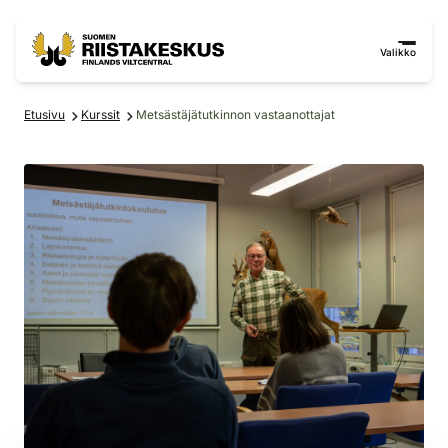
Siirry sisältöön
Siirry sivustokarttaan
Valikko
Etusivu
Kurssit
Metsästäjätutkinnon vastaanottajat