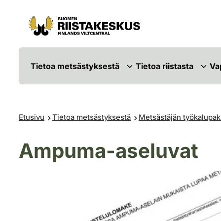
Siirry sisältöön
Siirry sivustokarttaan
Tietoa metsästyksestä
Tietoa riistasta
Va
Etusivu
Tietoa metsästyksestä
Metsästäjän työkalupak
Ampuma-aseluvat