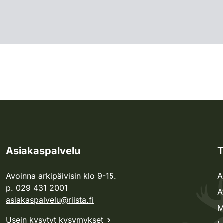
Asiakaspalvelu
T
Avoinna arkipäivisin klo 9-15.
A
p. 029 431 2001
A
asiakaspalvelu@riista.fi
M
Usein kysytyt kysymykset