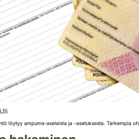
.fi)
tö löytyy ampuma-aselaista ja –asetuksesta. Tarkempia ohjeit