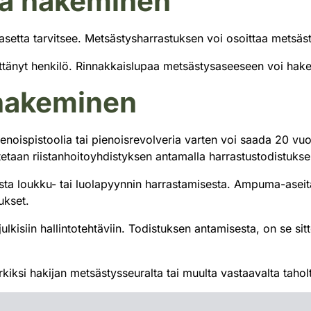
la hakeminen
etta tarvitsee. Metsästysharrastuksen voi osoittaa metsäst
yttänyt henkilö. Rinnakkaislupaa metsästysaseeseen voi ha
 hakeminen
ienoispistoolia tai pienoisrevolveria varten voi saada 20 vuo
tetaan riistanhoitoyhdistyksen antamalla harrastustodistukse
sesta loukku- tai luolapyynnin harrastamisesta. Ampuma-asei
ukset.
lkisiin hallintotehtäviin. Todistuksen antamisesta, on se sit
si hakijan metsästysseuralta tai muulta vastaavalta taholta