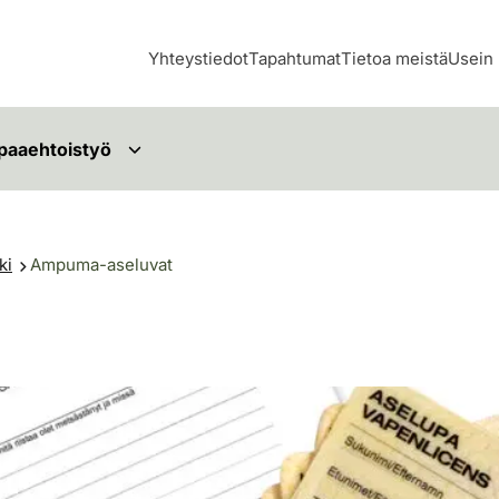
Yhteystiedot
Tapahtumat
Tietoa meistä
Usein 
paaehtoistyö
ki
Ampuma-aseluvat