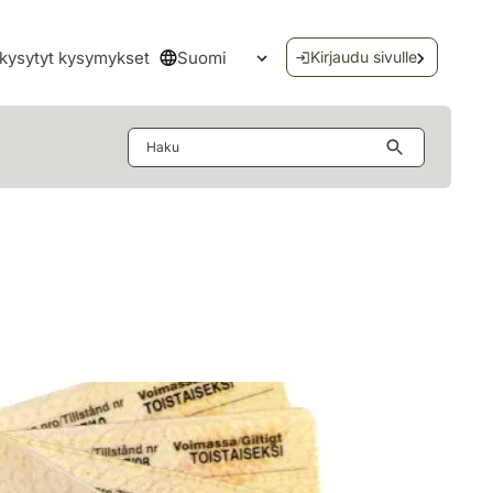
Suomi
kysytyt kysymykset
Kirjaudu sivulle
Avaa kielivalikko
Haku