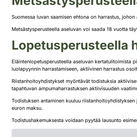
Metsästysperusteel
Suomessa luvan saamisen ehtona on harrastus, johon as
Metsästysperusteella aseluvan voi saada 18 vuotta tä
Lopetusperusteella
Eläintenlopetusperusteella aseluvan kertatulitoimista p
luolapyynnin harrastamiseen, aktiivinen harrastus osoi
Riistanhoitoyhdistykset myöntävät todistuksia aktiivi
tapahtuvan ampumaharrastuksen aktiivisuuden vaatim
Todistuksen antaminen kuuluu riistanhoitoyhdistyksen ju
euron maksu.
Todistushakemuksesta voidaan pyytää lausunto esimerkik