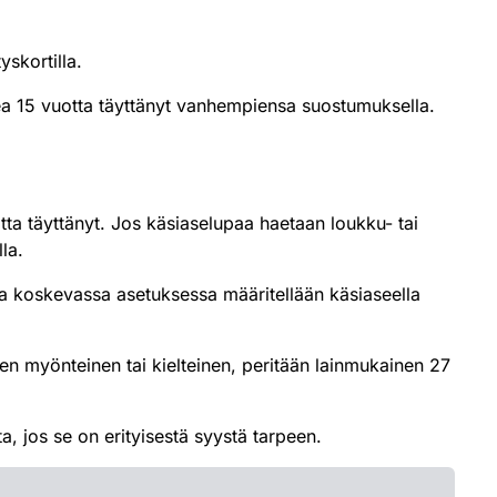
yskortilla.
kea 15 vuotta täyttänyt vanhempiensa suostumuksella.
tta täyttänyt. Jos käsiaselupaa haetaan loukku- tai
lla.
ta koskevassa asetuksessa määritellään käsiaseella
ten myönteinen tai kielteinen, peritään lainmukainen 27
, jos se on erityisestä syystä tarpeen.