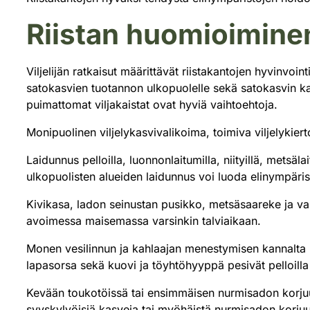
Riistan huomioimine
Viljelijän ratkaisut määrittävät riistakantojen hyvinvo
satokasvien tuotannon ulkopuolelle sekä satokasvin kais
puimattomat viljakaistat ovat hyviä vaihtoehtoja.
Monipuolinen viljelykasvivalikoima, toimiva viljelykier
Laidunnus pelloilla, luonnonlaitumilla, niityillä, metsäl
ulkopuolisten alueiden laidunnus voi luoda elinympäris
Kivikasa, ladon seinustan pusikko, metsäsaareke ja van
avoimessa maisemassa varsinkin talviaikaan.
Monen vesilinnun ja kahlaajan menestymisen kannalta 
lapasorsa sekä kuovi ja töyhtöhyyppä pesivät pelloilla
Kevään toukotöissä tai ensimmäisen nurmisadon korjuu
syyskylvöisiä kasveja tai myöhäistä nurmisadon korjuut