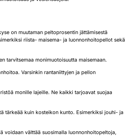
sa kyse on muutaman peltoprosentin jättämisestä
simerkiksi riista- maisema- ja luonnonhoitopellot sekä
lajien tarvitsemaa monimuotoisuutta maisemaan.
anhoitoa. Varsinkin rantaniittyjen ja pellon
stöä monille lajeille. Ne kaikki tarjoavat suojaa
tärkeää kuin kosteikon kunto. Esimerkiksi jouhi- ja
ä voidaan välttää suosimalla luonnonhoitopeltoja,