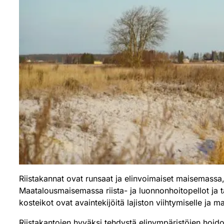
Riistakannat ovat runsaat ja elinvoimaiset maisemassa, 
Maatalousmaisemassa riista- ja luonnonhoitopellot ja t
kosteikot ovat avaintekijöitä lajiston viihtymiselle j
Riistakantojen hyväksi tehdystä elinympäristöjen hoid