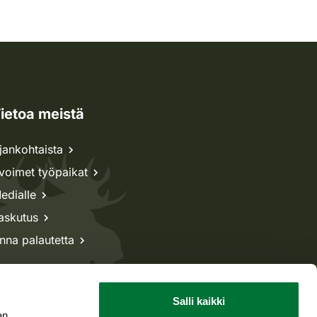
ietoa meistä
jankohtaista
voimet työpaikat
edialle
askutus
nna palautetta
Salli kaikki
an