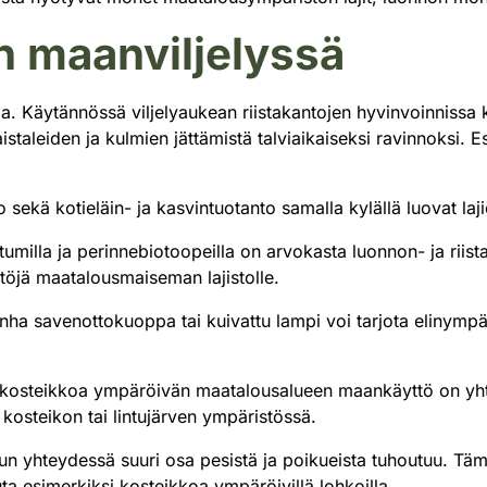
n maanviljelyssä
intia. Käytännössä viljelyaukean riistakantojen hyvinvoinnis
taleiden ja kulmien jättämistä talviaikaiseksi ravinnoksi. E
to sekä kotieläin- ja kasvintuotanto samalla kylällä luovat 
aitumilla ja perinnebiotoopeilla on arvokasta luonnon- ja riist
töjä maatalousmaiseman lajistolle.
ha savenottokuoppa tai kuivattu lampi voi tarjota elinympäri
kosteikkoa ympäröivän maatalousalueen maankäyttö on yhtä 
 kosteikon tai lintujärven ympäristössä.
n yhteydessä suuri osa pesistä ja poikueista tuhoutuu. Täm
a esimerkiksi kosteikkoa ympäröivillä lohkoilla.