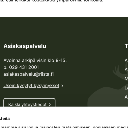
Asiakaspalvelu
T
Avoinna arkipäivisin klo 9-15.
A
p. 029 431 2001
A
asiakaspalvelu@riista.fi
M
Usein kysytyt kysymykset
L
A
Kaikki yhteystiedot
teitä
Metsästyskortti-asiat
mamme sisällön ja mainosten räätälöimiseen, sosiaalisen medi