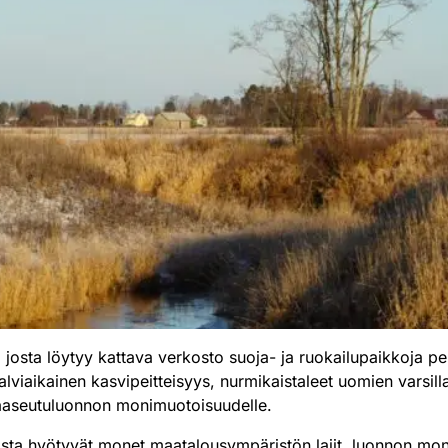
josta löytyy kattava verkosto suoja- ja ruokailupaikkoja pelto
alviaikainen kasvipeitteisyys, nurmikaistaleet uomien varsi
a maaseutuluonnon monimuotoisuudelle.
osta hyötyvät monet maatalousympäristön lajit, luonnon mon