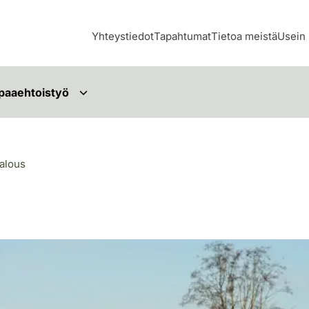
Yhteystiedot
Tapahtumat
Tietoa meistä
Usein 
paaehtoistyö
alous