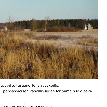
pyille, fasaaneille ja rusakoille.
lla, pensasmaisen kasvillisuuden tarjoama suoja sekä
imuotoisuus ja vesiensuojelu.