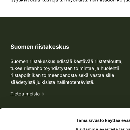
Suomen riistakeskus
Suomen riistakeskus edistää kestävää riistataloutta,
tukee riistanhoitoyhdistysten toimintaa ja huolehtii
riistapolitiikan toimeenpanosta sekä vastaa sille
säädetyistä julkisista hallintotehtävistä.
Tietoa meistä
Tämä sivusto käyttää eväs
Käytämme evästeitä tarjoa