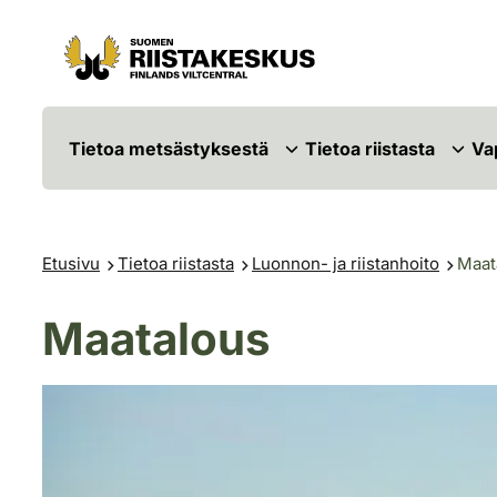
Siirry sisältöön
Siirry sivustokarttaan
Tietoa metsästyksestä
Tietoa riistasta
Va
Etusivu
Tietoa riistasta
Luonnon- ja riistanhoito
Maat
Maatalous