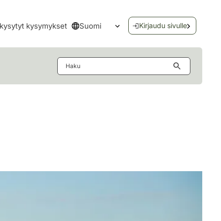
Suomi
kysytyt kysymykset
Kirjaudu sivulle
Avaa kielivalikko
Haku