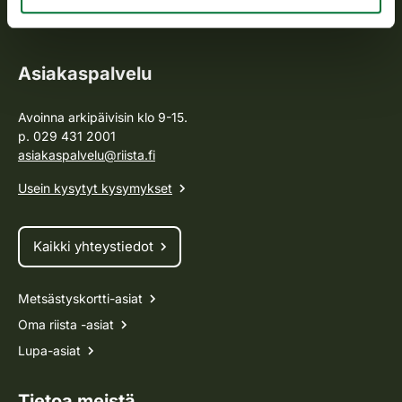
Tietoa meistä
Asiakaspalvelu
Avoinna arkipäivisin klo 9-15.
p. 029 431 2001
asiakaspalvelu@riista.fi
Usein kysytyt kysymykset
Kaikki yhteystiedot
Metsästyskortti-asiat
Oma riista -asiat
Lupa-asiat
Tietoa meistä