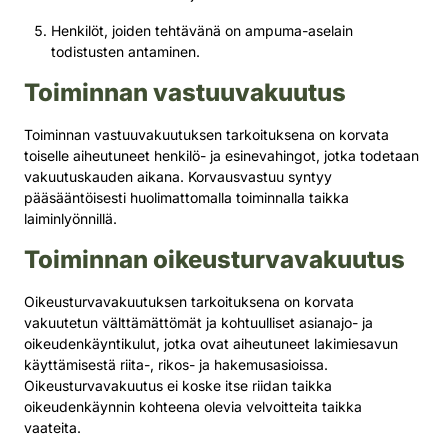
Henkilöt, joiden tehtävänä on ampuma-aselain
todistusten antaminen.
Toiminnan vastuuvakuutus
Toiminnan vastuuvakuutuksen tarkoituksena on korvata
toiselle aiheutuneet henkilö- ja esinevahingot, jotka todetaan
vakuutuskauden aikana. Korvausvastuu syntyy
pääsääntöisesti huolimattomalla toiminnalla taikka
laiminlyönnillä.
Toiminnan oikeusturvavakuutus
Oikeusturvavakuutuksen tarkoituksena on korvata
vakuutetun välttämättömät ja kohtuulliset asianajo- ja
oikeudenkäyntikulut, jotka ovat aiheutuneet lakimiesavun
käyttämisestä riita-, rikos- ja hakemusasioissa.
Oikeusturvavakuutus ei koske itse riidan taikka
oikeudenkäynnin kohteena olevia velvoitteita taikka
vaateita.