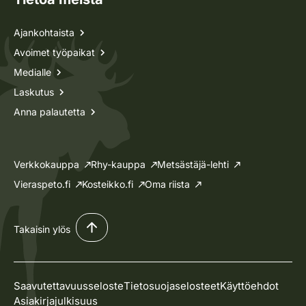
Ajankohtaista
Avoimet työpaikat
Medialle
Laskutus
Anna palautetta
Verkkokauppa
Rhy-kauppa
Metsästäjä-lehti
Vieraspeto.fi
Kosteikko.fi
Oma riista
Takaisin ylös
Saavutettavuusseloste
Tietosuojaselosteet
Käyttöehdot
Asiakirjajulkisuus