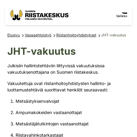
Siirry sisältöön
Siirry sivustokarttaan
Valikko
Etusivu
Vapaaehtoistyö
Riistanhoitoyhdistykset
JHT-vakuutus
JHT-vakuutus
Julkisiin hallintotehtäviin liittyvissä vakuutuksissa
vakuutuksenottajana on Suomen riistakeskus.
Vakuutettuja ovat riistanhoitoyhdistysten hallinto- ja
luottamustehtäviä suorittavat henkilöt seuraavasti:
Metsästyksenvalvojat
Ampumakokeiden vastaanottajat
Metsästäjätutkintojen vastaanottajat
Riistavahinkotarkastajat