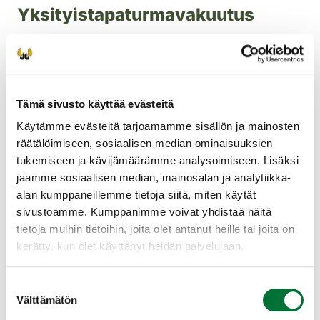
Yksityistapaturmavakuutus
Yksityistapaturmavakuutuksen tarkoituksena on korvata
äkillisistä tapaturmista ja muista vakuutusehdoissa
mainituista tapahtumista aiheutuneet sairaanhoitokulut.
Vakuutettuina ovat metsästyksenvalvojat, ampumakokeiden
Tämä sivusto käyttää evästeitä
ja metsästäjätutkintojen vastaanottajat,
riistavahinkotarkastajat ja ampuma-aselain 45 §:ssä ja 53 a
Käytämme evästeitä tarjoamamme sisällön ja mainosten
§:ssä tarkoitetut todistusten antajat. Vakuutus ei sisällä
räätälöimiseen, sosiaalisen median ominaisuuksien
turvaa sairauksien varalta. Vakuutus on voimassa Suomessa.
tukemiseen ja kävijämäärämme analysoimiseen. Lisäksi
Vakuutus on voimassa talkootyön sekä muun palkattoman
jaamme sosiaalisen median, mainosalan ja analytiikka-
työn aikana ja siihen välittömästi liittyvillä matkoilla.
Vakuutuksesta ei korvata tapaturmavakuutuslain
alan kumppaneillemme tietoja siitä, miten käytät
tarkoittamaa työtapaturmaa.
sivustoamme. Kumppanimme voivat yhdistää näitä
tietoja muihin tietoihin, joita olet antanut heille tai joita on
Hallinnon vastuuvakuutus
kerätty, kun olet käyttänyt heidän palvelujaan.
Lisäksi hallinnon vastuuvakuutus suojaa vakuutetun
henkilökohtaista varallisuutta hänen asemassaan tekemänsä
Suostumuksen
virheen varalta ja jonka perusteella häneltä voidaan vaatia
Välttämätön
valinta
vahingonkorvausta. Vakuutus kattaa myös mahdolliset