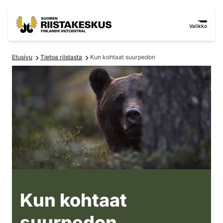
Siirry sisältöön
Siirry sivustokarttaan
Valikko
Etusivu
Tietoa riistasta
Kun kohtaat suurpedon
Kun kohtaat suurpedon
Kun kohtaat
suurpedon