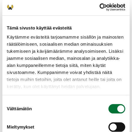
Tämä sivusto käyttää evästeitä
Käytämme evästeitä tarjoamamme sisällön ja mainosten
räätälöimiseen, sosiaalisen median ominaisuuksien
tukemiseen ja kävijämäärämme analysoimiseen. Lisäksi
jaamme sosiaalisen median, mainosalan ja analytiikka-
alan kumppaneillemme tietoja siitä, miten käytät
sivustoamme. Kumppanimme voivat yhdistää näitä
tietoja muihin tietoihin, joita olet antanut heille tai joita on
Ahman tai ilveksen kohtaaminen
kerätty, kun olet käyttänyt heidän palvelujaan.
Ahman tai ilveksen ei tiedetä hyökänneen ihmisen
Suostumuksen
kimppuun.
Välttämätön
valinta
Jos kohtaat ahman tai ilveksen, poistu paikalta
rauhallisesti. Anna eläimen väistää sinua turvallisesti.
Mieltymykset