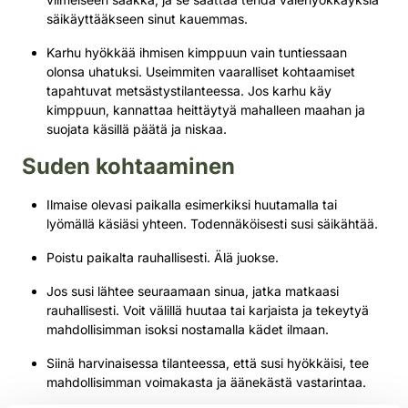
säikäyttääkseen sinut kauemmas.
Karhu hyökkää ihmisen kimppuun vain tuntiessaan
olonsa uhatuksi. Useimmiten vaaralliset kohtaamiset
tapahtuvat metsästystilanteessa. Jos karhu käy
kimppuun, kannattaa heittäytyä mahalleen maahan ja
suojata käsillä päätä ja niskaa.
Suden kohtaaminen
Ilmaise olevasi paikalla esimerkiksi huutamalla tai
lyömällä käsiäsi yhteen. Todennäköisesti susi säikähtää.
Poistu paikalta rauhallisesti. Älä juokse.
Jos susi lähtee seuraamaan sinua, jatka matkaasi
rauhallisesti. Voit välillä huutaa tai karjaista ja tekeytyä
mahdollisimman isoksi nostamalla kädet ilmaan.
Siinä harvinaisessa tilanteessa, että susi hyökkäisi, tee
mahdollisimman voimakasta ja äänekästä vastarintaa.