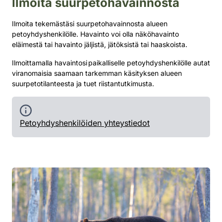
Ilmoita suurpetohavainnosta
Ilmoita tekemästäsi suurpetohavainnosta alueen
petoyhdyshenkilölle. Havainto voi olla näköhavainto
eläimestä tai havainto jäljistä, jätöksistä tai haaskoista.
Ilmoittamalla havaintosi paikalliselle petoyhdyshenkilölle autat
viranomaisia saamaan tarkemman käsityksen alueen
suurpetotilanteesta ja tuet riistantutkimusta.
Petoyhdyshenkilöiden yhteystiedot