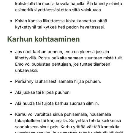
kolistelulla tai muulla kovalla äänellä. Älä lähesty eläintä
esimerkiksi yrittäessäsi ottaa siitä valokuvaa.
Koiran kanssa liikuttaessa koira kannattaa pitää
kytkettynä tai kytkeä heti pedon havaitessasi.
Karhun kohtaaminen
Jos näet karhun pennun, emo on yleensä jossain
lähettyvillä. Poistu paikalta samaan suuntaan mistä tulit.
Emo voi puolustaa pentujaan, jos tuntee tilanteen
uhkaavaksi.
Peräänny rauhallisesti samalla hiljaa puhuen.
Älä juokse tai kiipeä puuhun.
Älä huuda tai tuijota karhua suoraan silmiin.
Karhu voi varoittaa sinua puhisemalla, nousemalla
takajaloilleen tai karjumalla. Se yrittää tehdä kaikkensa
saadakseen sinut pois. Karhu yrittää välttää kontaktia
viimeiseen saakka, ja se saattaa tehdä valehyökkäyksiä