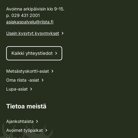
Avoinna arkipäivisin klo 9-15.
p. 029 431 2001
asiakaspalvelu@riista.fi
Usein kysytyt kysymykset
Kaikki yhteystiedot
Metsästyskortti-asiat
Oma riista -asiat
Lupa-asiat
Tietoa meistä
Ajankohtaista
Avoimet työpaikat