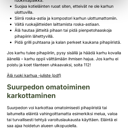
ruokintapaikka​.
Suojaa kotieläinten ruoat siten, etteivät ne ole karhun
ulottuvilla​.
Siirrä roska-astia ja kompostori karhun ulottumattomiin​.
Vältä ruokajätteiden laittamista roska-astiaan.​
Älä hautaa jätteitä pihaan tai pidä pienpetohaaskoja
pihapiirin lähettyvillä.
Pidä grilli puhtaana ja kalan perkeet kaukana pihapiiristä.
Jos karhu tulee pihapiiriin, pysy sisällä ja häädä karhu kovalla
äänellä – karhu oppii välttämään ihmisen hajua. Jos karhu ei
poistu ja koet tilanteen uhkaavaksi, soita 112!
Älä ruoki karhua -juliste (pdf)
Suurpedon omatoiminen
karkottaminen
Suurpedon voi karkottaa omatoimisesti pihapiiristä tai
laitumelta eläintä vahingoittamatta esimerkiksi melua, valoa
tai turvallisesti tehtyä varoituslaukausta käyttäen. Eläintä ei
saa ajaa hoidetun alueen ulkopuolella.