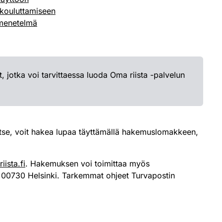
-kouluttamiseen
 -menetelmä
 jotka voi tarvittaessa luoda Oma riista -palvelun
titse, voit hakea lupaa täyttämällä hakemuslomakkeen,
iista.fi
. Hakemuksen voi toimittaa myös
, 00730 Helsinki. Tarkemmat ohjeet Turvapostin