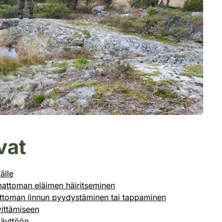
vat
älle
amattoman eläimen häiritseminen
mattoman linnun pyydystäminen tai tappaminen
vittämiseen
käyttöön