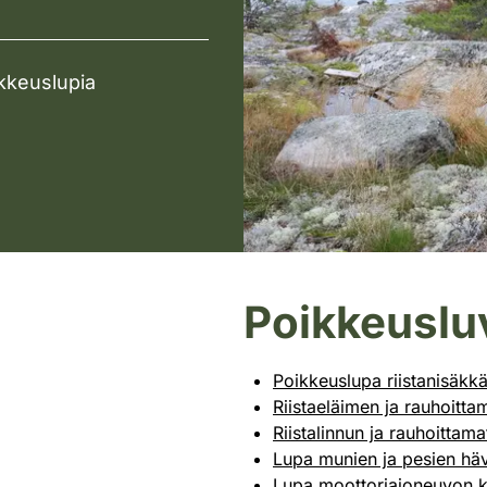
kkeuslupia
Poikkeuslu
Poikkeuslupa riistanisäkkä
Riistaeläimen ja rauhoitt
Riistalinnun ja rauhoitta
Lupa munien ja pesien hä
Lupa moottoriajoneuvon 