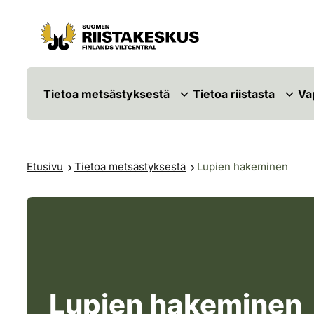
Siirry sisältöön
Siirry sivustokarttaan
Tietoa metsästyksestä
Tietoa riistasta
Va
Etusivu
Tietoa metsästyksestä
Lupien hakeminen
Lupien hakeminen