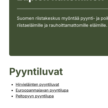
Suomen riistakeskus myöntää pyynti- ja poi
riistaeläimille ja rauhoittamattomille eläimille.
Pyyntiluvat
Hirvieläinten pyyntiluvat
Euroopanmajavan pyyntilupa
Peltopyyn pyyntilupa