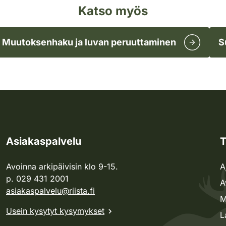
Katso myös
Muutoksenhaku ja luvan peruuttaminen
S
Asiakaspalvelu
T
Avoinna arkipäivisin klo 9-15.
A
p. 029 431 2001
A
asiakaspalvelu@riista.fi
M
Usein kysytyt kysymykset
L