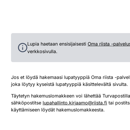
Lupia haetaan ensisijaisesti
Oma riista -palvelu
verkkosivulla.
Jos et löydä hakemaasi lupatyyppiä Oma riista -palvel
joka löytyy kyseistä lupatyyppiä käsittelevältä sivulta.
Täytetyn hakemuslomakkeen voi lähettää Turvapostilla
sähköpostitse
lupahallinto.kirjaamo@riista.fi
tai postit
käyttämiseen löydät hakemuslomakkeesta.