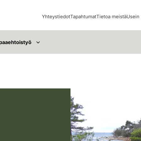
Yhteystiedot
Tapahtumat
Tietoa meistä
Usein 
paaehtoistyö
Ihminen seisoo kalliolla