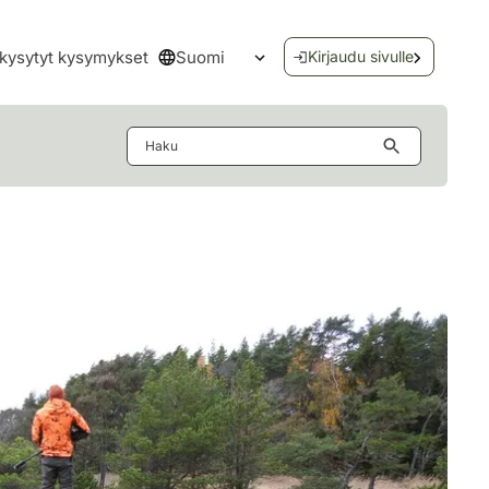
Suomi
kysytyt kysymykset
Kirjaudu sivulle
Avaa kielivalikko
Haku