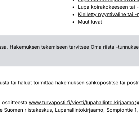
Lupa koirakokeeseen tai 
Kielletty pyyntiväline tai
Muut luvat
ssa
. Hakemuksen tekemiseen tarvitsee Oma riista -tunnukset,
usta tai haluat toimittaa hakemuksen sähköpostitse tai pos
 osoitteesta
www.turvaposti.fi/viesti/lupahallinto.kirjaamo@r
se Suomen riistakeskus, Lupahallintokirjaamo, Sompiontie 1