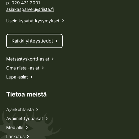
p. 029 431 2001
asiakaspalvelu@riista.fi
Usein kysytyt kysymykset
Kaikki yhteystiedot
Metsästyskortti-asiat
Oma riista -asiat
Lupa-asiat
Tietoa meistä
Ajankohtaista
Avoimet työpaikat
Medialle
Laskutus