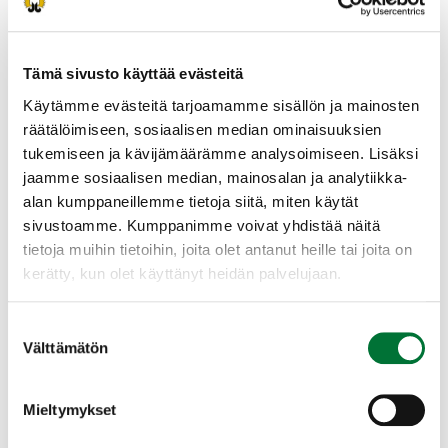
mahdollisuuksia. Kasvaneeseen kysyntään pyritään
vastaamaan Uuden metsästäjän koulutuskokonaisuudella.
Koulutuskokonaisuus on suunniteltu Suomen Metsästäjäliiton
Tämä sivusto käyttää evästeitä
ja Suomen riistakeskuksen yhteistyönä. Koulutuksen tarvetta
Käytämme evästeitä tarjoamamme sisällön ja mainosten
ja toimivuutta on pilotoitu eri puolilla maata useampien
riistanhoitoyhdistysten ja metsästysseurojen yhteistyönä.
räätälöimiseen, sosiaalisen median ominaisuuksien
Pilottien myötä hiottu koulutuskokonaisuus on vuodesta
tukemiseen ja kävijämäärämme analysoimiseen. Lisäksi
2023 lähtien käytettävissä yhtenä riistanhoitoyhdistysten
jaamme sosiaalisen median, mainosalan ja analytiikka-
koordinoimana koulutusmuotona.
alan kumppaneillemme tietoja siitä, miten käytät
sivustoamme. Kumppanimme voivat yhdistää näitä
Koulutuskokonaisuus mahdollistaa metsästysharrastukseen
tutustumisen käytännössä ja harrastuksessa alkuun
tietoja muihin tietoihin, joita olet antanut heille tai joita on
pääsemisen taustasta riippumatta. Samalla on mahdollisuus
kerätty, kun olet käyttänyt heidän palvelujaan.
tutustua oman alueensa toimijoihin.
Tavoitteena on, että koulutuksen käynyt uusi metsästäjä on
Suostumuksen
Välttämätön
saanut riittävät käytännön perusteet
valinta
metsästysharrastuksesta, pystyäkseen itse kehittämään
harrastustaan ja osaamistaan. Koulutukseen osallistumisen
Mieltymykset
toivotaan myös lisäävän osallistujien uskoa siihen, että
harrastaminen mahdollistuu jatkossa aiempaa helpommin