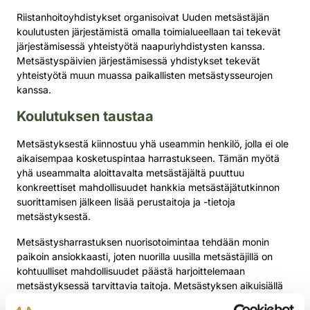
Riistanhoitoyhdistykset organisoivat Uuden metsästäjän
koulutusten järjestämistä omalla toimialueellaan tai tekevät
järjestämisessä yhteistyötä naapuriyhdistysten kanssa.
Metsästyspäivien järjestämisessä yhdistykset tekevät
yhteistyötä muun muassa paikallisten metsästysseurojen
kanssa.
Koulutuksen taustaa
Metsästyksestä kiinnostuu yhä useammin henkilö, jolla ei ole
aikaisempaa kosketuspintaa harrastukseen. Tämän myötä
yhä useammalta aloittavalta metsästäjältä puuttuu
konkreettiset mahdollisuudet hankkia metsästäjätutkinnon
suorittamisen jälkeen lisää perustaitoja ja -tietoja
metsästyksestä.
Metsästysharrastuksen nuorisotoimintaa tehdään monin
paikoin ansiokkaasti, joten nuorilla uusilla metsästäjillä on
kohtuulliset mahdollisuudet päästä harjoittelemaan
metsästyksessä tarvittavia taitoja. Metsästyksen aikuisiällä
aloittaville harrastajille ei ole ollut tarjolla vastaavia