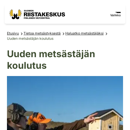
Siirry sisältöön
Siirry sivustokarttaan
Valikko
Etusivu
Tietoa metsästyksestä
Haluatko metsästäjäksi
Uuden metsästäjän koulutus
Uuden metsästäjän
koulutus