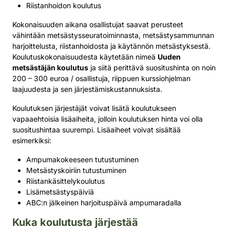
Riistanhoidon koulutus
Kokonaisuuden aikana osallistujat saavat perusteet
vähintään metsästysseuratoiminnasta, metsästysammunnan
harjoittelusta, riistanhoidosta ja käytännön metsästyksestä.
Koulutuskokonaisuudesta käytetään nimeä
Uuden
metsästäjän koulutus
ja siitä perittävä suositushinta on noin
200 – 300 euroa / osallistuja, riippuen kurssiohjelman
laajuudesta ja sen järjestämiskustannuksista.
Koulutuksen järjestäjät voivat lisätä koulutukseen
vapaaehtoisia lisäaiheita, jolloin koulutuksen hinta voi olla
suositushintaa suurempi. Lisäaiheet voivat sisältää
esimerkiksi:
Ampumakokeeseen tutustuminen
Metsästyskoiriin tutustuminen
Riistankäsittelykoulutus
Lisämetsästyspäiviä
ABC:n jälkeinen harjoituspäivä ampumaradalla
Kuka koulutusta järjestää