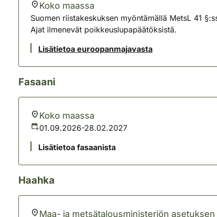
Koko maassa
Suomen riistakeskuksen myöntämällä MetsL 41 §:ssä
Ajat ilmenevät poikkeuslupapäätöksistä.
Lisätietoa euroopanmajavasta
Fasaani
Koko maassa
01.09.2026-28.02.2027
Lisätietoa fasaanista
Haahka
Maa- ja metsätalousministeriön asetuksen li