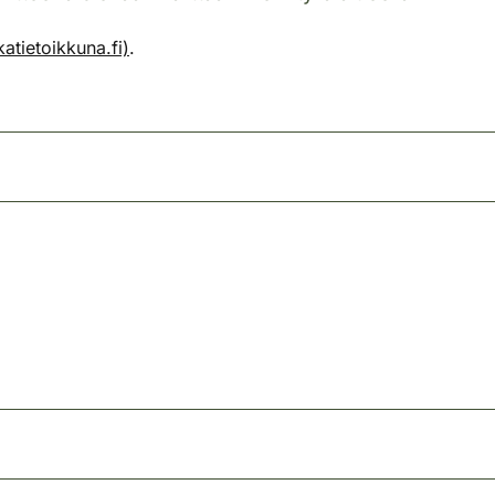
atietoikkuna.fi)
.