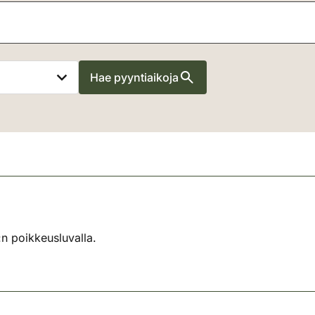
Hae pyyntiaikoja
n poikkeusluvalla.