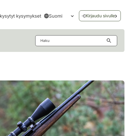
Suomi
kysytyt kysymykset
Kirjaudu sivulle
Avaa kielivalikko
Haku