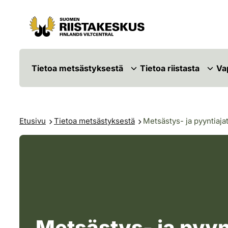
Siirry sisältöön
Siirry sivustokarttaan
Tietoa metsästyksestä
Tietoa riistasta
Va
Etusivu
Tietoa metsästyksestä
Metsästys- ja pyyntiaja
Metsästys- ja pyyn