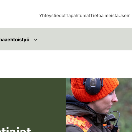
Yhteystiedot
Tapahtumat
Tietoa meistä
Usein 
paaehtoistyö
t
Metsästäjä lataa asetta
tiajat