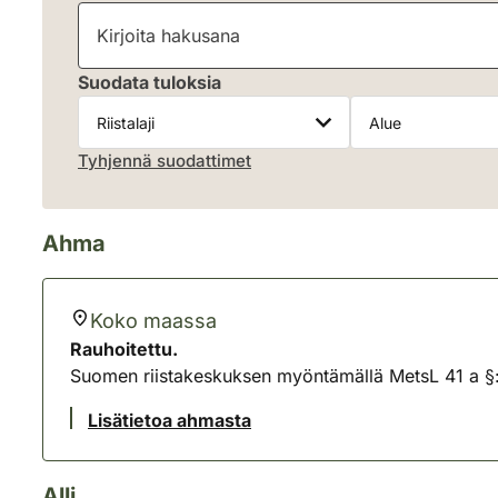
Kirjoita hakusana
Suodata tuloksia
Riistalaji
Alue
Tyhjennä suodattimet
Ahma
Koko maassa
Rauhoitettu.
Suomen riistakeskuksen myöntämällä MetsL 41 a §:
Lisätietoa ahmasta
Alli