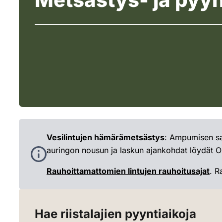
Vesilintujen hämärämetsästys
: Ampumisen saa
auringon nousun ja laskun ajankohdat löydät O
Rauhoittamattomien lintujen rauhoitusajat
. R
Hae riistalajien pyyntiaikoja