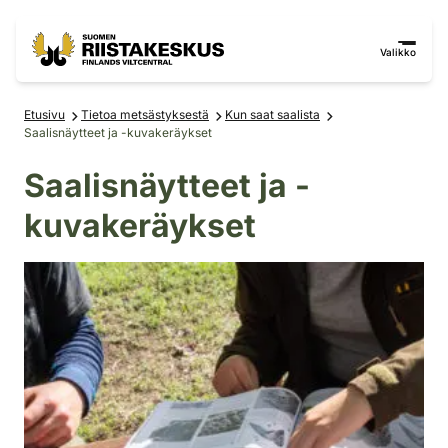
Siirry sisältöön
Siirry sivustokarttaan
Valikko
Etusivu
Tietoa metsästyksestä
Kun saat saalista
Saalisnäytteet ja -kuvakeräykset
Saalisnäytteet ja -
kuvakeräykset