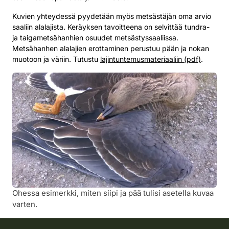
Kuvien yhteydessä pyydetään myös metsästäjän oma arvio
saaliin alalajista. Keräyksen tavoitteena on selvittää tundra-
ja taigametsähanhien osuudet metsästyssaaliissa.
Metsähanhen alalajien erottaminen perustuu pään ja nokan
muotoon ja väriin. Tutustu
lajintuntemusmateriaaliin (pdf)
.
Ohessa esimerkki, miten siipi ja pää tulisi asetella kuvaa
varten.