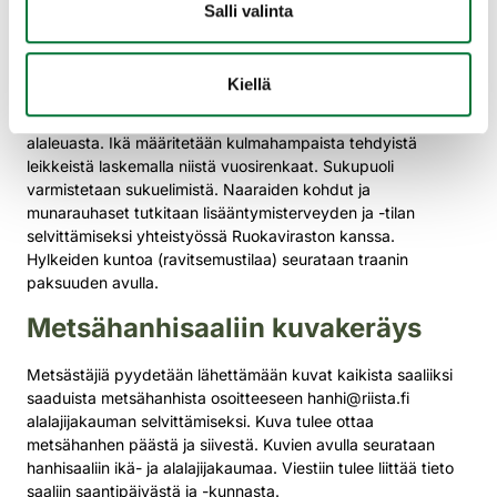
pyyntipaikasta, -ajasta ja -tavasta.
Näyteohjeet (luke.fi)
Salli valinta
kannattaa aina tarkistaa Luken sivuilta, koska niitä
päivitetään tarpeen mukaan. Samalta sivulta löytyvät
laskutusohje sekä laskutuslomake.
Kiellä
Näytteet käsitellään Lukessa. Hylkeen laji varmistetaan
alaleuasta. Ikä määritetään kulmahampaista tehdyistä
leikkeistä laskemalla niistä vuosirenkaat. Sukupuoli
varmistetaan sukuelimistä. Naaraiden kohdut ja
munarauhaset tutkitaan lisääntymisterveyden ja -tilan
selvittämiseksi yhteistyössä Ruokaviraston kanssa.
Hylkeiden kuntoa (ravitsemustilaa) seurataan traanin
paksuuden avulla.
Metsähanhisaaliin kuvakeräys
Metsästäjiä pyydetään lähettämään kuvat kaikista saaliiksi
saaduista metsähanhista osoitteeseen hanhi@riista.fi
alalajijakauman selvittämiseksi. Kuva tulee ottaa
metsähanhen päästä ja siivestä. Kuvien avulla seurataan
hanhisaaliin ikä- ja alalajijakaumaa. Viestiin tulee liittää tieto
saaliin saantipäivästä ja -kunnasta.