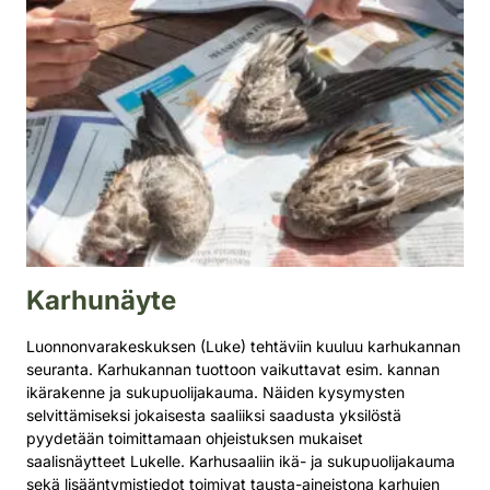
Karhunäyte
Luonnonvarakeskuksen (Luke) tehtäviin kuuluu karhukannan
seuranta. Karhukannan tuottoon vaikuttavat esim. kannan
ikärakenne ja sukupuolijakauma. Näiden kysymysten
selvittämiseksi jokaisesta saaliiksi saadusta yksilöstä
pyydetään toimittamaan ohjeistuksen mukaiset
saalisnäytteet Lukelle. Karhusaaliin ikä- ja sukupuolijakauma
sekä lisääntymistiedot toimivat tausta-aineistona karhujen