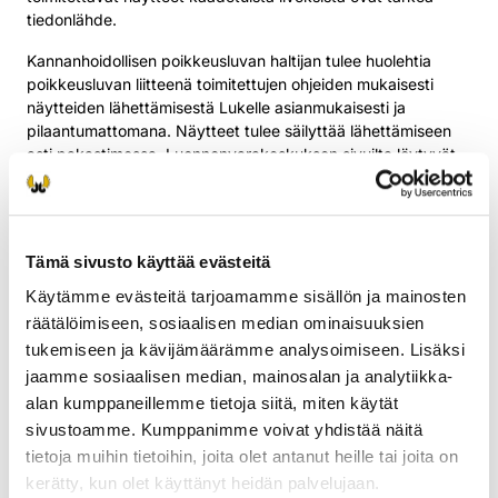
tiedonlähde.
Kannanhoidollisen poikkeusluvan haltijan tulee huolehtia
poikkeusluvan liitteenä toimitettujen ohjeiden mukaisesti
näytteiden lähettämisestä Lukelle asianmukaisesti ja
pilaantumattomana. Näytteet tulee säilyttää lähettämiseen
asti pakastimessa. Luonnonvarakeskuksen sivuilta löytyvät
ohjeet näytteiden ottamiseen ja täytettävä tietolomake
(luke.fi)
.
Vahinkoperusteisella poikkeusluvalla ammutut ilvekset
Tämä sivusto käyttää evästeitä
kuuluvat valtiolle ja ne tulee toimittaa kokonaisina,
nylkemättä Lukelle. Ilveksen ruho jäädytetään joko
Käytämme evästeitä tarjoamamme sisällön ja mainosten
pakastimessa tai ulkona, jos on pakkasta, ja pakataan pariin
räätälöimiseen, sosiaalisen median ominaisuuksien
tai useampaan vahvatekoiseen muovisäkkiin.
tukemiseen ja kävijämäärämme analysoimiseen. Lisäksi
Villisikanäyte
jaamme sosiaalisen median, mainosalan ja analytiikka-
alan kumppaneillemme tietoja siitä, miten käytät
Ruokavirasto pyytää lähettämään näytteitä metsästetyistä
sivustoamme. Kumppanimme voivat yhdistää näitä
luonnonvaraisista villisioista. Näytteet tutkitaan afrikkalaisen
tietoja muihin tietoihin, joita olet antanut heille tai joita on
sikaruton (ASF) ja muiden seurantasuunnitelman mukaisten
kerätty, kun olet käyttänyt heidän palvelujaan.
tautien varalta. Lähetetyistä näytteistä Ruokavirasto maksaa