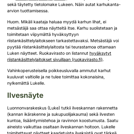
sekä täytetty tietolomake Lukeen. Näin autat karhukanta-
arvion tuottamisessa.
Huom. Mikäli kaataja haluaa myydä karhun lihat, ei
metsästäjä saa ottaa näytteitä itse. Karhu suolistetaan ja
toimitetaan viipymättä hyväksyttyyn
riistankäsittelylaitokseen tarkastettavaksi. Metsästäjä voi
pyytää riistankäsittelylaitosta tai teurastamoa ottamaan
Luken näytteet. Ruokavirasto on listannut
hyväksytyt
riistankäsittelylaitokset sivuillaan (ruokavirasto.fi)
.
Vahinkoperusteisella poikkeusluvalla ammutut karhut
kuuluvat valtiolle ja ne tulee toimittaa kokonaisina,
nylkemättä Lukelle.
Ilvesnäyte
Luonnonvarakeskus (Luke) tutkii ilveskannan rakennetta
(kannan ikärakenne ja sukupuolijakauma) sekä ilvesten
kuntoa, lisääntymistehoa ja ravinnon koostumusta. Saatu
aineisto vaikuttaa osaltaan ilveskannan hoitoon. Lukelle
toimitettavat näytteet kaadetuista ilveksistä ovat tärkeä