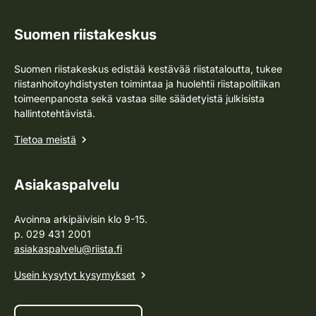
Suomen riistakeskus
Suomen riistakeskus edistää kestävää riistataloutta, tukee
riistanhoitoyhdistysten toimintaa ja huolehtii riistapolitiikan
toimeenpanosta sekä vastaa sille säädetyistä julkisista
hallintotehtävistä.
Tietoa meistä
Asiakaspalvelu
Avoinna arkipäivisin klo 9-15.
p. 029 431 2001
asiakaspalvelu@riista.fi
Usein kysytyt kysymykset