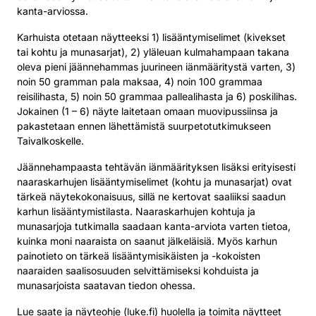
kanta-arviossa.
Karhuista otetaan näytteeksi 1) lisääntymiselimet (kivekset
tai kohtu ja munasarjat), 2) yläleuan kulmahampaan takana
oleva pieni jäännehammas juurineen iänmääritystä varten, 3)
noin 50 gramman pala maksaa, 4) noin 100 grammaa
reisilihasta, 5) noin 50 grammaa pallealihasta ja 6) poskilihas.
Jokainen (1 – 6) näyte laitetaan omaan muovipussiinsa ja
pakastetaan ennen lähettämistä suurpetotutkimukseen
Taivalkoskelle.
Jäännehampaasta tehtävän iänmäärityksen lisäksi erityisesti
naaraskarhujen lisääntymiselimet (kohtu ja munasarjat) ovat
tärkeä näytekokonaisuus, sillä ne kertovat saaliiksi saadun
karhun lisääntymistilasta. Naaraskarhujen kohtuja ja
munasarjoja tutkimalla saadaan kanta-arviota varten tietoa,
kuinka moni naaraista on saanut jälkeläisiä. Myös karhun
painotieto on tärkeä lisääntymisikäisten ja -kokoisten
naaraiden saalisosuuden selvittämiseksi kohduista ja
munasarjoista saatavan tiedon ohessa.
Lue
saate ja näyteohje (luke.fi)
huolella ja toimita näytteet