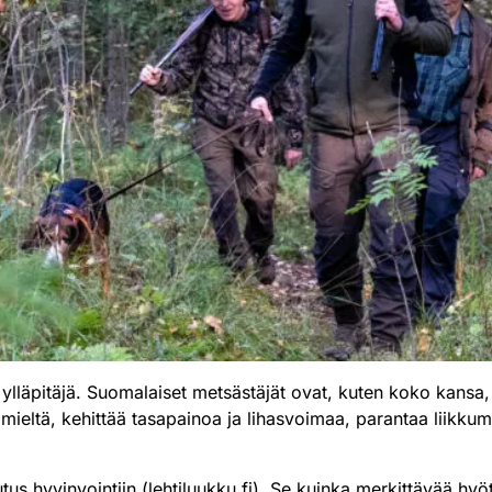
ylläpitäjä. Suomalaiset metsästäjät ovat, kuten koko kansa,
a mieltä, kehittää tasapainoa ja lihasvoimaa, parantaa liikku
us hyvinvointiin (lehtiluukku.fi)
. Se kuinka merkittävää hyö