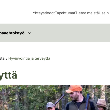
Yhteystiedot
Tapahtumat
Tietoa meistä
Usein 
paaehtoistyö
stä
Hyvinvointia ja terveyttä
yttä