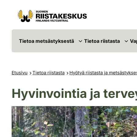
Siirry sisältöön
Siirry sivustokarttaan
Tietoa metsästyksestä
Tietoa riistasta
Va
Etusivu
Tietoa riistasta
Hyötyä riistasta ja metsästykse
Hyvinvointia ja terve