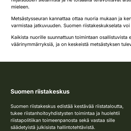
mieleen.
Metsästysseuran kannattaa ottaa nuoria mukaan ja kentie
varmistaa jatkuvuuden. Suomen riistakeskukselata voi s
Kaikista nuorille suunnattuun toimintaan osallistuvista
väärinymmärryksiä, ja on keskeistä metsästyksen tule
Suomen riistakeskus
Suomen riistakeskus edistää kestävää riistataloutta,
tukee riistanhoitoyhdistysten toimintaa ja huolehtii
riistapolitiikan toimeenpanosta sekä vastaa sille
säädetyistä julkisista hallintotehtävistä.