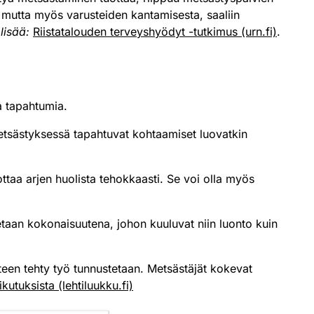
, mutta myös varusteiden kantamisesta, saaliin
 lisää:
Riistatalouden terveyshyödyt -tutkimus (urn.fi)
.
a tapahtumia.
Metsästyksessä tapahtuvat kohtaamiset luovatkin
ottaa arjen huolista tehokkaasti. Se voi olla myös
etaan kokonaisuutena, johon kuuluvat niin luonto kuin
eteen tehty työ tunnustetaan. Metsästäjät kokevat
kutuksista (lehtiluukku.fi)