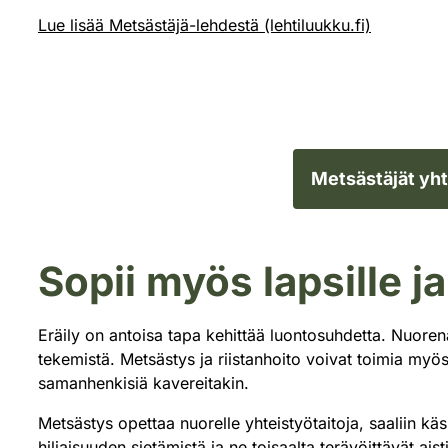
Lue lisää Metsästäjä-lehdestä (lehtiluukku.fi)
Metsästäjät yh
Sopii myös lapsille ja
Eräily on antoisa tapa kehittää luontosuhdetta. Nuoren
tekemistä. Metsästys ja riistanhoito voivat toimia myös
samanhenkisiä kavereitakin.
Metsästys opettaa nuorelle yhteistyötaitoja, saaliin käsi
hiljaisuuden sietämistä ja ne toisaalta terävöittävät 