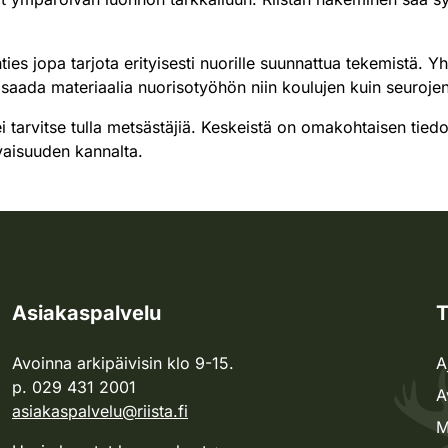
s jopa tarjota erityisesti nuorille suunnattua tekemistä. Yht
aada materiaalia nuorisotyöhön niin koulujen kuin seurojen 
 ei tarvitse tulla metsästäjiä. Keskeistä on omakohtaisen tie
vaisuuden kannalta.
Asiakaspalvelu
T
Avoinna arkipäivisin klo 9-15.
A
p. 029 431 2001
A
asiakaspalvelu@riista.fi
M