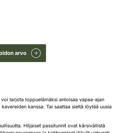
oidon arvo
a voi tarjota loppuelämäksi antoisaa vapaa-ajan
ä kavereiden kanssa. Tai saattaa sieltä löytää uusia
lisuutta. Hiljaiset passitunnit ovat kärsivällistä
a sykkeen nousemaan ja kohtaamiset jäävät vahvasti