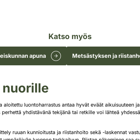
Katso myös
teiskunnan apuna
Metsästyksen ja riistanh
 nuorille
a aloitettu luontoharrastus antaa hyvät eväät aikuisuuteen j
 perhettä yhdistävänä tekijänä tai retkille voi lähteä yhdess
ttely ruuan kunnioitusta ja riistanhoito sekä -laskennat vastuul
aistit ympäröivän luonnon tarkkailuun. Riistan näkeminen sa