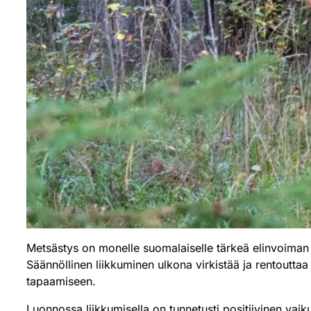
Metsästys on monelle suomalaiselle tärkeä elinvoiman 
Säännöllinen liikkuminen ulkona virkistää ja rentoutta
tapaamiseen.
Luonnossa liikkumisella on tunnetusti positiivinen vaikut