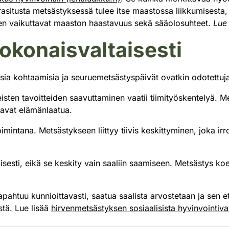
rasitusta metsästyksessä tulee itse maastossa liikkumisesta
teen vaikuttavat maaston haastavuus sekä sääolosuhteet.
Lue
okonaisvaltaisesti
alisia kohtaamisia ja seuruemetsästyspäivät ovatkin odotettuj
isten tavoitteiden saavuttaminen vaatii tiimityöskentelyä. 
tavat elämänlaatua.
mintana. Metsästykseen liittyy tiivis keskittyminen, joka irr
sesti, eikä se keskity vain saaliin saamiseen. Metsästys ko
tapahtuu kunnioittavasti, saatua saalista arvostetaan ja sen 
stä. Lue lisää
hirvenmetsästyksen sosiaalisista hyvinvointivai