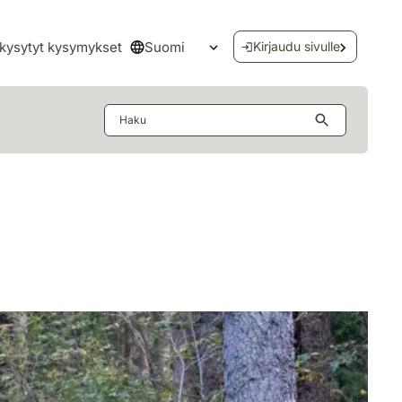
Suomi
kysytyt kysymykset
Kirjaudu sivulle
Avaa kielivalikko
Haku