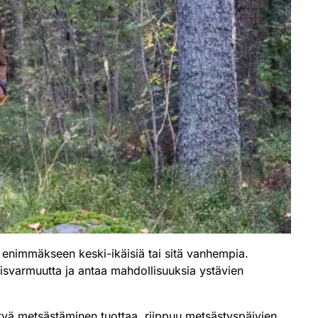
 enimmäkseen keski-ikäisiä tai sitä vanhempia.
misvarmuutta ja antaa mahdollisuuksia ystävien
tyä metsästäminen tuottaa, riippuu metsästyspäivien