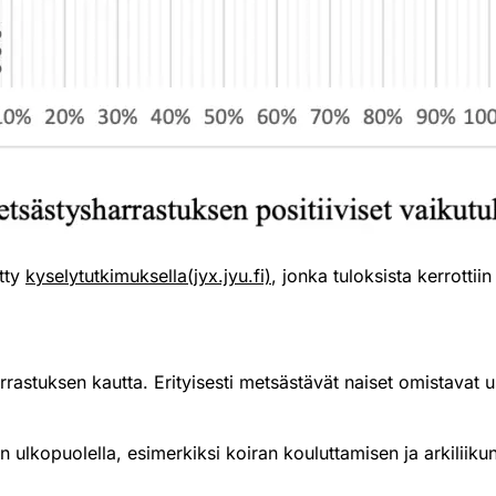
etty
kyselytutkimuksella(jyx.jyu.fi)
, jonka tuloksista kerrotti
astuksen kautta. Erityisesti metsästävät naiset omistavat u
n ulkopuolella, esimerkiksi koiran kouluttamisen ja arkilii