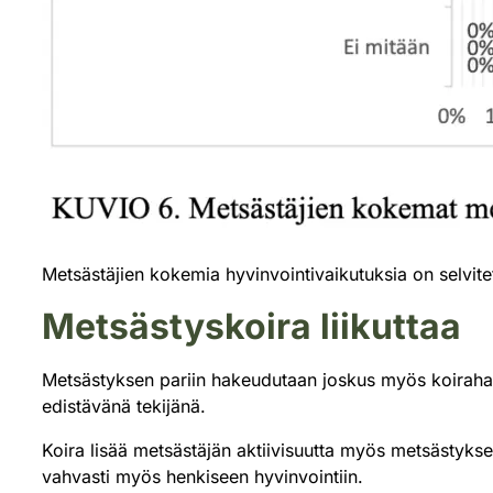
Metsästäjien kokemia hyvinvointivaikutuksia on selvit
Metsästyskoira liikuttaa
Metsästyksen pariin hakeudutaan joskus myös koiraharr
edistävänä tekijänä.
Koira lisää metsästäjän aktiivisuutta myös metsästykse
vahvasti myös henkiseen hyvinvointiin.