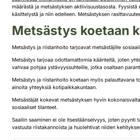
määrästä ja metsästyksen aktiivisuustasosta. Fyysistä 
käsittelystä ja niin edelleen. Metsästyksen rasittavuu
Metsästys koetaan k
Metsästys ja riistanhoito tarjoavat metsästäjille sosia
Metsästys tarjoaa odottamattomia käänteitä, joten yhte
vahvaa pohjaa ystävyyssuhteille, jotka osaltaan paran
Metsästys ja riistanhoito koetaan myös palauttavana toi
ainoita yhteyksiä kotipaikkakuntaan.
Metsästäjät kokevat metsästyksen hyvin kokonaisvaltai
sosiaaliset tilanteet.
Saaliin saaminen ei ole itsestäänselvyys, joten pyynti 
vastuuta riistakannoista ja huolehtivat niiden kehitykse