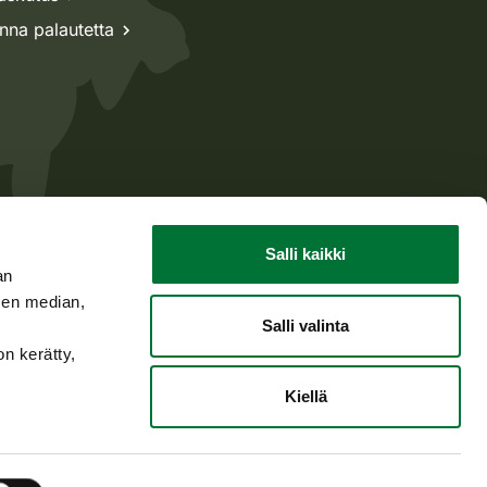
nna palautetta
Salli kaikki
an
Takaisin ylös
sen median,
Salli valinta
on kerätty,
Siirry Facebook
Siirry Insta
Siirry L
Kiellä