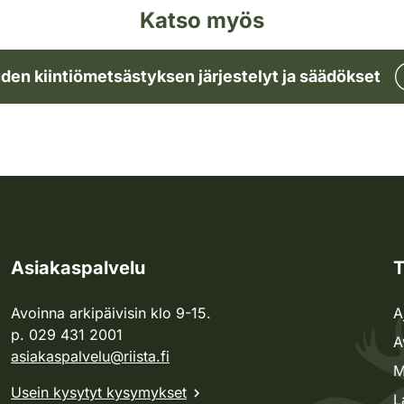
Katso myös
den kiintiömetsästyksen järjestelyt ja säädökset
Asiakaspalvelu
T
Avoinna arkipäivisin klo 9-15.
A
p. 029 431 2001
A
asiakaspalvelu@riista.fi
M
Usein kysytyt kysymykset
L