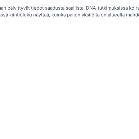
aan päivittyvät tiedot saadusta saaliista. DNA-tutkimuksissa koir
sä kiintiöluku näyttää, kuinka paljon yksilöitä on alueella mahdo