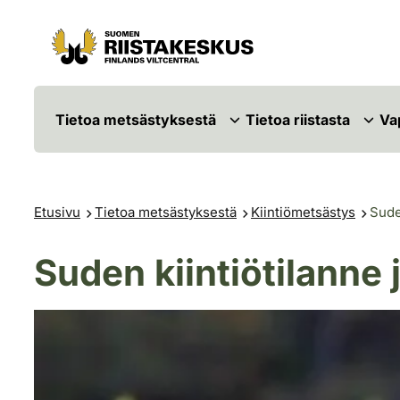
Siirry sisältöön
Siirry sivustokarttaan
Tietoa metsästyksestä
Tietoa riistasta
Va
Etusivu
Tietoa metsästyksestä
Kiintiömetsästys
Sude
Suden kiintiötilanne 