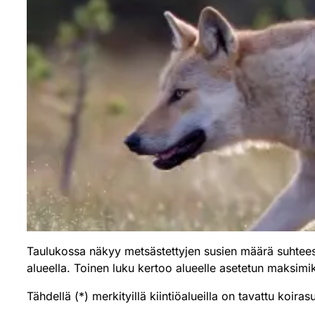
Taulukossa näkyy metsästettyjen susien määrä suhteess
alueella. Toinen luku kertoo alueelle asetetun maksimiki
Tähdellä (*) merkityillä kiintiöalueilla on tavattu koir