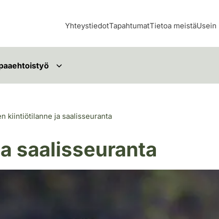
Yhteystiedot
Tapahtumat
Tietoa meistä
Usein 
paaehtoistyö
n kiintiötilanne ja saalisseuranta
ja saalisseuranta