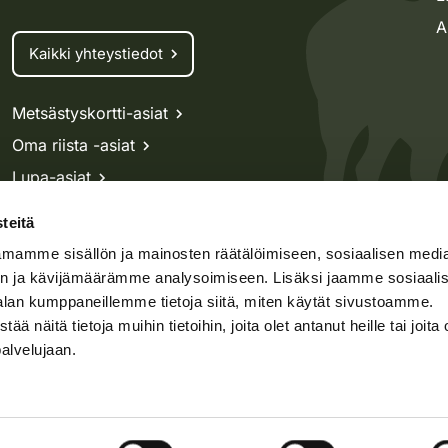
A
Kaikki yhteystiedot
Metsästyskortti-asiat
Oma riista -asiat
Lupa-asiat
teitä
mamme sisällön ja mainosten räätälöimiseen, sosiaalisen medi
speto.fi
Kosteikko.fi
Oma riista
n ja kävijämäärämme analysoimiseen. Lisäksi jaamme sosiaali
alan kumppaneillemme tietoja siitä, miten käytät sivustoamme.
näitä tietoja muihin tietoihin, joita olet antanut heille tai joita 
t
Asiakirjajulkisuus
palvelujaan.