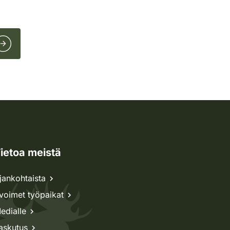
ietoa meistä
jankohtaista
voimet työpaikat
edialle
askutus