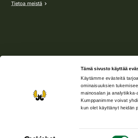
Tietoa meistä
Tämä sivusto käyttää eväs
Käytämme evästeitä tarjoa
Verkkokauppa
Rhy-kauppa
Metsästäjä-lehti
Viera
ominaisuuksien tukemisee
mainosalan ja analytiikka-
Kumppanimme voivat yhdistää 
Saavutettavuusseloste
Tietosuojaselosteet
Käyttöehdo
kun olet käyttänyt heidän 
Suostumuksen