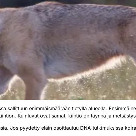
a sallittuun enimmäismäärään tietyllä alueella. Ensimmäine
intiön. Kun luvut ovat samat, kiintiö on täynnä ja metsästys 
asusia. Jos pyydetty eläin osoittautuu DNA-tutkimuksissa koir