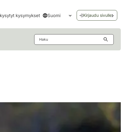
Suomi
kysytyt kysymykset
Kirjaudu sivulle
Avaa kielivalikko
Haku