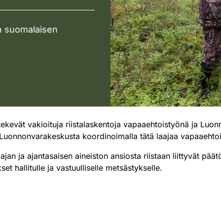
 on suomalaisen
ekevät vakioituja riistalaskentoja vapaaehtoistyönä ja Luonn
 Luonnonvarakeskusta koordinoimalla tätä laajaa vapaaehtoi
ajan ja ajantasaisen aineiston ansiosta riistaan liittyvät pä
et hallitulle ja vastuulliselle metsästykselle.