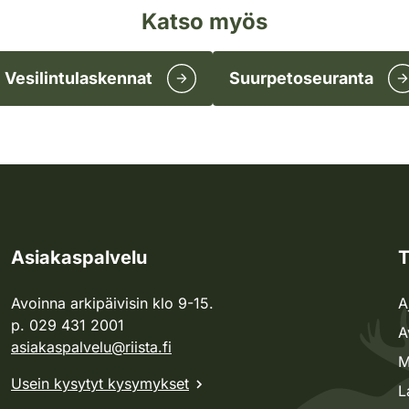
Katso myös
Vesilintulaskennat
Suurpetoseuranta
Asiakaspalvelu
T
Avoinna arkipäivisin klo 9-15.
A
p. 029 431 2001
A
asiakaspalvelu@riista.fi
M
Usein kysytyt kysymykset
L