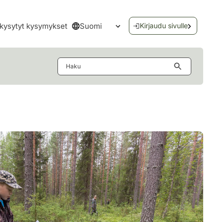
Suomi
kysytyt kysymykset
Kirjaudu sivulle
Avaa kielivalikko
Haku
hmistä rivissä.