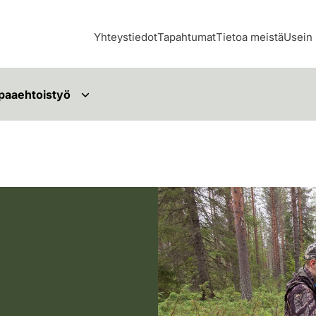
Yhteystiedot
Tapahtumat
Tietoa meistä
Usein 
paaehtoistyö
Riistakolmiolaskentaa. Kolme i