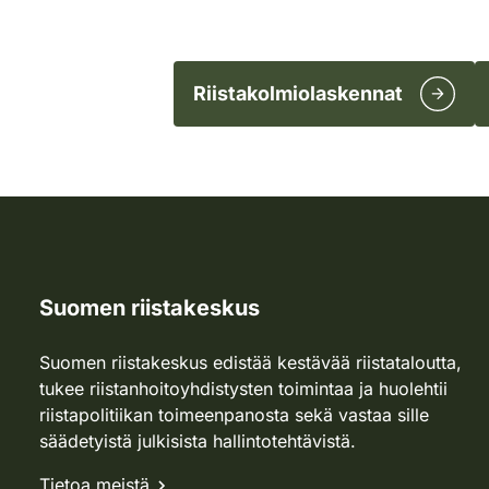
Riistakolmiolaskennat
Suomen riistakeskus
Suomen riistakeskus edistää kestävää riistataloutta,
tukee riistanhoitoyhdistysten toimintaa ja huolehtii
riistapolitiikan toimeenpanosta sekä vastaa sille
säädetyistä julkisista hallintotehtävistä.
Tietoa meistä