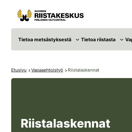
Siirry sisältöön
Siirry sivustokarttaan
Tietoa metsästyksestä
Tietoa riistasta
Va
Etusivu
Vapaaehtoistyö
Riistalaskennat
Riistalaskennat