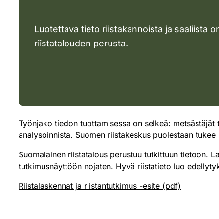
Luotettava tieto riistakannoista ja saaliista
riistatalouden perusta.
Työnjako tiedon tuottamisessa on selkeä: metsästäjät t
analysoinnista. Suomen riistakeskus puolestaan tukee
Suomalainen riistatalous perustuu tutkittuun tietoon. La
tutkimusnäyttöön nojaten. Hyvä riistatieto luo edellytyks
Riistalaskennat ja riistantutkimus -esite (pdf)