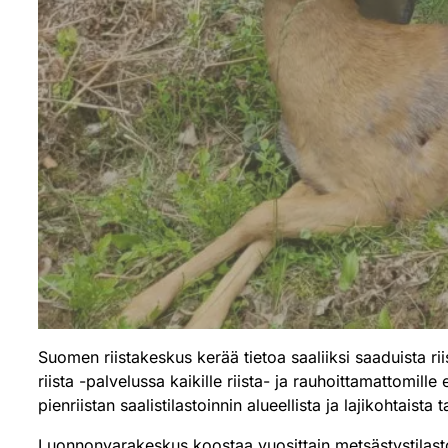
Suomen riistakeskus kerää tietoa saaliiksi saaduista r
riista -palvelussa kaikille riista- ja rauhoittamattomill
pienriistan saalistilastoinnin alueellista ja lajikohtaista 
Luonnonvarakeskus koostaa vuosittain
metsästystilast