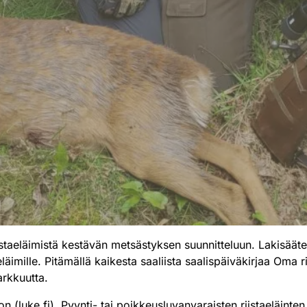
iistaeläimistä kestävän metsästyksen suunnitteluun. Lakisäät
e eläimille. Pitämällä kaikesta saaliista saalispäiväkirjaa Oma
tarkkuutta.
on (luke.fi)
. Pyynti- tai poikkeusluvanvaraisten riistaeläinte