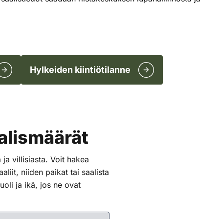
Hylkeiden kiintiötilanne
aalismäärät
ja villisiasta. Voit hakea
liit, niiden paikat tai saalista
oli ja ikä, jos ne ovat