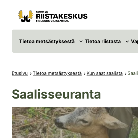
Siirry sisältöön
Siirry sivustokarttaan
Tietoa metsästyksestä
Tietoa riistasta
Va
Etusivu
Tietoa metsästyksestä
Kun saat saalista
Saal
Saalisseuranta