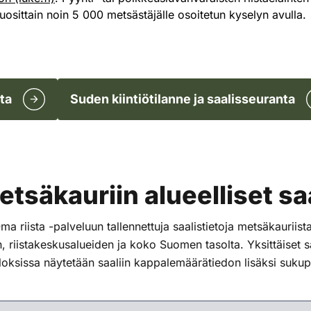
uosittain noin 5 000 metsästäjälle osoitetun kyselyn avulla.
ta
Suden kiintiötilanne ja saalisseuranta
metsäkauriin alueelliset s
 riista -palveluun tallennettuja saalistietoja metsäkauriista 
n, riistakeskusalueiden ja koko Suomen tasolta. Yksittäiset saa
loksissa näytetään saaliin kappalemäärätiedon lisäksi sukupu