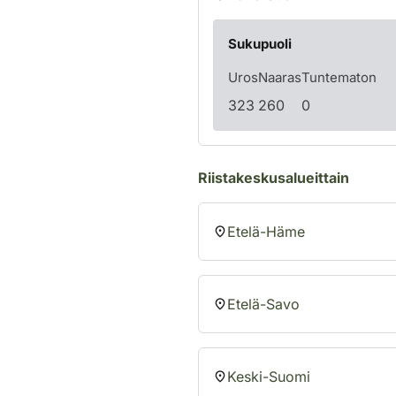
Sukupuoli
Uros
Naaras
Tuntematon
323
260
0
Riistakeskusalueittain
Etelä-Häme
Etelä-Savo
Keski-Suomi