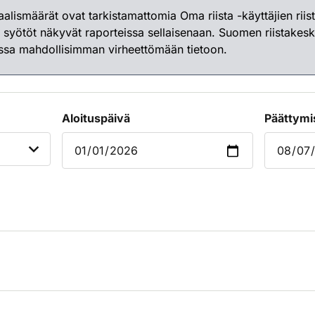
ismäärät ovat tarkistamattomia Oma riista -käyttäjien riist
kin syötöt näkyvät raporteissa sellaisenaan. Suomen riistakes
nssa mahdollisimman virheettömään tietoon.
Aloituspäivä
Päättymi