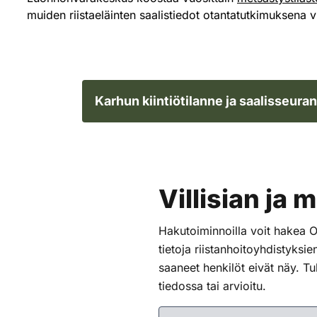
muiden riistaeläinten saalistiedot otantatutkimuksena v
Karhun kiintiötilanne ja saalisseuran
Villisian ja 
Hakutoiminnoilla voit hakea Oma
tietoja riistanhoitoyhdistyksie
saaneet henkilöt eivät näy. Tu
tiedossa tai arvioitu.