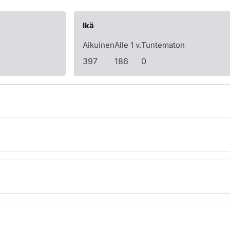
Ikä
Aikuinen
Alle 1 v.
Tuntematon
397
186
0