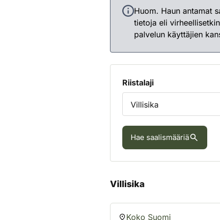
Huom. Haun antamat saal
tietoja eli virheelliset
palvelun käyttäjien ka
Riistalaji
Hae saalismääriä
Villisika
Koko Suomi