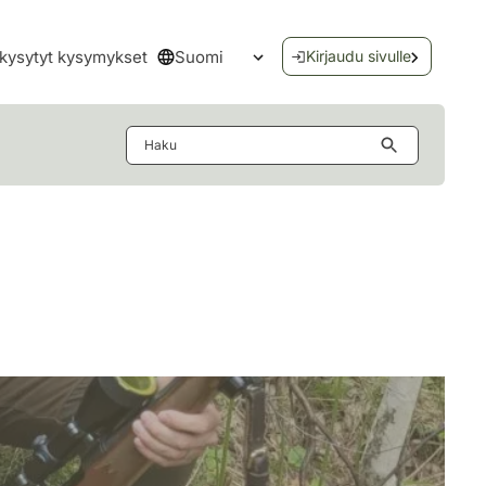
Suomi
kysytyt kysymykset
Kirjaudu sivulle
Avaa kielivalikko
Haku