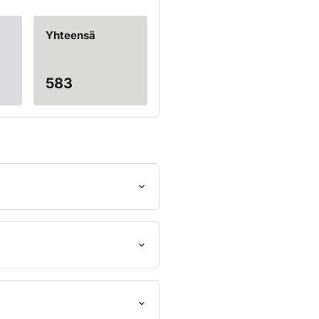
Yhteensä
583