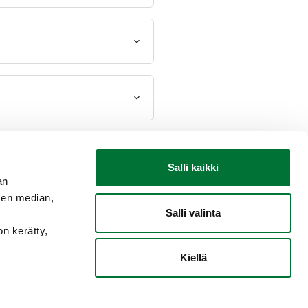
Salli kaikki
an
sen median,
Salli valinta
on kerätty,
Kiellä