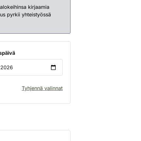
alokeihinsa kirjaamia
kus pyrkii yhteistyössä
späivä
Tyhjennä valinnat