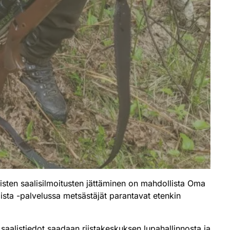
eisten saalisilmoitusten jättäminen on mahdollista Oma
 riista -palvelussa metsästäjät parantavat etenkin
n saalistiedot saadaan riistakeskuksen lupahallinnosta ja