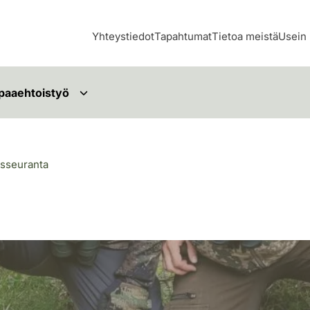
Yhteystiedot
Tapahtumat
Tietoa meistä
Usein 
paaehtoistyö
isseuranta