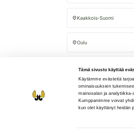
Kaakkois-Suomi
Oulu
Pohjanmaa
Tämä sivusto käyttää eväs
Käytämme evästeitä tarjoa
ominaisuuksien tukemisee
Pohjois-Häme
mainosalan ja analytiikka-
Kumppanimme voivat yhdistää 
kun olet käyttänyt heidän 
Pohjois-Karjala