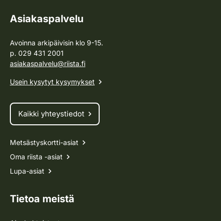
Asiakaspalvelu
Avoinna arkipäivisin klo 9-15.
p. 029 431 2001
asiakaspalvelu@riista.fi
Usein kysytyt kysymykset
Kaikki yhteystiedot
Metsästyskortti-asiat
Oma riista -asiat
Lupa-asiat
Tietoa meistä