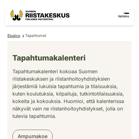
Siirry sisältöön
Siirry sivustokarttaan
Valikko
Etusivu
Tapahtumat
Tapahtumakalenteri
Tapahtumakalenteri kokoaa Suomen
riistakeskuksen ja riistanhoitoyhdistyksien
järjestämiä lukuisia tapahtumia ja tilaisuuksia,
kuten koulutuksia, kilpailuja, tutkintotilaisuuksia,
kokeita ja kokouksia. Huomioi, että kalenterissa
näkyvät vain ne riistanhoitoyhdistykset, jolla on
tulevia tapahtumia.
Pikasuodattimet: tapahtumatyypit
Ampumakoe