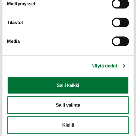
Suomussalmen riistanhoitoyhdistys
Mieltymykset
10.8.2026 Klo: 18:00-20:30
Lisää kalenteriin
Tilastot
Kainuu | Kianta-Opiston Alvari luokka Kuukkeli,
Suomussalmi
Katso tapahtuma kartalla
Media
(avautuu uuteen välilehteen)
Pakollinen ennakkoilmoittautuminen
viimeistään 24 tuntia ennen tutkintotilaisuutta
Näytä tiedot
Lue lisää
Salli kaikki
Salli valinta
Metsästäjätutkinto
Kiellä
Laukaan riistanhoitoyhdistys
10.8.2026 Klo: 18:00