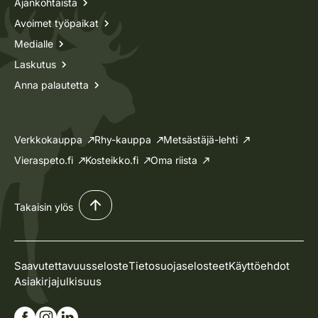
Ajankohtaista
Avoimet työpaikat
Medialle
Laskutus
Anna palautetta
Verkkokauppa
Rhy-kauppa
Metsästäjä-lehti
Vieraspeto.fi
Kosteikko.fi
Oma riista
Takaisin ylös
Saavutettavuusseloste
Tietosuojaselosteet
Käyttöehdot
Asiakirjajulkisuus