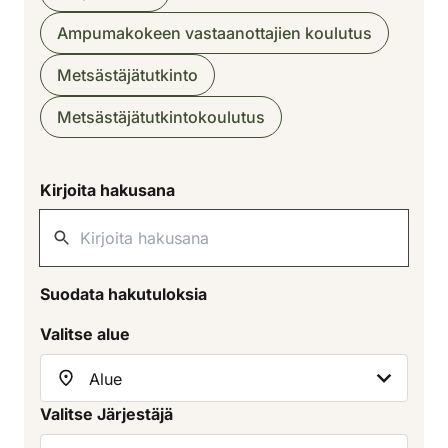
Ampumakokeen vastaanottajien koulutus
Metsästäjätutkinto
Metsästäjätutkintokoulutus
Kirjoita hakusana
Suodata hakutuloksia
Valitse alue
Valitse Järjestäjä