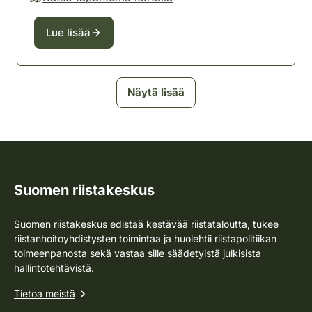
(avautuu uuteen välilehteen)
Lue lisää
Näytä lisää
Suomen riistakeskus
Suomen riistakeskus edistää kestävää riistataloutta, tukee
riistanhoitoyhdistysten toimintaa ja huolehtii riistapolitiikan
toimeenpanosta sekä vastaa sille säädetyistä julkisista
hallintotehtävistä.
Tietoa meistä