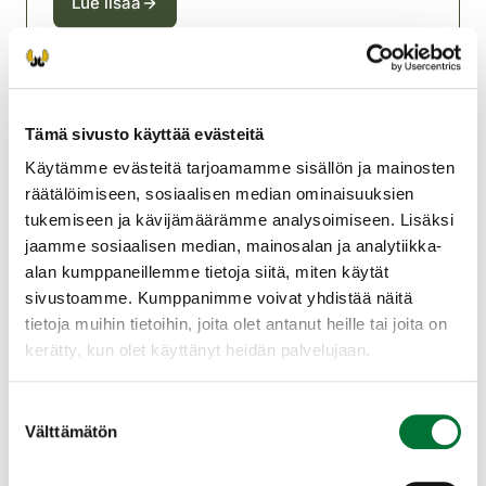
Lue lisää
Metsästäjätutkintokoulutus
Tämä sivusto käyttää evästeitä
Sonkajärven riistanhoitoyhdistys
Käytämme evästeitä tarjoamamme sisällön ja mainosten
10.8.2026 Klo: 17:30-20:30
räätälöimiseen, sosiaalisen median ominaisuuksien
Lisää kalenteriin
tukemiseen ja kävijämäärämme analysoimiseen. Lisäksi
Pohjois-Savo | Sonkajärven liikuntahalli,
jaamme sosiaalisen median, mainosalan ja analytiikka-
Sonkajärvi
alan kumppaneillemme tietoja siitä, miten käytät
Katso tapahtuma kartalla
(avautuu uuteen välilehteen)
sivustoamme. Kumppanimme voivat yhdistää näitä
tietoja muihin tietoihin, joita olet antanut heille tai joita on
Lue lisää
kerätty, kun olet käyttänyt heidän palvelujaan.
Suostumuksen
Välttämätön
valinta
Metsästäjätutkinto