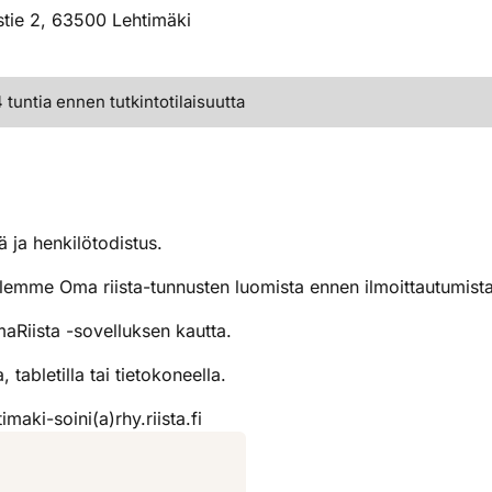
stie 2, 63500 Lehtimäki
tuntia ennen tutkintotilaisuutta
 ja henkilötodistus.
telemme Oma riista-tunnusten luomista ennen ilmoittautumista
Riista -sovelluksen kautta.
tabletilla tai tietokoneella.
maki-soini(a)rhy.riista.fi