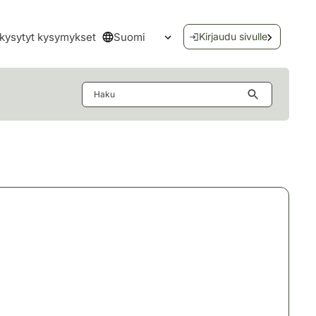
Suomi
kysytyt kysymykset
Kirjaudu sivulle
Avaa kielivalikko
Haku