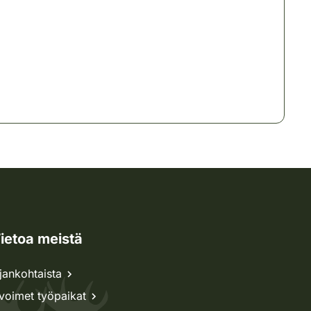
ietoa meistä
jankohtaista
voimet työpaikat