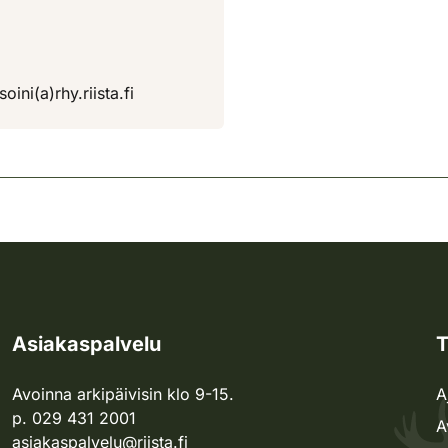
ini(a)rhy.riista.fi
Asiakaspalvelu
T
Avoinna arkipäivisin klo 9-15.
A
p. 029 431 2001
A
asiakaspalvelu@riista.fi