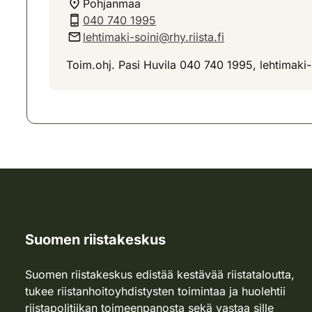
Pohjanmaa
040 740 1995
lehtimaki-soini@rhy.riista.fi
Toim.ohj. Pasi Huvila 040 740 1995, lehtimaki-so
Suomen riistakeskus
Suomen riistakeskus edistää kestävää riistataloutta,
tukee riistanhoitoyhdistysten toimintaa ja huolehtii
riistapolitiikan toimeenpanosta sekä vastaa sille