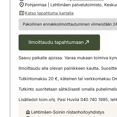
Pohjanmaa | Lehtimäen palvelutoimisto, Kesku
Katso tapahtuma kartalla
(avautuu uuteen välilehteen)
Pakollinen ennakkoilmoittautuminen viimeistään 24 
Ilmoittaudu tapahtumaan
Saavu paikalle ajoissa. Varaa mukaan toimiva kynä
Ilmoittaudu alla olevan painikkeen kautta. Suosit
Tutkintomaksu 20 €, käteinen tai verkkomaksu Oma
Tutkinto suoritetaan sähköisesti omalla puhelimella, 
Lisätiedot toim.ohj. Pasi Huvila 040 740 1995, lehti
Lehtimäen-Soinin riistanhoitoyhdistys