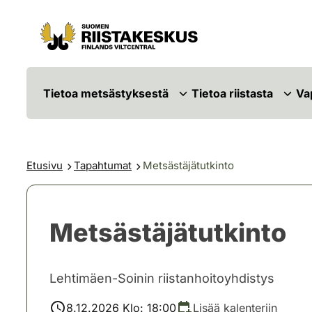
Siirry sisältöön
Siirry sivustokarttaan
Tietoa metsästyksestä
Tietoa riistasta
Va
Etusivu
Tapahtumat
Metsästäjätutkinto
Metsästäjätutkinto
Lehtimäen-Soinin riistanhoitoyhdistys
8.12.2026 Klo: 18:00
Lisää kalenteriin