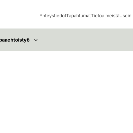
Yhteystiedot
Tapahtumat
Tietoa meistä
Usein 
paaehtoistyö