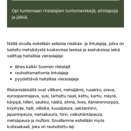
Opi tuntemaan riistalajien tuntomerkkejä, elintapoja
ja jälkiä.
Näillä sivuilla esitellään sellaisia nisäkäs- ja lintulajeja, jotka on
lueteltu metsästystä koskevissa laeissa ja asetuksissa sekä
valittuja haitallisia vieraslajeja:
lähes kaikki Suomen riistalajit
rauhoittamattomia lintulajeja
pyydettäviä haitallisia vieraslajeja
Riistanisäkkäitä ovat villikani, metsäjänis, rusakko, orava,
euroopanmajava, susi, tarhattu naali, kettu, karhu, mäyrä,
kärppä, hilleri, saukko, näätä, ahma, ilves, itämerennorppa,
kirjohylje, halli, villisika, kuusipeura, saksanhirvi,
japaninpeura, metsäkauris, hirvi, valkohäntäpeura,
metsäpeura ja mufloni. Sivuillamme esitellään myös
kultasakaali, joka on rauhoitettu laji.