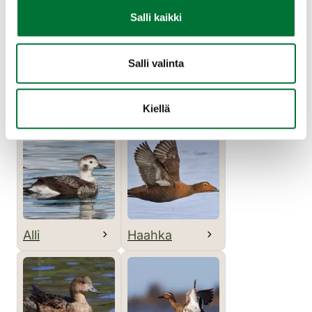
Salli kaikki
Sepelkyyhky
Varis
Salli valinta
Vesilinnut
Kiellä
Alli
Haahka