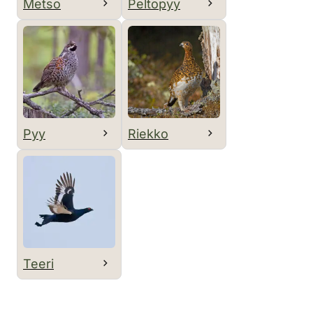
Metso
Peltopyy
Pyy
Riekko
Teeri