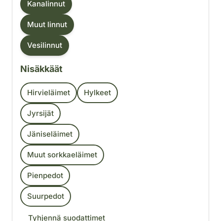
Kanalinnut
Muut linnut
Vesilinnut
Nisäkkäät
Hirvieläimet
Hylkeet
Jyrsijät
Jäniseläimet
Muut sorkkaeläimet
Pienpedot
Suurpedot
Tyhjennä suodattimet