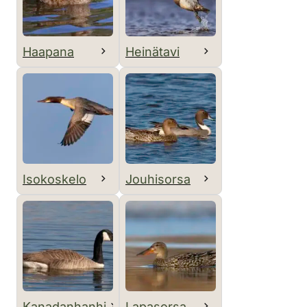
Haapana
Heinätavi
Isokoskelo
Jouhisorsa
Kanadanhanhi
Lapasorsa