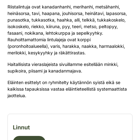
Riistalintuja ovat kanadanhanhi, merihanhi, metsähanhi,
heinäsorsa, tavi, haapana, jouhisorsa, heinätavi, lapasorsa,
punasotka, tukkasotka, haahka, alli, telkkä, tukkakoskelo,
isokoskelo, riekko, kiiruna, pyy, teeri, metso, peltopyy,
fasaani, nokikana, lehtokurppa ja sepelkyyhky.
Rauhoittamattomia lintulajeja ovat korppi
(poronhoitoalueella), varis, harakka, naakka, harmaalokki,
merilokki, kesykyyhky ja räkättirastas.
Haitallisista vieraslajeista sivuillamme esitellään minkki,
supikoira, piisami ja kanadanmajava.
Eläinten esittelyt on ryhmitelty käytännön syistä eikä se
kaikissa tapauksissa vastaa eläintieteellistä systemaattista
jaottelua.
Suodata eläinlajeja kategorian mukaan
Linnut