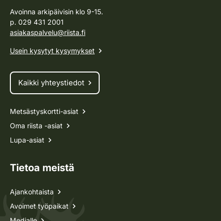
Avoinna arkipäivisin klo 9-15.
p. 029 431 2001
asiakaspalvelu@riista.fi
Usein kysytyt kysymykset
Kaikki yhteystiedot
Metsästyskortti-asiat
Oma riista -asiat
Lupa-asiat
Tietoa meistä
Ajankohtaista
Avoimet työpaikat
Medialle