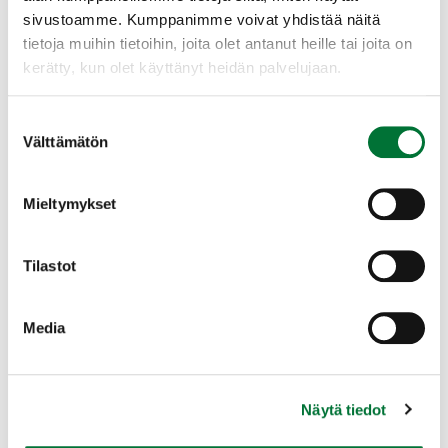
sivustoamme. Kumppanimme voivat yhdistää näitä
tietoja muihin tietoihin, joita olet antanut heille tai joita on
kerätty, kun olet käyttänyt heidän palvelujaan.
Suostumuksen
Lehtokurppa
Merilokki
Välttämätön
valinta
Mieltymykset
Tilastot
Naakka
Räkättirastas
Media
Näytä tiedot