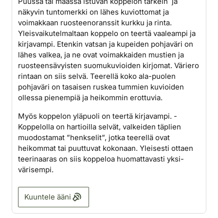
Puussa tai maassa istuvan koppelon tärkein ja
näkyvin tuntomerkki on lähes kuviottomat ja
voimakkaan ruosteenoranssit kurkku ja rinta.
Yleisvaikutelmaltaan koppelo on teertä vaaleampi ja
kirjavampi. Etenkin vatsan ja kupeiden pohjaväri on
lähes valkea, ja ne ovat voimakkaiden mustien ja
ruosteensävyisten suomukuvioiden kirjomat. Väri­ero
rintaan on siis selvä. Teerellä koko ala­-puolen
pohjaväri on tasaisen ruskea tummien kuvioiden
ollessa pienempiä ja heikommin erot­tuvia.
Myös koppelon yläpuoli on teertä kirjavampi. ­
Koppelolla on hartioilla selvät, valkeiden täplien
muodostamat ”henkselit”, jotka teerellä ovat
heikommat tai puuttuvat kokonaan. Yleisesti ottaen
teerinaaras on siis koppeloa huomattavasti yksi­
värisempi.
Kuuntele ääni