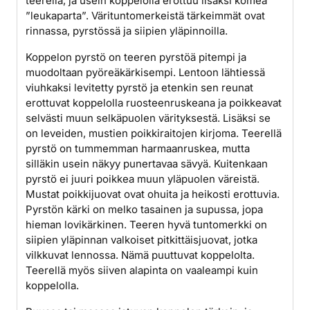
teerellä, ja usein koppelolla erottuu lisäksi komea
”leukaparta”. Värituntomerkeistä tärkeimmät ovat
rinnassa, pyrstössä ja siipien yläpinnoilla.
Koppelon pyrstö on teeren pyrstöä pitempi ja
muodoltaan pyöreäkärkisempi. Lentoon lähtiessä
viuhkaksi levitetty pyrstö ja etenkin sen reunat
erottuvat koppelolla ruosteenruskeana ja poikkeavat
selvästi muun selkäpuolen värityksestä. Lisäksi se
on leveiden, mustien poikkiraitojen kirjoma. Teerellä
pyrstö on tummemman harmaanruskea, mutta
silläkin usein näkyy punertavaa sävyä. Kuitenkaan
pyrstö ei juuri poikkea muun yläpuolen väreistä.
Mustat poikkijuovat ovat ohuita ja heikosti erottuvia.
Pyrstön kärki on melko tasainen ja supussa, jopa
hieman lovikärkinen. Teeren hyvä tuntomerkki on
siipien yläpinnan valkoiset pitkittäisjuovat, jotka
vilkkuvat lennossa. Nämä puuttuvat koppelolta.
Teerellä myös siiven alapinta on vaaleampi kuin
koppelolla.