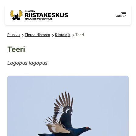
Siirry sisältöön
Siirry sivustokarttaan
Valikko
Etusivu
Tietoa riistasta
Riistalajit
Teeri
Teeri
Lagopus lagopus