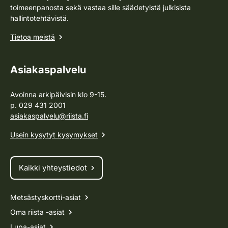
toimeenpanosta sekä vastaa sille säädetyistä julkisista
hallintotehtävistä.
Tietoa meistä
Asiakaspalvelu
Avoinna arkipäivisin klo 9-15.
p. 029 431 2001
asiakaspalvelu@riista.fi
Usein kysytyt kysymykset
Kaikki yhteystiedot
Metsästyskortti-asiat
Oma riista -asiat
Lupa-asiat