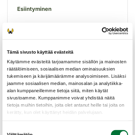
Esiintyminen
Teeri on yhdessä pyyn kanssa runsain
kanalintulajimme. Se pesii lähes koko
maassa Tunturi-Lappia lukuun ottamatta.
Tämä sivusto käyttää evästeitä
Teeren kannankehitys Suomessa on ollut
Käytämme evästeitä tarjoamamme sisällön ja mainosten
lähes identtinen metson kanssa: pitkän
Laajenna lisätiedot
räätälöimiseen, sosiaalisen median ominaisuuksien
taantuman jälkeen 2000-luvulla kanta on
tukemiseen ja kävijämäärämme analysoimiseen. Lisäksi
ollut jopa hienoisessa kasvussa. Molemmilla
jaamme sosiaalisen median, mainosalan ja analytiikka-
lajeilla vuosien väliset kannanvaihtelut
alan kumppaneillemme tietoja siitä, miten käytät
voivat lisäksi olla huomattavia.
Ravinto
sivustoamme. Kumppanimme voivat yhdistää näitä
Teertä tavataan niin havu- kuin
tietoja muihin tietoihin, joita olet antanut heille tai joita on
lehtimetsissäkin, mutta runsain kanta on
kerätty, kun olet käyttänyt heidän palvelujaan.
puustoisilla soilla sekä nuorehkoissa,
Kesällä ruohovartiset kasvit, marjat,
rikkonaisissa metsissä. Teeri on metsoa
Suostumuksen
sänkipeltojen vilja, poikasilla aluksi
seurallisempi, ja pesintäkauden ulkopuolella
Välttämätön