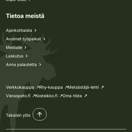
Tietoa meistä
Ajankohtaista
Avoimet työpaikat
Medialle
Laskutus
Anna palautetta
Verkkokauppa
Rhy-kauppa
Metsästäjä-lehti
Vieraspeto.fi
Kosteikko.fi
Oma riista
Takaisin ylös