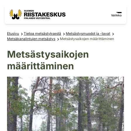
Siirry sisältöön
Siirry sivustokarttaan
Valikko
Etusivu
Tietoa metsästyksestä
Metsästysmuodot ja -tavat
Metsäkanalintujen metsästys
Metsästysaikojen määrittäminen
Metsästysaikojen
määrittäminen