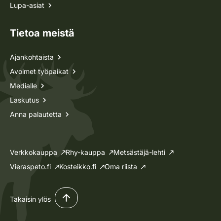
Lupa-asiat
Tietoa meistä
Ajankohtaista
Avoimet työpaikat
Medialle
Laskutus
Anna palautetta
Verkkokauppa
Rhy-kauppa
Metsästäjä-lehti
Vieraspeto.fi
Kosteikko.fi
Oma riista
Takaisin ylös