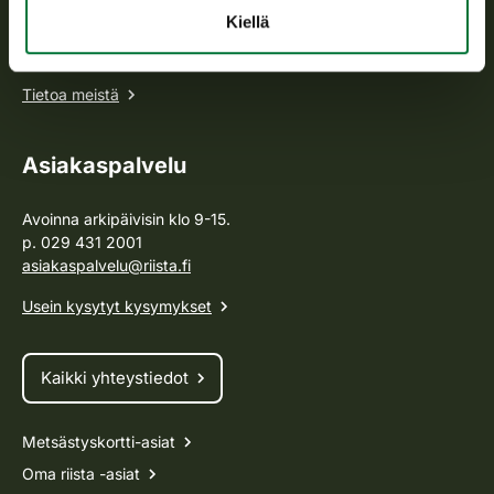
riistanhoitoyhdistysten toimintaa ja huolehtii riistapolitiikan
Kiellä
toimeenpanosta sekä vastaa sille säädetyistä julkisista
hallintotehtävistä.
Tietoa meistä
Asiakaspalvelu
Avoinna arkipäivisin klo 9-15.
p. 029 431 2001
asiakaspalvelu@riista.fi
Usein kysytyt kysymykset
Kaikki yhteystiedot
Metsästyskortti-asiat
Oma riista -asiat