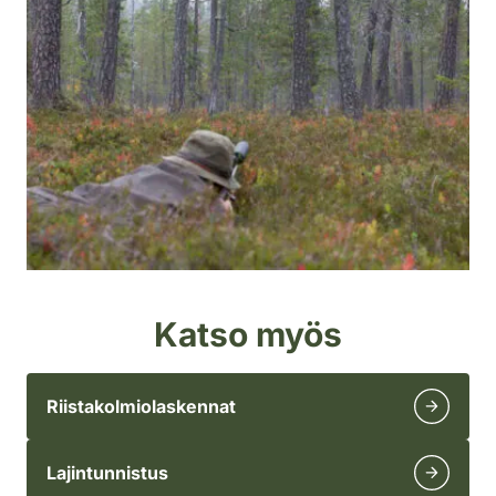
Katso myös
Riistakolmiolaskennat
Lajintunnistus