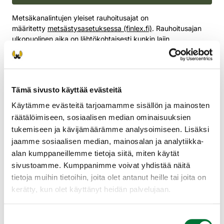
Metsäkanalintujen yleiset rauhoitusajat on
määritetty
metsästysasetuksessa (finlex.fi)
. Rauhoitusajan
ulkopuolinen aika on lähtökohtaisesti kunkin lajin
metsästysaika. Metsäkanalintujen metsästysaikoja
tarkastellaan vuosittain ja tarpeen mukaan säädellään
lintukantojen kehityksen mukaan. Säätelyn tarkoituksena on
varmistaa metsästyksen kestävyys.
Tämä sivusto käyttää evästeitä
Heinä-elokuun taitteessa suoritettujen riistakolmiolaskentojen
Käytämme evästeitä tarjoamamme sisällön ja mainosten
tulokset analysoidaan kolmannen laskentaviikonlopun jälkeen
räätälöimiseen, sosiaalisen median ominaisuuksien
elokuun alkupäivinä. Suomen riistakeskus ja
tukemiseen ja kävijämäärämme analysoimiseen. Lisäksi
Luonnonvarakeskus käyvät läpi metsäkanalintutilanteessa
tapahtuneet muutokset ja niiden vaikutukset kannan
jaamme sosiaalisen median, mainosalan ja analytiikka-
pitkäaikaiseen kehitykseen lajikohtaisesti ja alueellisesti.
alan kumppaneillemme tietoja siitä, miten käytät
Tarkastelun jälkeen Suomen riistakeskus valmistelee
sivustoamme. Kumppanimme voivat yhdistää näitä
esityksen metsäkanalintujen metsästysajoiksi maa- ja
tietoja muihin tietoihin, joita olet antanut heille tai joita on
metsätalousministeriölle. Maa- ja metsätalousministeriö laatii
kerätty, kun olet käyttänyt heidän palvelujaan.
esityksen pohjalta asetuksen metsäkanalintujen
metsästyksen kieltämisestä. Käytännössä asetuksella
lyhennetään lajikohtaisesti ja alueellisesti
Suostumuksen