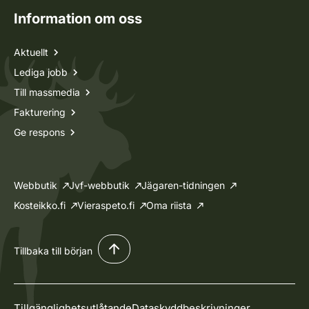
Information om oss
Aktuellt
Lediga jobb
Till massmedia
Fakturering
Ge respons
Webbutik
Jvf-webbutik
Jägaren-tidningen
Kosteikko.fi
Vieraspeto.fi
Oma riista
Tillbaka till början
Tillgänglighetsutlåtande
Dataskyddbeskrivninger