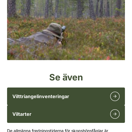
Se även
Vilttriangelinventeringar
Viltarter
De allmänna fredningstiderna för skogshönsfåglar är