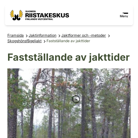
Hoppa till innehåll
Gå till webbplatskartan
Meny
Framsida
Jaktinformation
Jaktformer och -metoder
Skogshönsfågeljakt
Fastställande av jakttider
Fastställande av jakttider