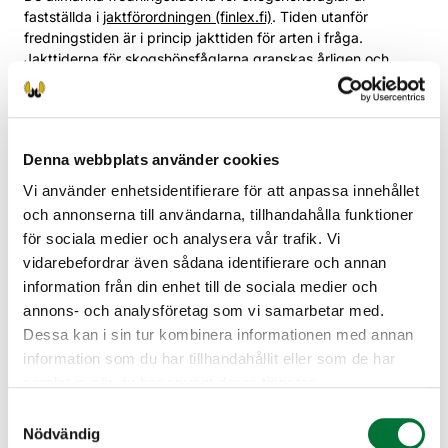
fastställda i
jaktförordningen (finlex.fi)
. Tiden utanför
fredningstiden är i princip jakttiden för arten i fråga.
Jakttiderna för skogshönsfåglarna granskas årligen och
regleras enligt behov enligt fågelstammarnas utveckling.
Avsikten med regleringen är att säkerställa jaktens
hållbarhet.
Resultaten av de vilttriangelinventeringar som utförs i
Denna webbplats använder cookies
månadsskiftet juli-augusti analyseras i början av augusti,
Vi använder enhetsidentifierare för att anpassa innehållet
efter det tredje inventeringsveckoslutet. Finlands viltcentral
och annonserna till användarna, tillhandahålla funktioner
och Naturresursinstitutet går igenom förändringarna i
för sociala medier och analysera vår trafik. Vi
skogshönsfågelsituationen och de effekter förändringarna
vidarebefordrar även sådana identifierare och annan
har på stammens utveckling på sikt för de olika arterna och
regionerna. Efter granskningen bereder Finlands viltcentral
information från din enhet till de sociala medier och
ett förslag på jakttider för skogshönsfåglar till jord- och
annons- och analysföretag som vi samarbetar med.
skogsbruksministeriet. Jord- och skogsbruksministeriet
Dessa kan i sin tur kombinera informationen med annan
utarbetar utifrån förslaget en förordning om förbud mot jakt
information som du har tillhandahållit eller som de har
på skogshönsfåglar. I praktiken förkortas genom
samlat in när du har använt deras tjänster.
förordningen den jakttid som anges i jaktförordningen för
olika arter och regioner, om det inte finns förutsättningar för
Samtyckesval
full jakttid. Innan jord- och skogsbruksministeriet
Nödvändig