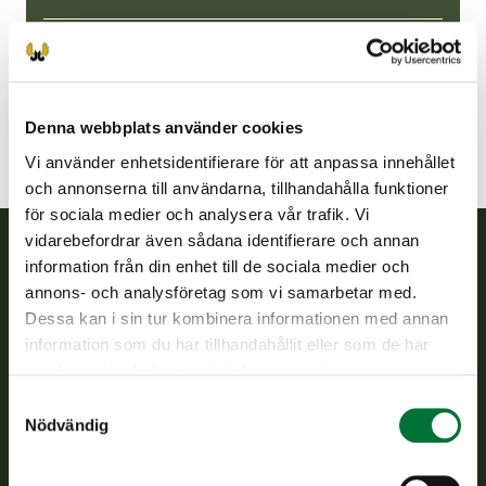
Denna webbplats använder cookies
Vi använder enhetsidentifierare för att anpassa innehållet
och annonserna till användarna, tillhandahålla funktioner
för sociala medier och analysera vår trafik. Vi
vidarebefordrar även sådana identifierare och annan
information från din enhet till de sociala medier och
Finlands viltcentral
annons- och analysföretag som vi samarbetar med.
Dessa kan i sin tur kombinera informationen med annan
Finlands viltcentral främjar en hållbar vilthushållning, stöder
information som du har tillhandahållit eller som de har
jaktvårdsföreningarnas verksamhet, ser till att viltpolitiken
samlat in när du har använt deras tjänster.
verkställs och svarar för de offentliga förvaltningsuppgifter
Samtyckesval
som föreskrivs.
Nödvändig
Om oss