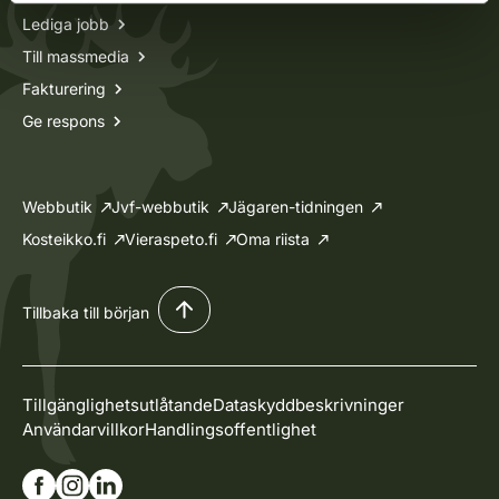
Lediga jobb
Till massmedia
Fakturering
Ge respons
Webbutik
Jvf-webbutik
Jägaren-tidningen
Kosteikko.fi
Vieraspeto.fi
Oma riista
Tillbaka till början
Tillgänglighetsutlåtande
Dataskyddbeskrivninger
Användarvillkor
Handlingsoffentlighet