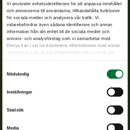
Vi använder enhetsidentifierare för att anpassa innehållet
och annonserna till användarna, tillhandahålla funktioner
Finlands viltcentral främjar en hållbar vilthushållning, stöder
jaktvårdsföreningarnas verksamhet, ser till att viltpolitiken
för sociala medier och analysera vår trafik. Vi
verkställs och svarar för de offentliga förvaltningsuppgifter
vidarebefordrar även sådana identifierare och annan
som föreskrivs.
information från din enhet till de sociala medier och
annons- och analysföretag som vi samarbetar med.
Om oss
Dessa kan i sin tur kombinera informationen med annan
information som du har tillhandahållit eller som de har
Kundtjänst
samlat in när du har använt deras tjänster.
Samtyckesval
Vardagar kl. 9–15
Nödvändig
tel. 029 431 2001
asiakaspalvelu@riista.fi
Inställningar
Ofta ställda frågor
Statistik
Alla kontaktuppgifter
Media