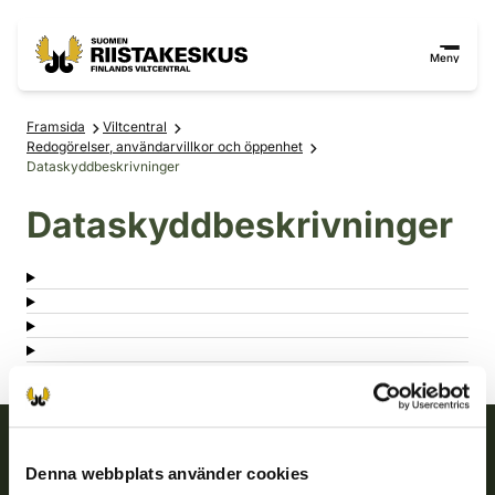
Hoppa till innehåll
Gå till webbplatskartan
Meny
Framsida
Viltcentral
Redogörelser, användarvillkor och öppenhet
Dataskyddbeskrivninger
Dataskyddbeskrivninger
Denna webbplats använder cookies
Finlands viltcentral