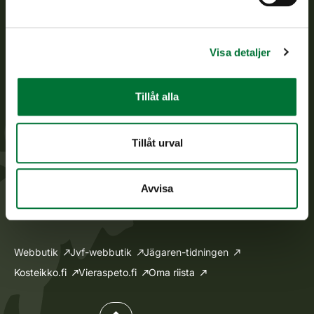
Jaktkort
Oma riista -tjänsten
Ansökan om licenser och dispenser
Visa detaljer
Information om oss
Tillåt alla
Aktuellt
Lediga jobb
Tillåt urval
Till massmedia
Fakturering
Avvisa
Ge respons
Webbutik
Jvf-webbutik
Jägaren-tidningen
Kosteikko.fi
Vieraspeto.fi
Oma riista