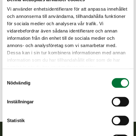
elstängsel. För att avvärja skador orsakade av hjortdjur
Vi använder enhetsidentifierare för att anpassa innehållet
förmedlas avskräckningsmedel, avspärrnings-band och
och annonserna till användarna, tillhandahålla funktioner
elstängsel. Tilläggsuppgifter om förhindrande av skador och
för sociala medier och analysera vår trafik. Vi
förmedlande av material får man från viltcentralens regionala
kontor.
vidarebefordrar även sådana identifierare och annan
information från din enhet till de sociala medier och
Om ersättande av skador förorsakade av vilt föreskrivs i
annons- och analysföretag som vi samarbetar med.
viltskadelagen. På grundval av lagen indelas skadorna i
Dessa kan i sin tur kombinera informationen med annan
hjortdjurs- och stora rovdjursskador samt skador orsakade
information som du har tillhandahållit eller som de har
av annat vilt. Endast skador orsakade av hjortdjur och stora
rovdjur ersätts.
samlat in när du har använt deras tjänster.
Samtyckesval
Skador orsakade av hjortdjur indelas i odlings-, husdjurs-
Nödvändig
och skogsskador. Skador orsakade av stora rovdjur som
ersätts är odlings- och djurskador samt skador hörande till
djurhållning, lösöre och renskador.
Inställningar
Av hjortdjur orsakade trafikskador ersätts inte.
Statistik