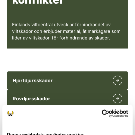
Finlands viltcentral utvecklar förhindrandet av
viltskador och erbjuder material, åt markägare som
lider av viltskador, för förhindrande av skador.
Hjortdjursskador
Rovdjursskador
Ersättning för viltskador
För avvärjande av skador orsakade av stora rovdjur erbjuds
Denna webbplats använder cookies