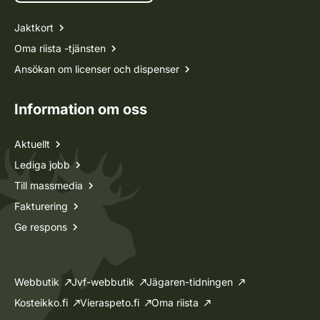
Jaktkort
Oma riista -tjänsten
Ansökan om licenser och dispenser
Information om oss
Aktuellt
Lediga jobb
Till massmedia
Fakturering
Ge respons
Webbutik
Jvf-webbutik
Jägaren-tidningen
Kosteikko.fi
Vieraspeto.fi
Oma riista