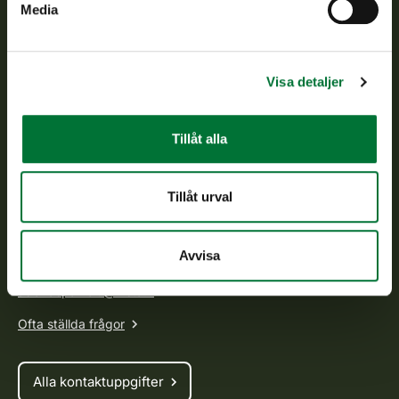
Media
Finlands viltcentral
Finlands viltcentral främjar en hållbar vilthushållning, stöder
Visa detaljer
jaktvårdsföreningarnas verksamhet, ser till att viltpolitiken
verkställs och svarar för de offentliga förvaltningsuppgifter
som föreskrivs.
Tillåt alla
Om oss
Tillåt urval
Kundtjänst
Vardagar kl. 9–15
Avvisa
tel. 029 431 2001
asiakaspalvelu@riista.fi
Ofta ställda frågor
Alla kontaktuppgifter