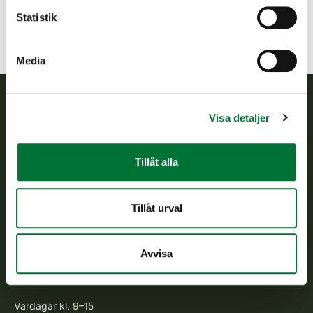
rovdjurskontaktpersonerna
Statistik
Insamling av vargspillning
Media
Visa detaljer
Finlands viltcentral
Finlands viltcentral främjar en hållbar vilthushållning, stöder
Tillåt alla
jaktvårdsföreningarnas verksamhet, ser till att viltpolitiken
verkställs och svarar för de offentliga förvaltningsuppgifter
som föreskrivs.
Tillåt urval
Om oss
Avvisa
Kundtjänst
Vardagar kl. 9–15