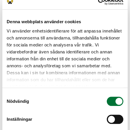
används vid stamuppskattningen är till exempel DNA-
provinsamling.
Medborgarna ombeds meddela rovdjurskontaktpersonerna i
Denna webbplats använder cookies
området om varg-, björn-, lodjurs- och järvobservationer. En
Vi använder enhetsidentifierare för att anpassa innehållet
observation av ett stort rovdjur kan vara en synobservation
av ett djur eller en observation av spår, spillning eller
och annonserna till användarna, tillhandahålla funktioner
kadaver. Genom att anmäla din observation till den lokala
för sociala medier och analysera vår trafik. Vi
rovdjurskontaktpersonen stöder du viltforskningen och
vidarebefordrar även sådana identifierare och annan
hjälper myndigheterna att få en mera exakt uppfattning om
information från din enhet till de sociala medier och
rovdjurssituationen i regionen.
annons- och analysföretag som vi samarbetar med.
Bekanta dig med beståndsbedömningarna för de stora
Dessa kan i sin tur kombinera informationen med annan
rovdjuren (luke.fi)
information som du har tillhandahållit eller som de har
samlat in när du har använt deras tjänster.
Bekanta dig med insamlingen av vargens DNA (luke.fi)
Samtyckesval
Nödvändig
Se även
Inställningar
Kontaktuppgifter till