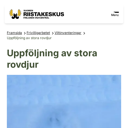
Hoppa till innehåll
Gå till webbplatskartan
Meny
Framsida
Frivilligarbetet
Viltinventeringar
Uppföljning av stora rovdjur
Uppföljning av stora
rovdjur