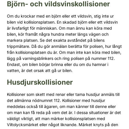
Björn- och vildsvinskollisioner
Om du krockar med en björn eller ett vildsvin, stig inte ur
bilen vid kollisionsplatsen. En skadad björn eller ett vildsvin
är livsfarligt för människan. Om man ännu kan köra med
bilen, kör framåt några hundra meter längs vägen och
markera platsen. Se det exakta avståndet på bilens
trippmätare. Då du gör anmälan berätta för polisen, hur långt
från kollisionsplatsen du är. Om man inte kan köra med bilen,
lägg på varningsblinkers och ring polisen på nummer 112.
Endast, om bilen börjar brinna eller du om du hamnar i
vatten, är det orsak att gå ur bilen.
Husdjurskollisioner
Kollisioner som skett med renar eller tama husdjur anmäls till
det allmänna nödnumret 112. Kollisioner med husdjur
meddelas också till ägaren, om man känner till denne eller
om man kan få reda på vem det är. I dessa situationer är det
väldigt viktigt, att man märker kollisionsplatsen med
Viltolycksmärket eller något liknande. Märket knyts på den