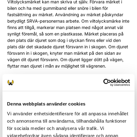
Viltolycksmärket kan man skriva ut själv. Förvara märket i
bilen och ha med gummiband eller snöre i bilen för
fastsättning av märket. Användning av märket påskyndar
betydligt SRVA-personernas arbete. Om viltolycksmärke inte
finns att tillgå, markerar man platsen med något annat väl
synligt föremål, så som en plastkasse. Märket placeras på
den plats där djuret som dog i olyckan finns eller vid den
plats där det skadade djuret försvann in i skogen. Om djuret
försvann in i skogen, knyter man märket på den sidan av
vägen dit djuret försvann. Om djuret ligger dött på vägen,
flyttar man djuret i mån av möjlighet till vägrenen.
Markering av platsen tillsammans med en bra beskrivning av
platsen hjälper effektivt arbetet med efterutredningen och
underlättar för att hitta det skadade djuret. Om inte
spårningen av djuret lyckas, dör det långsamt av sina
skador. Det kan jämställas med djurplågeri.
Denna webbplats använder cookies
Vi använder enhetsidentifierare för att anpassa innehållet
och annonserna till användarna, tillhandahålla funktioner
Ladda ner och skriv ut viltolycksmärket (pdf)
för sociala medier och analysera vår trafik. Vi
vidarebefordrar även sådana identifierare och annan