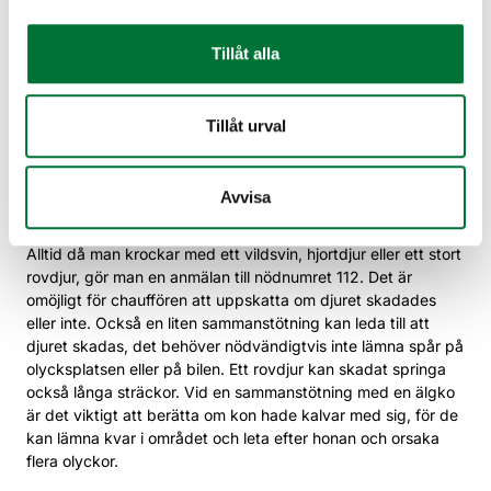
rörelse. Av den orsaken får man aldrig närma sig stora djur
framifrån. Beträffande stora rovdjur måste man alltid vara
försiktig, för djuret känner sig lätt hotat eller trängt.
Tillåt alla
Om djuret dör vid kollisionen, är det viktigt att försöka flytta
det bort från vägen oberoende av djur eller dess storlek.
Tillåt urval
Stanna på en säker plats och dra bort djuret från vägen till
vägrenen.
Avvisa
Oskadat vilt
Alltid då man krockar med ett vildsvin, hjortdjur eller ett stort
rovdjur, gör man en anmälan till nödnumret 112. Det är
omöjligt för chauffören att uppskatta om djuret skadades
eller inte. Också en liten sammanstötning kan leda till att
djuret skadas, det behöver nödvändigtvis inte lämna spår på
olycksplatsen eller på bilen. Ett rovdjur kan skadat springa
också långa sträckor. Vid en sammanstötning med en älgko
är det viktigt att berätta om kon hade kalvar med sig, för de
kan lämna kvar i området och leta efter honan och orsaka
flera olyckor.