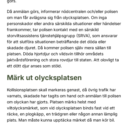
görs.
Då anmälan görs, informerar nödcentralen och/eller polisen
om man får avlägsna sig från olycksplatsen. Om inga
personskador eller andra särskilda situationer eller händelser
framkommer, tar polisen kontakt med en särskild
storviltsassistens tjänstehjälpsgrupp (SRVA), som ansvarar
för att slutföra situationen beträffande det döda eller
skadade djuret. Då kommer polisen själv mera sällan till
platsen. Döda hjortdjur och vildsvin tillhör områdets
jaktvårdsförening och stora rovdjur till staten. Att olovligt ta
ett dött djur anses som stöld.
Märk ut olycksplatsen
Kollisionsplatsen skall markeras genast, då övrig trafik har
varnats, skadade har tagits om hand och anmälan till polisen
om olyckan har gjorts. Platsen märks helst med
viltolycksmärket, som vid olycksplatsen binds fast vid ett
räcke, en plogkäpp, en trädgren eller någon annan lämplig
plats. Man måste kunna upptäcka märket då man kör bil.