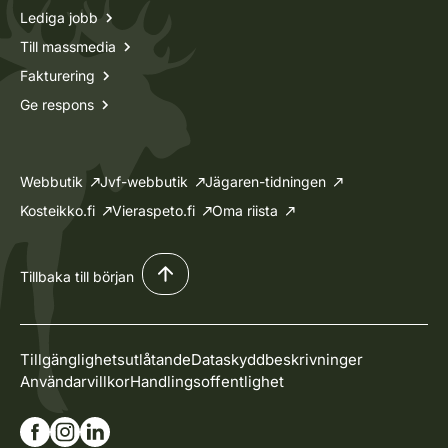
Lediga jobb
Till massmedia
Fakturering
Ge respons
Webbutik
Jvf-webbutik
Jägaren-tidningen
Kosteikko.fi
Vieraspeto.fi
Oma riista
Tillbaka till början
Tillgänglighetsutlåtande
Dataskyddbeskrivninger
Användarvillkor
Handlingsoffentlighet