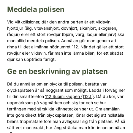
Meddela polisen
Vid viltkollisioner, där den andra parten är ett vildsvin,
hjortdjur (älg, vitsvanshjort, dovhjort, sikahjort, skogsren,
rådjur) eller ett stort rovdjur (björn, varg, lodjur eller järv) ska
man alltid meddela polisen. Anmälan gör man genom att
ringa till det allmänna nödnumret 112. När det gäller ett stort
rovdjur eller vildsvin, får man inte lämna bilen, för ett skadat
djur kan uppträda farligt.
Ge en beskrivning av platsen
Då du anmäler om en olycka till polisen, berätta var
olycksplatsen är så noggrant som möjligt. Ladda i förväg ner
till din smarttelefon
112 Suomi -appen (112.fi)
. Då du kör, var
uppmärksam på vägmärken och skyltar och se hur
terrängen med särskilda kännetecken ser ut. Om anmälan
inte görs direkt från olycksplatsen, lönar det sig att nollställa
bilens trippmätare före man avlägsnar sig från platsen. På så
sätt vet man exakt, hur lång sträcka man kört innan anmälan