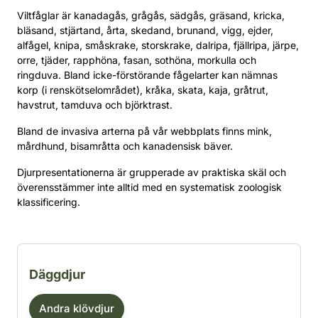
Viltfåglar är kanadagås, grågås, sädgås, gräsand, kricka,
bläsand, stjärtand, årta, skedand, brunand, vigg, ejder,
alfågel, knipa, småskrake, storskrake, dalripa, fjällripa, järpe,
orre, tjäder, rapphöna, fasan, sothöna, morkulla och
ringduva. Bland icke-förstörande fågelarter kan nämnas
korp (i renskötselområdet), kråka, skata, kaja, gråtrut,
havstrut, tamduva och björktrast.
Bland de invasiva arterna på vår webbplats finns mink,
mårdhund, bisamråtta och kanadensisk bäver.
Djurpresentationerna är grupperade av praktiska skäl och
överensstämmer inte alltid med en systematisk zoologisk
klassificering.
Filtrera djurarter efter kategori
Däggdjur
Andra klövdjur