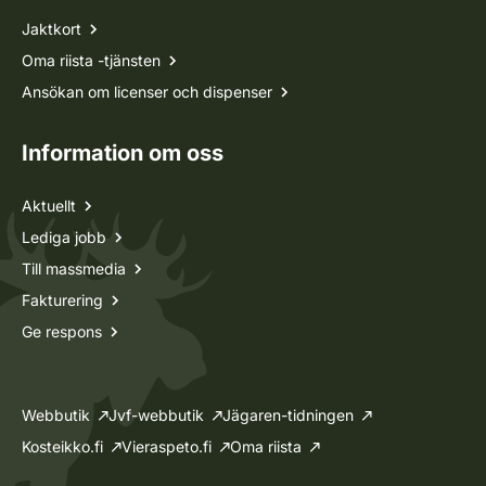
Jaktkort
Oma riista -tjänsten
Ansökan om licenser och dispenser
Information om oss
Aktuellt
Lediga jobb
Till massmedia
Fakturering
Ge respons
Webbutik
Jvf-webbutik
Jägaren-tidningen
Kosteikko.fi
Vieraspeto.fi
Oma riista