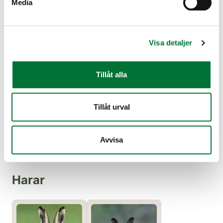
Media
Bisamråtta
Ekorre
Visa detaljer
Tillåt alla
Tillåt urval
Europeisk
Kanadensisk
Avvisa
bäver
bäver
Harar