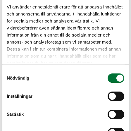
Vi använder enhetsidentifierare för att anpassa innehållet
Andra klövdjur
och annonserna till användarna, tillhandahålla funktioner
för sociala medier och analysera vår trafik. Vi
vidarebefordrar även sådana identifierare och annan
information från din enhet till de sociala medier och
annons- och analysföretag som vi samarbetar med.
Dessa kan i sin tur kombinera informationen med annan
information som du har tillhandahållit eller som de har
samlat in när du har använt deras tjänster.
Mufflon
Vildsvin
Samtyckesval
Nödvändig
Gnagare
Inställningar
Statistik