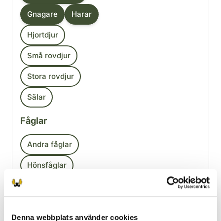
Gnagare
Harar
Hjortdjur
Små rovdjur
Stora rovdjur
Sälar
Fåglar
Andra fåglar
Hönsfåglar
Sjöfåglar
Töm filtren
Denna webbplats använder cookies