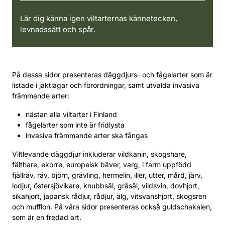
Lär dig känna igen viltarternas kännetecken,
levnadssätt och spår.
På dessa sidor presenteras däggdjurs- och fågelarter som är
listade i jaktlagar och förordningar, samt utvalda invasiva
främmande arter:
nästan alla viltarter i Finland
fågelarter som inte är fridlysta
invasiva främmande arter ska fångas
Viltlevande däggdjur inkluderar vildkanin, skogshare,
fälthare, ekorre, europeisk bäver, varg, i farm uppfödd
fjällräv, räv, björn, grävling, hermelin, iller, utter, mård, järv,
lodjur, östersjövikare, knubbsäl, gråsäl, vildsvin, dovhjort,
sikahjort, japansk rådjur, rådjur, älg, vitsvanshjort, skogsren
och mufflon. På våra sidor presenteras också guldschakalen,
som är en fredad art.