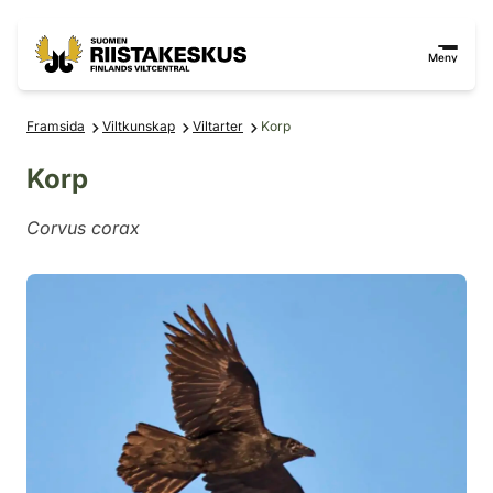
Hoppa till innehåll
Gå till webbplatskartan
Meny
Framsida
Viltkunskap
Viltarter
Korp
Korp
Corvus corax