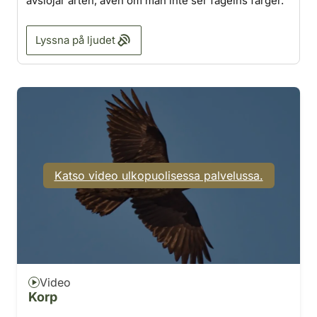
avslöjar arten, även om man inte ser fågelns färger.
Lyssna på ljudet
Katso video ulkopuolisessa palvelussa.
Video
Korp