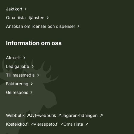
Jaktkort
Oma riista -tjänsten
Ansökan om licenser och dispenser
Information om oss
Aktuellt
Lediga jobb
Till massmedia
Fakturering
Ge respons
Webbutik
Jvf-webbutik
Jägaren-tidningen
Kosteikko.fi
Vieraspeto.fi
Oma riista