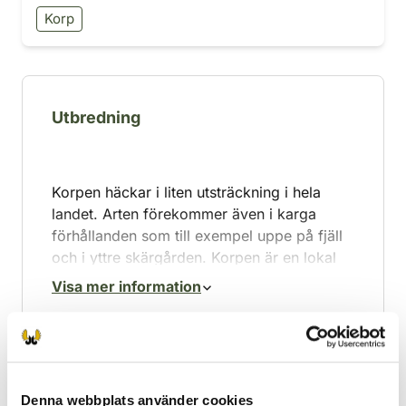
Korp
Utbredning
Korpen häckar i liten utsträckning i hela
landet. Arten förekommer även i karga
förhållanden som till exempel uppe på fjäll
och i yttre skärgården. Korpen är en lokal
fågel och häckar tidigt. Är i allmänhet skygg
Visa mer information
och försiktig; korpen anses vara den
intelligentaste fågeln.
Korpen är traditionellt en skygg
vildmarksfågel, men har numera, i takt med
Föda
Denna webbplats använder cookies
att stammen har blivit rikligare, även börjat