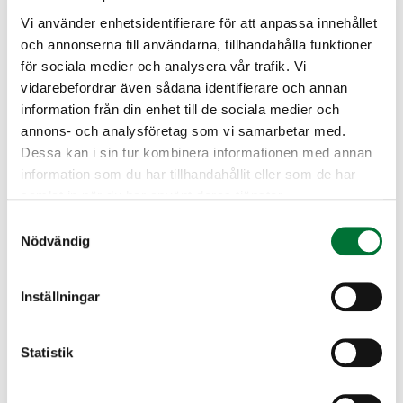
häcka närmare bebyggelse. Vintertid kan
Vi använder enhetsidentifierare för att anpassa innehållet
korpar ses i flockar med tiotals individer
och annonserna till användarna, tillhandahålla funktioner
Ursprungligen en ödemarksart, men
kring soptippar, eftersom de ofta förlitar sig
för sociala medier och analysera vår trafik. Vi
anpassat sig att numera utnyttja den miljö
på den föda som dessa erbjuder. I
vidarebefordrar även sådana identifierare och annan
människan bearbetat och söker föda bl.a.
allmänhet ses korpen dock antingen ensam.
information från din enhet till de sociala medier och
på avfallsplatser. Rövar fågelbon och tar
annons- och analysföretag som vi samarbetar med.
fågel- och däggdjursungar.
Visa mer information
Dessa kan i sin tur kombinera informationen med annan
information som du har tillhandahållit eller som de har
samlat in när du har använt deras tjänster.
Samtyckesval
Fortplantning
Nödvändig
Inställningar
Häckningsområdet är stort och mellan
paren ligger flera kilometer. Boet finns i ett
Statistik
träd, på en klippbrant eller klipphylla, ett
triangelmätningstorn eller ett sjömärke.