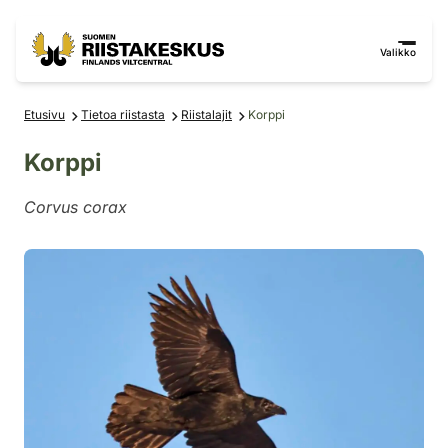
Siirry sisältöön
Siirry sivustokarttaan
Valikko
Etusivu
Tietoa riistasta
Riistalajit
Korppi
Korppi
Corvus corax