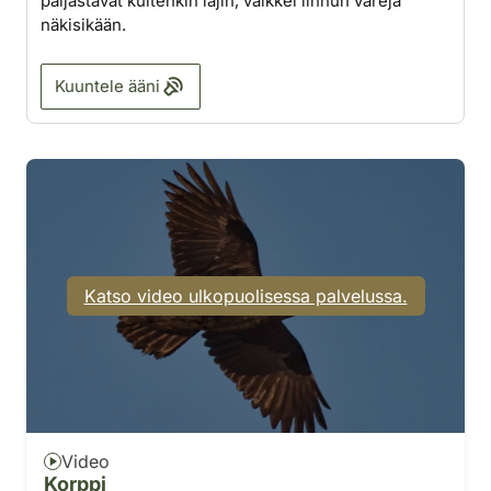
paljastavat kuitenkin lajin, vaikkei linnun värejä
näkisikään.
Kuuntele ääni
Katso video ulkopuolisessa palvelussa.
Video
Korppi