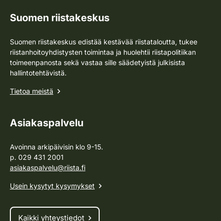
Suomen riistakeskus
Suomen riistakeskus edistää kestävää riistataloutta, tukee
riistanhoitoyhdistysten toimintaa ja huolehtii riistapolitiikan
toimeenpanosta sekä vastaa sille säädetyistä julkisista
hallintotehtävistä.
Tietoa meistä
Asiakaspalvelu
Avoinna arkipäivisin klo 9-15.
p. 029 431 2001
asiakaspalvelu@riista.fi
Usein kysytyt kysymykset
Kaikki yhteystiedot