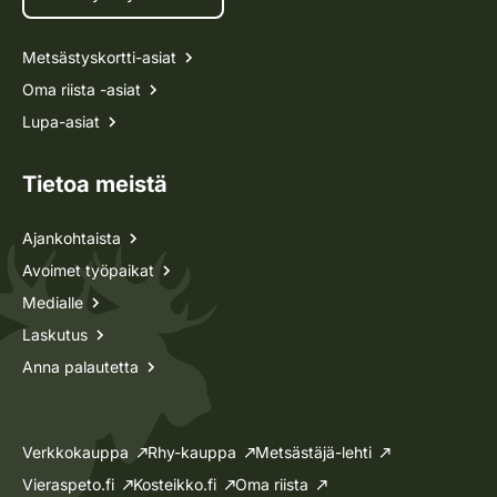
Metsästyskortti-asiat
Oma riista -asiat
Lupa-asiat
Tietoa meistä
Ajankohtaista
Avoimet työpaikat
Medialle
Laskutus
Anna palautetta
Verkkokauppa
Rhy-kauppa
Metsästäjä-lehti
Vieraspeto.fi
Kosteikko.fi
Oma riista