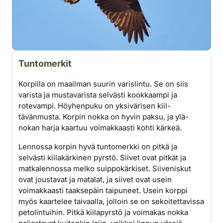
Tuntomerkit
Korpilla on maailman suurin varislintu. Se on siis
varista ja mustavarista selvästi kookkaampi ja
rotevampi. Höyhenpuku on yksivärisen kiil­
tävänmusta. Korpin nokka on hyvin paksu, ja ylä­
nokan harja kaartuu voimakkaasti kohti kärkeä.
Lennossa korpin hyvä tuntomerkki on pitkä ja
selvästi kiilakärkinen pyrstö. Siivet ovat pitkät ja
matkalennossa melko suippokärkiset. Siiveniskut
ovat joustavat ja matalat, ja siivet ovat usein
voimakkaasti taaksepäin taipuneet. Usein korppi
myös kaartelee taivaalla, jolloin se on sekoitettavissa
petolintuihin. Pitkä kiilapyrstö ja voimakas nokka