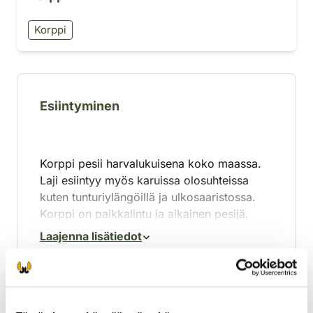
Korppi
Esiintyminen
Korppi pesii harvalukuisena koko maassa.
Laji esiintyy myös karuissa olosuhteissa
kuten tunturiylängöillä ja ulkosaaristossa.
Korppi on paikkalintu ja aikainen pesijä.
Yleensä arka ja varovainen; korppia
Laajenna lisätiedot
pidetään linnuista älykkäimpänä.
Perinteisesti korppi on arka erämaalintu,
mutta nykyisin, kannan runsastumisen
myötä, se on alkanut pesiä myös
Ravinto