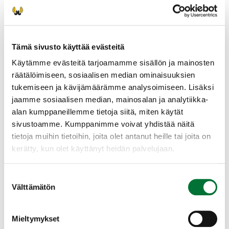
Tämä sivusto käyttää evästeitä
Käytämme evästeitä tarjoamamme sisällön ja mainosten
räätälöimiseen, sosiaalisen median ominaisuuksien
tukemiseen ja kävijämäärämme analysoimiseen. Lisäksi
jaamme sosiaalisen median, mainosalan ja analytiikka-
alan kumppaneillemme tietoja siitä, miten käytät
sivustoamme. Kumppanimme voivat yhdistää näitä
tietoja muihin tietoihin, joita olet antanut heille tai joita on
kerätty, kun olet käyttänyt heidän palvelujaan.
Metsästys- ja pyyntiajat
Suostumuksen
Välttämätön
valinta
Metsästysvuosi 2026-2027 alkoi 1. elokuuta.
Mieltymykset