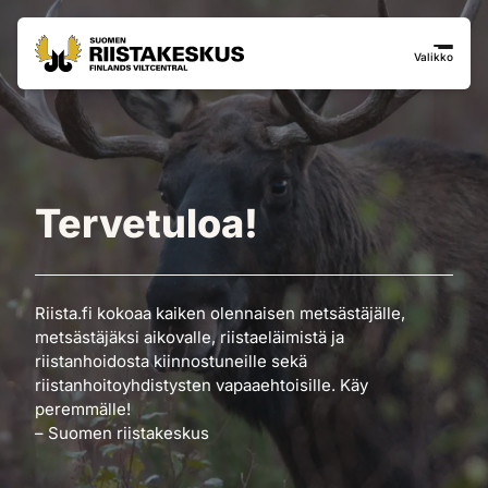
Siirry sisältöön
Siirry sivustokarttaan
Valikko
Tervetuloa!
Riista.fi kokoaa kaiken olennaisen metsästäjälle,
metsästäjäksi aikovalle, riistaeläimistä ja
riistanhoidosta kiinnostuneille sekä
riistanhoitoyhdistysten vapaaehtoisille. Käy
peremmälle!
– Suomen riistakeskus