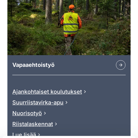
Vapaaehtoistyö
Ajankohtaiset koulutukset
Suurriistavirka-apu
Nuorisotyö
Riistalaskennat
Lue lisää