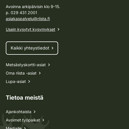
Avoinna arkipäivisin klo 9-15.
p. 029 431 2001
asiakaspalvelu@riista.fi
Usein kysytyt kysymykset
Kaikki yhteystiedot
Metsästyskortti-asiat
Oma riista -asiat
Lupa-asiat
Tietoa meistä
Ajankohtaista
Avoimet työpaikat
Medialle