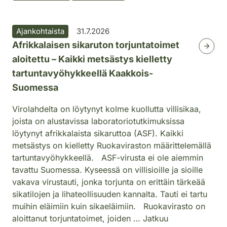
Ajankohtaista
31.7.2026
Afrikkalaisen sikaruton torjuntatoimet
aloitettu – Kaikki metsästys kielletty
tartuntavyöhykkeellä Kaakkois-
Suomessa
Virolahdelta on löytynyt kolme kuollutta villisikaa,
joista on alustavissa laboratoriotutkimuksissa
löytynyt afrikkalaista sikaruttoa (ASF). Kaikki
metsästys on kielletty Ruokaviraston määrittelemällä
tartuntavyöhykkeellä. ASF-virusta ei ole aiemmin
tavattu Suomessa. Kyseessä on villisioille ja sioille
vakava virustauti, jonka torjunta on erittäin tärkeää
sikatilojen ja lihateollisuuden kannalta. Tauti ei tartu
muihin eläimiin kuin sikaeläimiin. Ruokavirasto on
aloittanut torjuntatoimet, joiden … Jatkuu