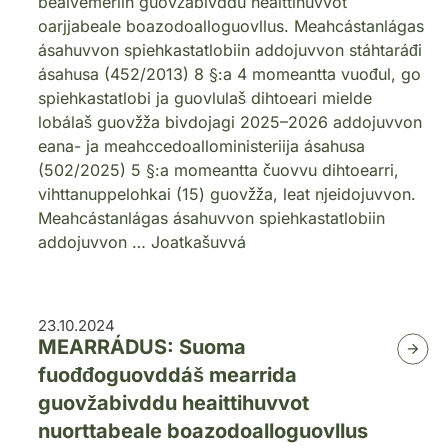
beaivemeriin guovžabivddu heaittihuvvot
oarjjabeale boazodoalloguovllus. Meahcástanlágas
ásahuvvon spiehkastatlobiin addojuvvon stáhtaráđi
ásahusa (452/2013) 8 §:a 4 momeantta vuođul, go
spiehkastatlobi ja guovlulaš dihtoeari mielde
lobálaš guovžža bivdojagi 2025–2026 addojuvvon
eana- ja meahccedoalloministeriija ásahusa
(502/2025) 5 §:a momeantta čuovvu dihtoearri,
vihttanuppelohkai (15) guovžža, leat njeidojuvvon.
Meahcástanlágas ásahuvvon spiehkastatlobiin
addojuvvon … Joatkašuvvá
23.10.2024
MEARRÁDUS: Suoma
fuođđoguovddáš mearrida
guovžabivddu heaittihuvvot
nuorttabeale boazodoalloguovllus