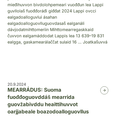
mieđihuvvon bivdolohpemeari vuođđun lea Lappi
guvllolaš fuođđoráđi giđđat 2024 Lappi ovcci
ealgadoalloguvlui ásahan
ealgadoalloguovlluguovdasaš ealganáli
dávjodatmihttomeriin Mihttomearregaskkaid
čuvvon ealgamáddodat Lappis lea 13 639–19 831
ealgga, gaskamearálaččat sulaid 16 … Joatkašuvvá
20.9.2024
MEARRÁDUS: Suoma
fuođđoguovddáš mearrida
guovžabivddu heaittihuvvot
oarjjabeale boazodoalloguovllus