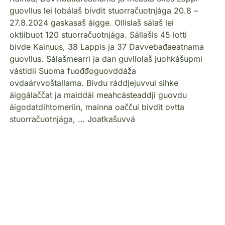
guovllus lei lobálaš bivdit stuorračuotnjága 20.8 –
27.8.2024 gaskasaš áigge. Ollislaš sálaš lei
oktiibuot 120 stuorračuotnjága. Sállašis 45 lotti
bivde Kainuus, 38 Lappis ja 37 Davvebađaeatnama
guovllus. Sálašmearri ja dan guvllolaš juohkášupmi
vástidii Suoma fuođđoguovddáža
ovdaárvvoštallama. Bivdu ráddjejuvvui sihke
áiggálaččat ja maiddái meahcásteaddji guovdu
áigodatdihtomeriin, mainna oaččui bivdit ovtta
stuorračuotnjága, … Joatkašuvvá