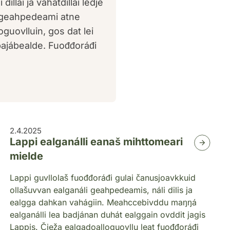
illái ja vahátdillái ledje
 geahpedeami atne
guovlluin, gos dat lei
ajábealde. Fuođđoráđi
2.4.2025
Lappi ealganálli eanaš mihttomeari
mielde
Lappi guvllolaš fuođđoráđi gulai čanusjoavkkuid
ollašuvvan ealganáli geahpedeamis, náli dilis ja
ealgga dahkan vahágiin. Meahccebivddu maŋŋá
ealganálli lea badjánan duhát ealggain ovddit jagis
Lappis. Čieža ealgadoalloguovllu leat fuođđoráđi