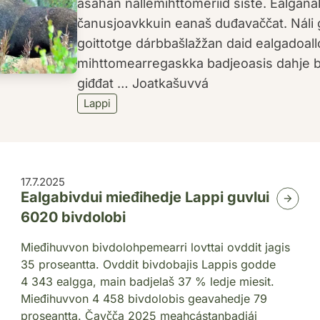
ásahan nállemihttomeriid siste. Ealganáli d
čanusjoavkkuin eanaš duđavaččat. Náli
goittotge dárbbašlažžan daid ealgadoallo
mihttomearregaskka badjeoasis dahje b
giđđat … Joatkašuvvá
Lappi
17.7.2025
Ealgabivdui mieđihedje Lappi guvlui
6020 bivdolobi
Mieđihuvvon bivdolohpemearri lovttai ovddit jagis
35 proseantta. Ovddit bivdobajis Lappis godde
4 343 ealgga, main badjelaš 37 % ledje miesit.
Mieđihuvvon 4 458 bivdolobis geavahedje 79
proseantta. Čavčča 2025 meahcástanbadjái