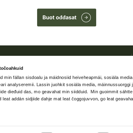
Buot ođđasat
htočoahkuid
Áššehasbálvalus ja rávven
d min fállan sisdoalu ja máidnosiid heiveheapmái, sosiála media
eari analyseremii. Lassin juohkit sosiála media, máinnussuorggi 
Árgan dmu 9‒15.
de dieđuid das, mo geavahat min siidduid. Min guoimmit sáhtte l
tel. 029 431 2001
d leat addán sidjiide dahje mat leat čoggojuvvon, go leat geavaha
š-poasta
asiakaspalvelu@riista.fi