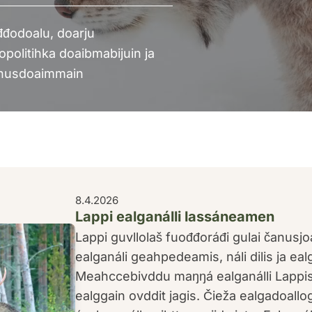
đodoalu, doarju
politihka doaibmabijuin ja
ahusdoaimmain
8.4.2026
Lappi ealganálli lassáneamen
Lappi guvllolaš fuođđoráđi gulai čanusj
ealganáli geahpedeamis, náli dilis ja ea
Meahccebivddu maŋŋá ealganálli Lappis
ealggain ovddit jagis. Čieža ealgadoallo