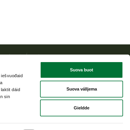
Suova buot
 iešvuođaid
ja
Suova válljema
aktit dáid
n sin
Gieldde