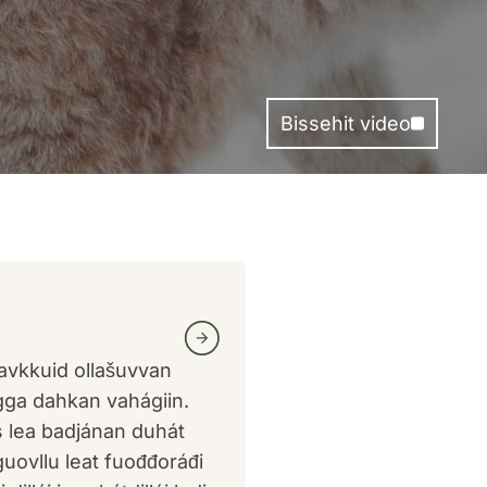
Bissehit video
oavkkuid ollašuvvan
lgga dahkan vahágiin.
 lea badjánan duhát
guovllu leat fuođđoráđi