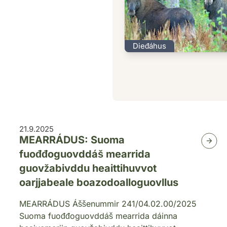
Dieđáhus
21.9.2025
MEARRÁDUS: Suoma
fuođđoguovddáš mearrida
guovžabivddu heaittihuvvot
oarjjabeale boazodoalloguovllus
MEARRÁDUS Áššenummir 241/04.02.00/2025
Suoma fuođđoguovddáš mearrida dáinna