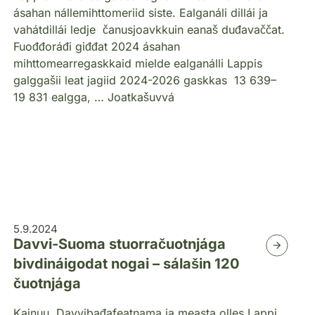
ásahan nállemihttomeriid siste. Ealganáli dillái ja
vahátdillái ledje čanusjoavkkuin eanaš duđavaččat.
Fuođđoráđi giđđat 2024 ásahan
mihttomearregaskkaid mielde ealganálli Lappis
galggašii leat jagiid 2024-2026 gaskkas 13 639–
19 831 ealgga, … Joatkašuvvá
5.9.2024
Davvi-Suoma stuorračuotnjága
bivdináigodat nogai – sálašin 120
čuotnjága
Kainuu, Davvibađafeatnama ja measta olles Lappi