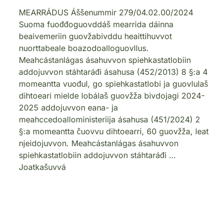
MEARRÁDUS Áššenummir 279/04.02.00/2024
Suoma fuođđoguovddáš mearrida dáinna
beaivemeriin guovžabivddu heaittihuvvot
nuorttabeale boazodoalloguovllus.
Meahcástanlágas ásahuvvon spiehkastatlobiin
addojuvvon stáhtaráđi ásahusa (452/2013) 8 §:a 4
momeantta vuođul, go spiehkastatlobi ja guovlulaš
dihtoeari mielde lobálaš guovžža bivdojagi 2024-
2025 addojuvvon eana- ja
meahccedoalloministeriija ásahusa (451/2024) 2
§:a momeantta čuovvu dihtoearri, 60 guovžža, leat
njeidojuvvon. Meahcástanlágas ásahuvvon
spiehkastatlobiin addojuvvon stáhtaráđi …
Joatkašuvvá