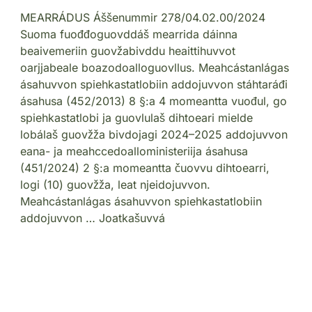
MEARRÁDUS Áššenummir 278/04.02.00/2024
Suoma fuođđoguovddáš mearrida dáinna
beaivemeriin guovžabivddu heaittihuvvot
oarjjabeale boazodoalloguovllus. Meahcástanlágas
ásahuvvon spiehkastatlobiin addojuvvon stáhtaráđi
ásahusa (452/2013) 8 §:a 4 momeantta vuođul, go
spiehkastatlobi ja guovlulaš dihtoeari mielde
lobálaš guovžža bivdojagi 2024–2025 addojuvvon
eana- ja meahccedoalloministeriija ásahusa
(451/2024) 2 §:a momeantta čuovvu dihtoearri,
logi (10) guovžža, leat njeidojuvvon.
Meahcástanlágas ásahuvvon spiehkastatlobiin
addojuvvon … Joatkašuvvá