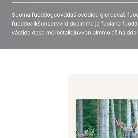
Suoma fuođđoguovddáš ovddida gierdavaš fuođ
fuođđodikšunservviid doaimma ja fuolaha fuođđo
vástida dasa meroštallojuvvon almmolaš háldd