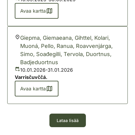
Avaa kartta
Giepma, Giemaeana, Gihttel, Kolari,
Muoná, Pello, Ranua, Roavvenjárga,
Simo, Soađegilli, Tervola, Duortnus,
Badjeduortnus
10.01.2026-31.01.2026
Varrisčuvččá.
Avaa kartta
Lataa lisää