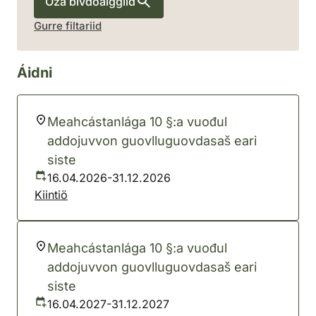
Oza bivdoáiggiid
Gurre filtariid
Áidni
Meahcástanlága 10 §:a vuođul
addojuvvon guovlluguovdasaš eari
siste
16.04.2026-31.12.2026
Kiintiö
Meahcástanlága 10 §:a vuođul
addojuvvon guovlluguovdasaš eari
siste
16.04.2027-31.12.2027