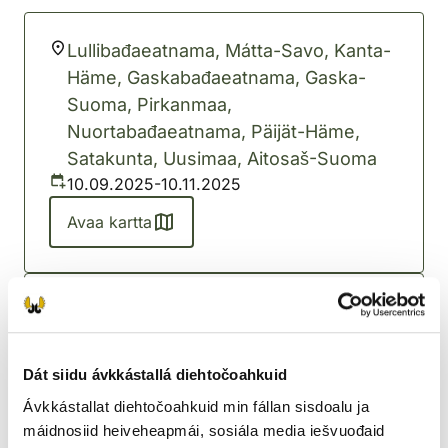
Lullibađaeatnama, Mátta-Savo, Kanta-
Häme, Gaskabađaeatnama, Gaska-
Suoma, Pirkanmaa,
Nuortabađaeatnama, Päijät-Häme,
Satakunta, Uusimaa, Aitosaš-Suoma
10.09.2025-10.11.2025
Avaa kartta
Mátta-Gárjila, Kainuu, Lappi, Davvi-
Gárjila, Davvebađaeatnama, Davvi-
Savo
Dát siidu ávkkástallá diehtočoahkuid
10.09.2025-10.10.2025
Ávkkástallat diehtočoahkuid min fállan sisdoalu ja
Avaa kartta
máidnosiid heiveheapmái, sosiála media iešvuođaid