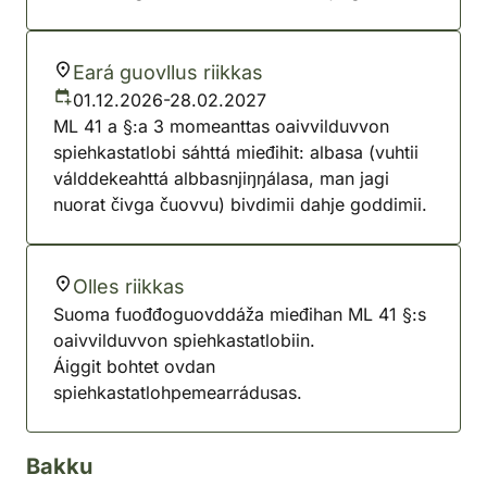
Eará guovllus riikkas
01.12.2026-28.02.2027
ML 41 a §:a 3 momeanttas oaivvilduvvon
spiehkastatlobi sáhttá mieđihit: albasa (vuhtii
válddekeahttá albbasnjiŋŋálasa, man jagi
nuorat čivga čuovvu) bivdimii dahje goddimii.
Olles riikkas
Suoma fuođđoguovddáža mieđihan ML 41 §:s
oaivvilduvvon spiehkastatlobiin.
Áiggit bohtet ovdan
spiehkastatlohpemearrádusas.
Bakku