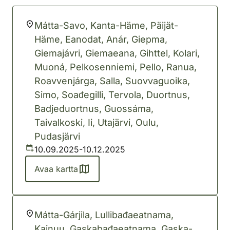
Mátta-Savo, Kanta-Häme, Päijät-
Häme, Eanodat, Anár, Giepma,
Giemajávri, Giemaeana, Gihttel, Kolari,
Muoná, Pelkosenniemi, Pello, Ranua,
Roavvenjárga, Salla, Suovvaguoika,
Simo, Soađegilli, Tervola, Duortnus,
Badjeduortnus, Guossáma,
Taivalkoski, Ii, Utajärvi, Oulu,
Pudasjärvi
10.09.2025-10.12.2025
Avaa kartta
Mátta-Gárjila, Lullibađaeatnama,
Kainuu, Gaskabađaeatnama, Gaska-