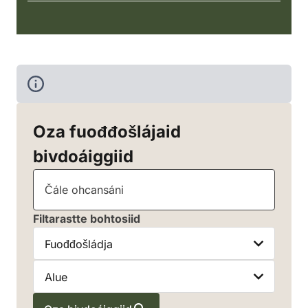
Oza fuođđošlájaid
bivdoáiggiid
Čále ohcansáni
Filtarastte bohtosiid
Fuođđošládja
Alue