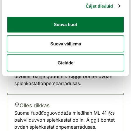
Čájet dieđuid
Olles riikkas
01.08.2026-31.03.2027
Suova buot
Čeavrris
Suova válljema
Olles riikkas
ML 41 a §:a 3 momeanttas oaivvilduvvon
Gieldde
spiehkastatlohpi sáhttá mieđihuvvot: čeavrá
bivdimii dahje goddimii. Áiggit bohtet ovdan
spiehkastatlohpemearrádusas.
Olles riikkas
Suoma fuođđoguovddáža mieđihan ML 41 §:s
oaivvilduvvon spiehkastatlobiin. Áiggit bohtet
ovdan spiehkastatlohpemearrádusas.