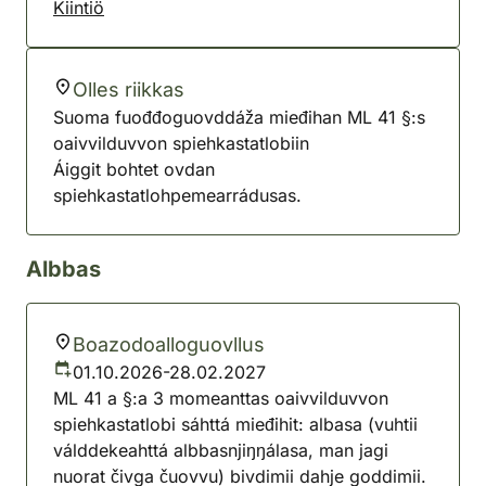
Kiintiö
Olles riikkas
Suoma fuođđoguovddáža mieđihan ML 41 §:s
oaivvilduvvon spiehkastatlobiin
Áiggit bohtet ovdan
spiehkastatlohpemearrádusas.
Albbas
Boazodoalloguovllus
01.10.2026-28.02.2027
ML 41 a §:a 3 momeanttas oaivvilduvvon
spiehkastatlobi sáhttá mieđihit: albasa (vuhtii
válddekeahttá albbasnjiŋŋálasa, man jagi
nuorat čivga čuovvu) bivdimii dahje goddimii.