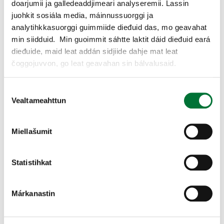
doarjumii ja galledeaddjimeari analyseremii. Lassin
juohkit sosiála media, máinnussuorggi ja
analytihkkasuorggi guimmiide dieđuid das, mo geavahat
Kymenlaakso
min siidduid. Min guoimmit sáhtte laktit dáid dieđuid eará
RÁFÁIDAHTTIN.
dieđuide, maid leat addán sidjiide dahje mat leat
čoggojuvvon, go leat geavahan sin bálvalusaid.
Avaa kartta
Consent
Vealtameahttun
Selection
Bisámroahttu
Miellašumit
Olles riikkas
01.08.2026-31.07.2027
Statistihkat
Vahátlaš vieraslágus.
Márkanastin
Buoidda