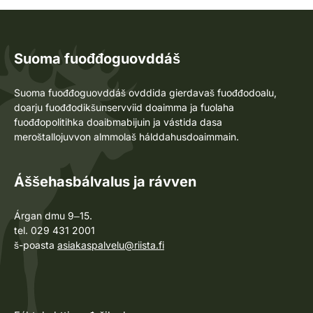
Suoma fuođđoguovddáš
Suoma fuođđoguovddáš ovddida gierdavaš fuođđodoalu,
doarju fuođđodikšunservviid doaimma ja fuolaha
fuođđopolitihka doaibmabijuin ja vástida dasa
meroštallojuvvon almmolaš hálddahusdoaimmain.
Áššehasbálvalus ja rávven
Árgan dmu 9‒15.
tel. 029 431 2001
š-poasta
asiakaspalvelu@riista.fi