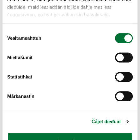
Dál go miesselobit leat eanet go leat hárjánan,
dieđuide, maid leat addán sidjiide dahje mat leat
mihttomearrámet lea, ahte dat maiddái ávkkástallojit.
Máŋggat sáhttet jurddašit, ahte misiid lobiid galgá
čoggojuvvon, go leat geavahan sin bálvalusaid.
seastit, vai boahttevaš jagiide leat ealggat. Ealga lea
goittotge guhkesagat ealli, iige mieđihuvvon
Consent
miesselobiin leat riska das, ahte muhtun ahkeluohkká
Vealtameahttun
Selection
báhččojuvvošii oalát eret. Baicce nuppe gežiid, doarvái
stuorra miessesállaša lea máŋggain guovlluin váttis
oažžut ja miesit leat báhcán dálvádit eanet go leat
Miellašumit
háhpohallan, nappo vuollel 30 proseantta. Go bivdit
ealgamáddodaga buvttadeami eatge buvttadeaddji
rávesmáddodaga, beassat dássidit ealgamáddodaga
Statistihkat
ovdáneapmái ja garvit stuorra
máddodatmolsašuddamiid”, muitala Suoma
fuođđoguovddáš Lappi fuođđoplánejeaddji Eerojuhani
Márkanastin
Laine.
Ealggaid dagahan johtalus- ja vuovdevahágiid mearri Lappis
lea bisson govttolažžan. Ovddit golmma jagi áigge Lappis
Čájet dieđuid
leat jahkásaččat leamašan sulaid 90 ealgabártti ja ealggaid
dagahan vuovdevahágiid leat buhtten sulaid 50 000 euro
ovddas jagis. Álgojagi ealgabárttiid mearri 26 bártti lea