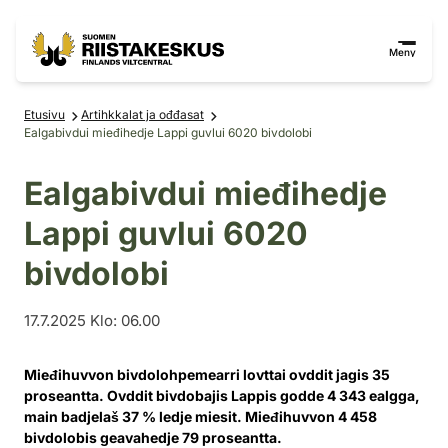
Siirry sisältöön
Siirry sivustokarttaan
Meny
Etusivu
Artihkkalat ja ođđasat
Ealgabivdui mieđihedje Lappi guvlui 6020 bivdolobi
Ealgabivdui mieđihedje
Lappi guvlui 6020
bivdolobi
17.7.2025 Klo: 06.00
Mieđihuvvon bivdolohpemearri lovttai ovddit jagis 35
proseantta. Ovddit bivdobajis Lappis godde
4 343
ealgga,
main badjelaš 37 % ledje miesit. Mieđihuvvon
4 458
bivdolobis geavahedje 79 proseantta.