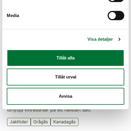
Media
Pressmeddelande
Visa detaljer
7.8.2026
Åkerjakt på grågås och kanadagås inleds i
Tillåt alla
augusti – målet är att förebygga skador på
odlingar
Tillåt urval
Jakten på grågås och kanadagås inleds på åkrar
måndagen den 10 augusti. Syftet med den
tidigarelagda åkerjakten är att minska de
Avvisa
odlingsskador som gåsflockar orsakar och samtidigt
utnyttja viltresurser på ett hållbart sätt.
Jakttider
Grågås
Kanadagås