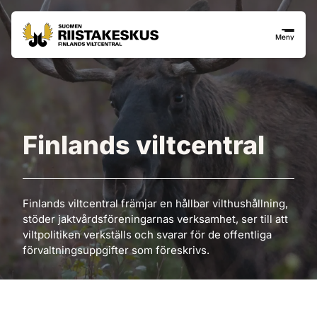
Hoppa till innehåll
Gå till webbplatskartan
Meny
Finlands viltcentral
Finlands viltcentral främjar en hållbar vilthushållning,
stöder jaktvårdsföreningarnas verksamhet, ser till att
viltpolitiken verkställs och svarar för de offentliga
förvaltningsuppgifter som föreskrivs.