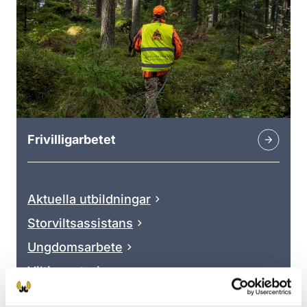
Frivilligarbetet
Aktuella utbildningar
Storviltsassistans
Ungdomsarbete
Viltinventeringar
Läs mer