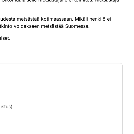
keudesta metsästää kotimaassaan. Mikäli henkilö ei
tutkinto voidakseen metsästää Suomessa.
aiset.
istus)