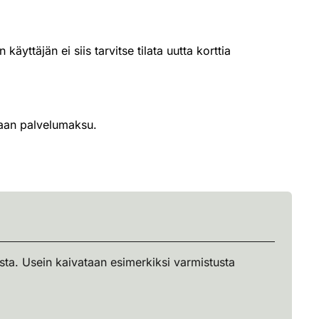
kkokirjauskuitti ei kelpaa tositteeksi maksusta.
käyttäjän ei siis tarvitse tilata uutta korttia
etaan palvelumaksu.
sta. Usein kaivataan esimerkiksi varmistusta