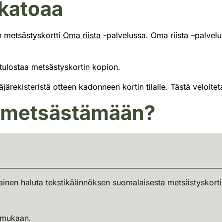
 katoaa
ilisiirtolomakkeeseen tositteeksi maksun suorittamisesta. Enna
sästyskortti.
n metsästyskortti
Oma riista
-palvelussa. Oma riista –palvelun 
a tulostaa metsästyskortin kopion.
täjärekisteristä otteen kadonneen kortin tilalle. Tästä veloit
e metsästämään?
ainen haluta tekstikäännöksen suomalaisesta metsästyskorti
e mukaan.