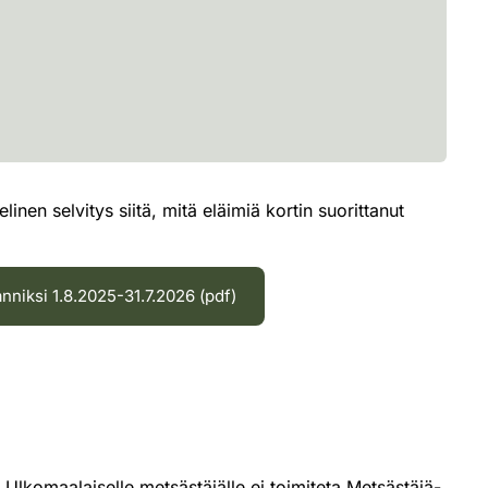
nen selvitys siitä, mitä eläimiä kortin suorittanut
nniksi 1.8.2025-31.7.2026 (pdf)
 Ulkomaalaiselle metsästäjälle ei toimiteta Metsästäjä-