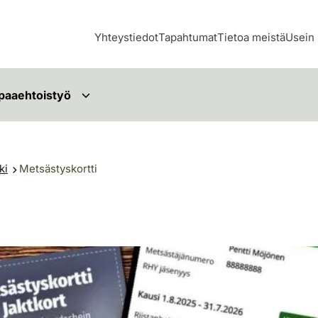
Yhteystiedot
Tapahtumat
Tietoa meistä
Usein 
paaehtoistyö
ki
Metsästyskortti