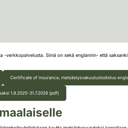
-verkkopalvelusta. Siinä on sekä englannin- että saksankieli
Certificate of insurance, metsästysvakuutustodistus engla
ksi 1.8.2025-31.7.2026 (pdf)
omaalaiselle
riistanhoitoyhdistyksen kautta metsästysvuodeksi kerrallaan.