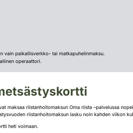
än vain paikallisverkko- tai matkapuhelinmaksu.
llinen operaattori.
metsästyskortti
ivat maksaa riistanhoitomaksun Oma riista –palvelussa nope
ästysvuoden riistanhoitomaksun lasku noin kahden viikon ku
rtti heti voimaan.