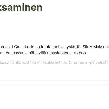
aksaminen
aa auki Omat tiedot ja kohta metsästyskortti. Siirry Maksuun
eti voimassa ja nähtävillä maastosovelluksessa.
ydessä sähköpostitse
maksut@riista.fi
. Oma riista -palvelusta 