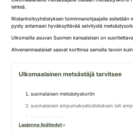
lehteä.
Riistanhoitoyhdistyksen toiminnanohjaajalle esitetään m
pysty antamaan hyväksyttävää selvitystä metsästysoi
Ulkomailla asuvan Suomen kansalaisen on suoritettava
Ahvenanmaalaiset saavat korttinsa samalla tavoin kui
Ulkomaalainen metsästäjä tarvitsee
suomalaisen metsästyskortin
suomalaisen ampumakoetodistuksen (eli ampu
metsästysluvan
Laajenna lisätiedot
luvan tuoda aseen tai koiran maahan.