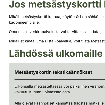
Jos metsästyskortti
Maksukuitti tai kopio tiliotteesta on liitettävä t
Tilisiirtolomake ja maksukuitti yhdessä ovat met
Mikäli metsästyskortti katoaa, käytössäsi on sähköine
kadonneen tilalle.
Oma riista -verkkopalvelusta voi tarvittaessa ladata j
Mikäli et käytä Oma riista –palvelua, voit tilata Metsäs
Lähdössä ulkomaill
Metsästyskortin tekstikäännökset
Ulkomailla metsästettäessä voi paikallinen viranom
vakuutusturvan voimassaolosta
Alla olevat käännökset kannattaa tulostaa matkall