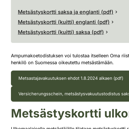
Metsästyskortti saksa ja englanti (pdf)
Metsästyskortti (kuitti) englanti (pdf)
Metsästyskortti (kuitti) saksa (pdf)
Ampumakoetodistuksen voi tulostaa itselleen Oma riista 
henkilö on Suomessa oikeutettu metsästämään.
Metsastajavakuutuksen ehdot 1.8.2024 alkaen (pdf)
Versicherungsschein, metsästysvakuutustodistus saksa
Metsästyskortti ulk
Ulkomaalaiselle metsästäjälle tilataan metsästyskortti 