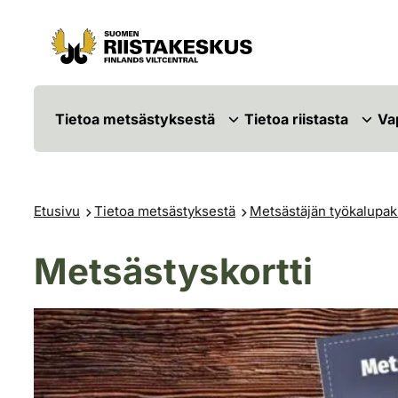
Siirry sisältöön
Siirry sivustokarttaan
Tietoa metsästyksestä
Tietoa riistasta
Va
Etusivu
Tietoa metsästyksestä
Metsästäjän työkalupak
Metsästyskortti