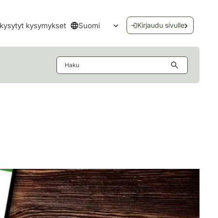
Suomi
kysytyt kysymykset
Kirjaudu sivulle
Avaa kielivalikko
Haku