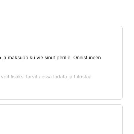
 ja maksupolku vie sinut perille. Onnistuneen
voit lisäksi tarvittaessa ladata ja tulostaa