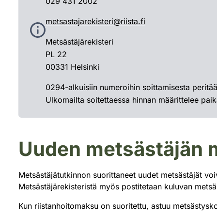
029 431 2002
metsastajarekisteri@riista.fi
Metsästäjärekisteri
PL 22
00331 Helsinki
0294-alkuisiin numeroihin soittamisesta peritä
Ulkomailta soitettaessa hinnan määrittelee paika
Uuden metsästäjän 
Metsästäjätutkinnon suorittaneet uudet metsästäjät vo
Metsästäjärekisteristä myös postitetaan kuluvan mets
Kun riistanhoitomaksu on suoritettu, astuu metsästysko