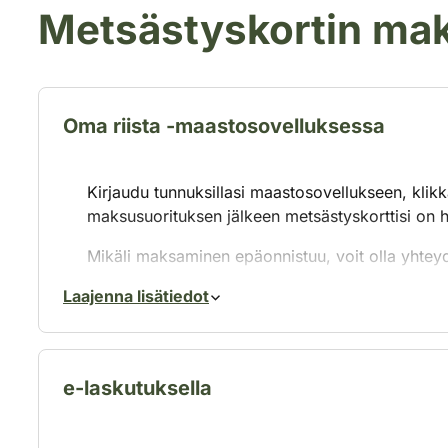
Metsästyskortin m
Oma riista -maastosovelluksessa
Kirjaudu tunnuksillasi maastosovellukseen, klikk
maksusuorituksen jälkeen metsästyskorttisi on h
Mikäli maksaminen epäonnistuu, voit olla yhte
metsästyskortin kopion.
Laajenna lisätiedot
e-laskutuksella