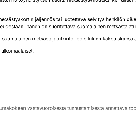
etsästyskortin jäljennös tai luotettava selvitys henkilön oi
keudestaan, hänen on suoritettava suomalainen metsästäjä
 suomalainen metsästäjätutkinto, pois lukien kaksoiskansal
n ulkomaalaiset.
makokeen vastavuoroisesta tunnustamisesta annettava tod