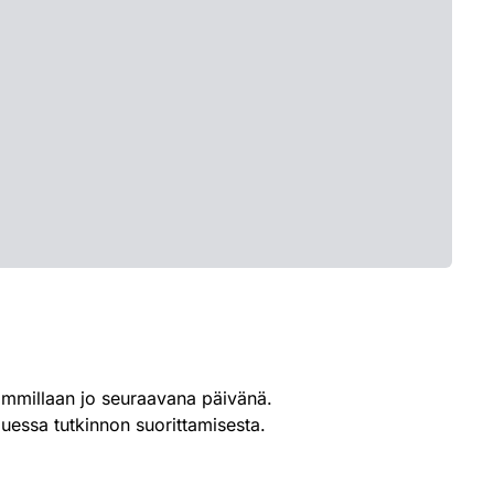
immillaan jo seuraavana päivänä.
luessa tutkinnon suorittamisesta.