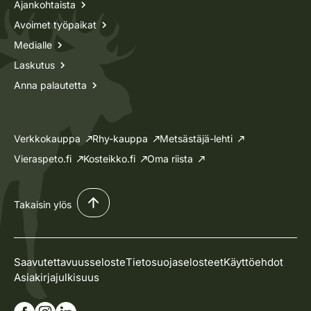
Ajankohtaista
Avoimet työpaikat
Medialle
Laskutus
Anna palautetta
Verkkokauppa
Rhy-kauppa
Metsästäjä-lehti
Vieraspeto.fi
Kosteikko.fi
Oma riista
Takaisin ylös
Saavutettavuusseloste
Tietosuojaselosteet
Käyttöehdot
Asiakirjajulkisuus