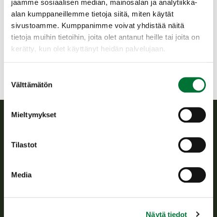
jaamme sosiaalisen median, mainosalan ja analytiikka-
alan kumppaneillemme tietoja siitä, miten käytät
Saalisnäytteet ja -kuvakeräykset
sivustoamme. Kumppanimme voivat yhdistää näitä
tietoja muihin tietoihin, joita olet antanut heille tai joita on
Katso myös
kerätty, kun olet käyttänyt heidän palvelujaan.
Suostumuksen
Saaliin käsittely
Välttämätön
valinta
Mieltymykset
Suomen riistakeskus
Tilastot
Suomen riistakeskus edistää kestävää riistataloutta, tukee
riistanhoitoyhdistysten toimintaa ja huolehtii riistapolitiikan
Media
toimeenpanosta sekä vastaa sille säädetyistä julkisista
hallintotehtävistä.
Tietoa meistä
Näytä tiedot