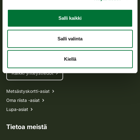
Asiakaspalvelu
Salli kaikki
Avoinna arkipäivisin klo 9-15.
p. 029 431 2001
Salli valinta
asiakaspalvelu@riista.fi
Usein kysytyt kysymykset
Kiellä
Kaikki yhteystiedot
Metsästyskortti-asiat
Oma riista -asiat
Lupa-asiat
Tietoa meistä