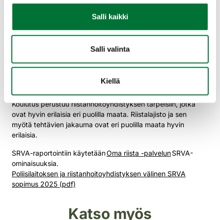
SRVA-tehtävien hoito vaatii monipuolista osaamista.
Salli kaikki
Riistanhoitoyhdistysten SRVA-toimintaa tukee Suomen
riistakeskuksen rhy-tukiprosessi. Sidosryhmäyhteistyössä
toiminnan kehittämiseen osallistuvat sisäministeriön
Salli valinta
poliisiosasto, Suomen Metsästäjäliitto, Suomen Kennelliitto ja
Suomen Metsästysjäljestäjät ry.
Kiellä
Paikallinen riistanhoitoyhdistys kouluttaa SRVA-toimijoitaan
Suomen riistakeskuksen tuottamalla koulutusmateriaalilla.
Koulutus perustuu riistanhoitoyhdistyksen tarpeisiin, jotka
ovat hyvin erilaisia eri puolilla maata. Riistalajisto ja sen
myötä tehtävien jakauma ovat eri puolilla maata hyvin
erilaisia.
SRVA-raportointiin käytetään
Oma riista -palvelun
SRVA-
ominaisuuksia.
Poliisilaitoksen ja riistanhoitoyhdistyksen välinen SRVA
sopimus 2025 (pdf)
Katso myös