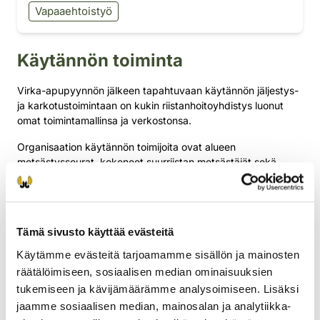
Vapaaehtoistyö
Käytännön toiminta
Virka-apupyynnön jälkeen tapahtuvaan käytännön jäljestys-
ja karkotustoimintaan on kukin riistanhoitoyhdistys luonut
omat toimintamallinsa ja verkostonsa.
Organisaation käytännön toimijoita ovat alueen
metsästysseurat, kokeneet suurriistan metsästäjät sekä
koulutetut koiranohjaajat ja koirat. Tehtävässä toimivilla
henkilöillä tulee olla riistanhoitomaksu maksettuna, jotta he ja
heidän koiransa ovat metsästäjävakuutuksen piirissä.
Tämä sivusto käyttää evästeitä
SRVA-toiminnassa ei ole kyse metsästysoikeuteen sidotusta
metsästyksestä vaan eläinsuojelu- ja turvallisuussyistä
Käytämme evästeitä tarjoamamme sisällön ja mainosten
poliisin valtuuttamana suoritettavasta tehtävästä, joka
räätälöimiseen, sosiaalisen median ominaisuuksien
voidaan suorittaa metsästysoikeudesta riippumatta.
tukemiseen ja kävijämäärämme analysoimiseen. Lisäksi
Suurpeto- ja villisikatehtävät
jaamme sosiaalisen median, mainosalan ja analytiikka-