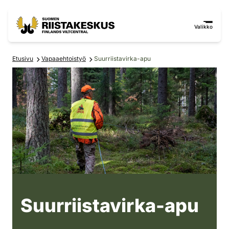
Siirry sisältöön
Siirry sivustokarttaan
Valikko
Etusivu
Vapaaehtoistyö
Suurriistavirka-apu
huomioliiveihin pukeutunut
Suurriistavirka-apu