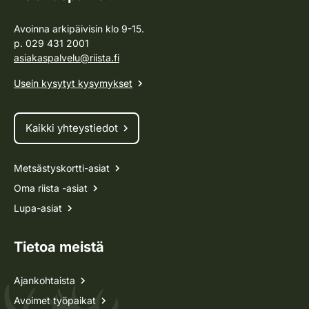
Avoinna arkipäivisin klo 9-15.
p. 029 431 2001
asiakaspalvelu@riista.fi
Usein kysytyt kysymykset
Kaikki yhteystiedot
Metsästyskortti-asiat
Oma riista -asiat
Lupa-asiat
Tietoa meistä
Ajankohtaista
Avoimet työpaikat