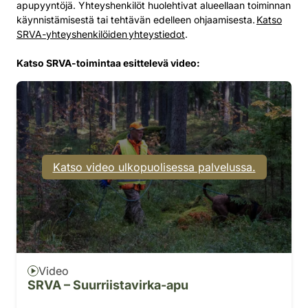
apupyyntöjä. Yhteyshenkilöt huolehtivat alueellaan toiminnan
käynnistämisestä tai tehtävän edelleen ohjaamisesta.
Katso
SRVA-yhteyshenkilöiden yhteystiedot
.
Katso SRVA-toimintaa esittelevä video:
Katso video ulkopuolisessa palvelussa.
Video
SRVA – Suurriistavirka-apu