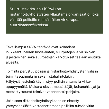
Suurriistavirka-apu (SRVA) on
riistanhoitoyhdistysten ylläpitämä organisaatio, joka
välittää poliisille metsästäjien virka-apua
suurriistakonflikteissa.
Tavallisimpia SRVA-tehtäviä ovat kolareissa
loukkaantuneiden hirvieläinten, suurpetojen ja villisikojen
jäljestäminen sekä suurpetojen karkotukset taajaan asutulta
alueelta.
Toiminta perustuu poliisin ja riistanhoitoyhdistysten välisiin
toimintasopimuksiin sekä riistahallintolakiin.
Hälytysjärjestelmä käynnistyy poliisin antamalla virka-
apupyynnöllä. Mukana olevat metsästäjät, koiranohjaajat ja
metsästysseurat toimivat vapaaehtoispohjalta.
Jokaiseen riistanhoitoyhdistykseen on nimetty
yhteyshenkilöitä vastaanottamaan poliisilta tulevia virka-