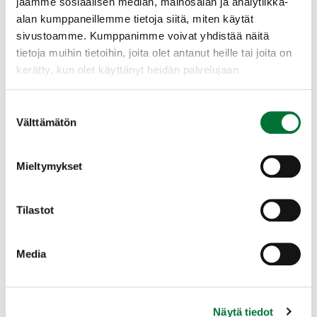
jaamme sosiaalisen median, mainosalan ja analytiikka-
alan kumppaneillemme tietoja siitä, miten käytät
sivustoamme. Kumppanimme voivat yhdistää näitä
tietoja muihin tietoihin, joita olet antanut heille tai joita on
kerätty, kun olet käyttänyt heidän palvelujaan.
Suostumuksen
Ampumakokeen vastaanottajat
Välttämätön
valinta
Oppitunteja: 8
Maksuton
Mieltymykset
Kurssien suorittamisessa oli ongelmia
aamupäivän aikana 31.7.2026. Vika on
Tilastot
paikallistettu ja korjattu. Mikäli sinulla on
vanhenemassa nimitys 31.7.2026 eikä
Media
oppituntien…
Näytä tiedot