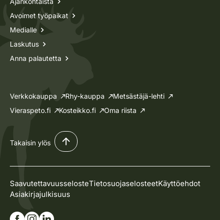
Ajankohtaista
Avoimet työpaikat
Medialle
Laskutus
Anna palautetta
Verkkokauppa
Rhy-kauppa
Metsästäjä-lehti
Vieraspeto.fi
Kosteikko.fi
Oma riista
Takaisin ylös
Saavutettavuusseloste
Tietosuojaselosteet
Käyttöehdot
Asiakirjajulkisuus