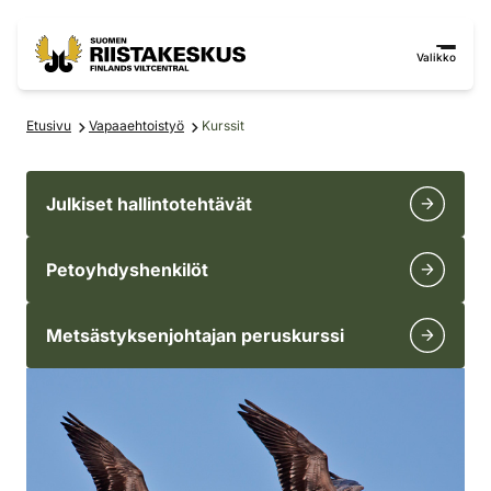
Siirry sisältöön
Siirry sivustokarttaan
Valikko
Etusivu
Vapaaehtoistyö
Kurssit
Julkiset hallintotehtävät
Petoyhdyshenkilöt
Metsästyksenjohtajan peruskurssi
Kurssit