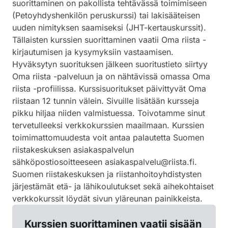
suorittaminen on pakollista tehtävässä toimimiseen
(Petoyhdyshenkilön peruskurssi) tai lakisääteisen
uuden nimityksen saamiseksi (JHT-kertauskurssit).
Tällaisten kurssien suorittaminen vaatii Oma riista -
kirjautumisen ja kysymyksiin vastaamisen.
Hyväksytyn suorituksen jälkeen suoritustieto siirtyy
Oma riista -palveluun ja on nähtävissä omassa Oma
riista -profiilissa. Kurssisuoritukset päivittyvät Oma
riistaan 12 tunnin välein. Sivuille lisätään kursseja
pikku hiljaa niiden valmistuessa. Toivotamme sinut
tervetulleeksi verkkokurssien maailmaan. Kurssien
toimimattomuudesta voit antaa palautetta Suomen
riistakeskuksen asiakaspalvelun
sähköpostiosoitteeseen asiakaspalvelu@riista.fi.
Suomen riistakeskuksen ja riistanhoitoyhdistysten
järjestämät etä- ja lähikoulutukset sekä aihekohtaiset
verkkokurssit löydät sivun yläreunan painikkeista.
Kurssien suorittaminen vaatii sisään