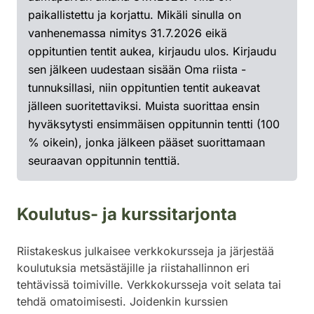
paikallistettu ja korjattu. Mikäli sinulla on
vanhenemassa nimitys 31.7.2026 eikä
oppituntien tentit aukea, kirjaudu ulos. Kirjaudu
sen jälkeen uudestaan sisään Oma riista -
tunnuksillasi, niin oppituntien tentit aukeavat
jälleen suoritettaviksi. Muista suorittaa ensin
hyväksytysti ensimmäisen oppitunnin tentti (100
% oikein), jonka jälkeen pääset suorittamaan
seuraavan oppitunnin tenttiä.
Koulutus- ja kurssitarjonta
Riistakeskus julkaisee verkkokursseja ja järjestää
koulutuksia metsästäjille ja riistahallinnon eri
tehtävissä toimiville. Verkkokursseja voit selata tai
tehdä omatoimisesti. Joidenkin kurssien