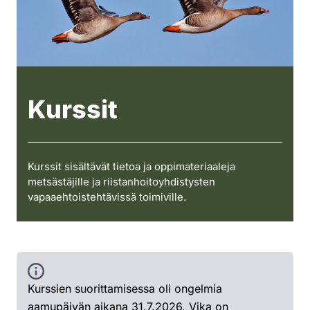
Kurssit
Kurssit sisältävät tietoa ja oppimateriaaleja
metsästäjille ja riistanhoitoyhdistysten
vapaaehtoistehtävissä toimiville.
Kurssien suorittamisessa oli ongelmia
aamupäivän aikana 31.7.2026. Vika on