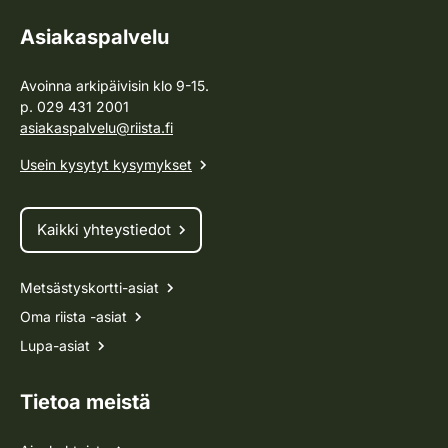
Asiakaspalvelu
Avoinna arkipäivisin klo 9-15.
p. 029 431 2001
asiakaspalvelu@riista.fi
Usein kysytyt kysymykset
Kaikki yhteystiedot
Metsästyskortti-asiat
Oma riista -asiat
Lupa-asiat
Tietoa meistä