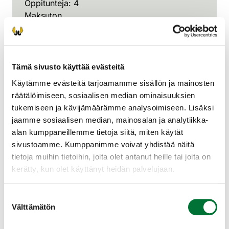
Oppitunteja: 4
Maksuton
Löydät täältä petoyhdyshenkilöille suunnattua
syventävää koulutusmateriaalia.
Tämä sivusto käyttää evästeitä
Käytämme evästeitä tarjoamamme sisällön ja mainosten
räätälöimiseen, sosiaalisen median ominaisuuksien
tukemiseen ja kävijämäärämme analysoimiseen. Lisäksi
jaamme sosiaalisen median, mainosalan ja analytiikka-
alan kumppaneillemme tietoja siitä, miten käytät
sivustoamme. Kumppanimme voivat yhdistää näitä
tietoja muihin tietoihin, joita olet antanut heille tai joita on
kerätty, kun olet käyttänyt heidän palvelujaan.
Suostumuksen
Välttämätön
valinta
Petoyhdyshenkilöiden