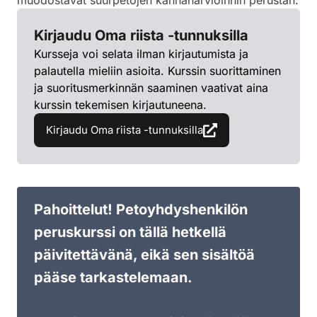
Kirjaudu Oma riista -tunnuksilla
Kursseja voi selata ilman kirjautumista ja
palautella mieliin asioita. Kurssin suorittaminen
ja suoritusmerkinnän saaminen vaativat aina
kurssin tekemisen kirjautuneena.
Kirjaudu Oma riista -tunnuksilla
Pahoittelut! Petoyhdyshenkilön
peruskurssi on tällä hetkellä
päivitettävänä, eikä sen sisältöä
pääse tarkastelemaan.