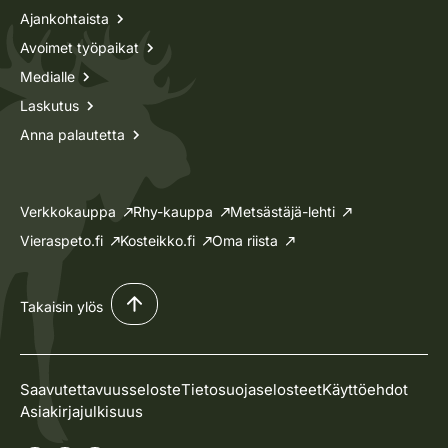
Ajankohtaista
Avoimet työpaikat
Medialle
Laskutus
Anna palautetta
Verkkokauppa
Rhy-kauppa
Metsästäjä-lehti
Vieraspeto.fi
Kosteikko.fi
Oma riista
Takaisin ylös
Saavutettavuusseloste
Tietosuojaselosteet
Käyttöehdot
Asiakirjajulkisuus