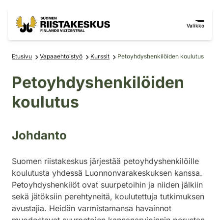
Siirry sisältöön
Siirry sivustokarttaan
Valikko
Etusivu
Vapaaehtoistyö
Kurssit
Petoyhdyshenkilöiden koulutus
Petoyhdyshenkilöiden
koulutus
Johdanto
Suomen riistakeskus järjestää petoyhdyshenkilöille
koulutusta yhdessä Luonnonvarakeskuksen kanssa.
Petoyhdyshenkilöt ovat suurpetoihin ja niiden jälkiin
sekä jätöksiin perehtyneitä, koulutettuja tutkimuksen
avustajia. Heidän varmistamansa havainnot
muodostavat suurpetojen kannanarvioinnin perustan.