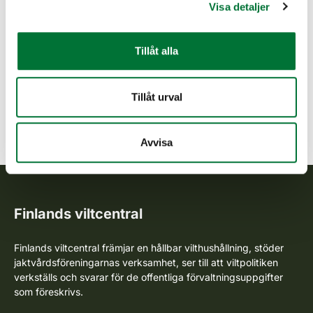
När du vill bli
Visa detaljer
rovdjurskontaktperson, ta
kontakt till din egen
Tillåt alla
jaktvårdsförening eller
Finlands viltcentrals
Tillåt urval
regionkontoret.
Avvisa
Finlands viltcentral
Finlands viltcentral främjar en hållbar vilthushållning, stöder
jaktvårdsföreningarnas verksamhet, ser till att viltpolitiken
verkställs och svarar för de offentliga förvaltningsuppgifter
som föreskrivs.