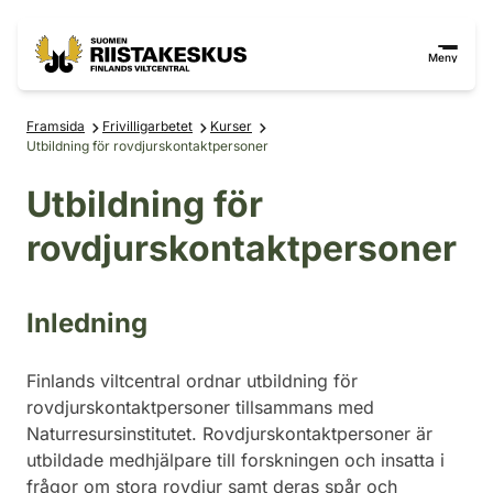
Hoppa till innehåll
Gå till webbplatskartan
Meny
Framsida
Frivilligarbetet
Kurser
Utbildning för rovdjurskontaktpersoner
Utbildning för
rovdjurskontaktpersoner
Inledning
Finlands viltcentral ordnar utbildning för
rovdjurskontaktpersoner tillsammans med
Naturresursinstitutet. Rovdjurskontaktpersoner är
utbildade medhjälpare till forskningen och insatta i
frågor om stora rovdjur samt deras spår och