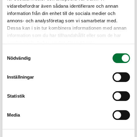
vidarebefordrar även sådana identifierare och annan
information från din enhet till de sociala medier och
annons- och analysföretag som vi samarbetar med.
Dessa kan i sin tur kombinera informationen med annan
Rovdjurskontaktpersonernas
information som du har tillhandahållit eller som de har
fördjupande utbildningsmaterial
samlat in när du har använt deras tjänster.
Samtyckesval
Lektioner: 4
Nödvändig
Kostnadsfritt
Här hittar du fördjupande utbildningsmaterial
Inställningar
riktat till rovdjurskontaktpersoner.
Statistik
Media