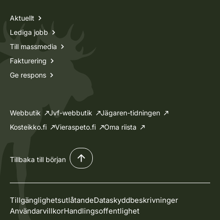
Aktuellt
Lediga jobb
Till massmedia
Fakturering
Ge respons
Webbutik
Jvf-webbutik
Jägaren-tidningen
Kosteikko.fi
Vieraspeto.fi
Oma riista
Tillbaka till början
Tillgänglighetsutlåtande
Dataskyddbeskrivninger
Användarvillkor
Handlingsoffentlighet