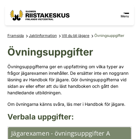
Hoppa till innehåll
Gå till webbplatskartan
Meny
Framsida
Jaktinformation
Vill du bli jägare
Övningsuppgifter
Övningsuppgifter
Övningsuppgifterna ger en uppfattning om vilka typer av
frågor jägarexamen innehåller. De ersätter inte en noggrann
läsning av Handbok för jägare. Gör övningsuppgifterna vid
sidan av eller efter att du läst handboken och gått den
handledande utbildningen.
Om övningarna känns svåra, läs mer i Handbok för jägare.
Verbala uppgifter:
Upotettu sisältö: