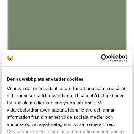
Känner du sjöfåglar
Huom: Tämä sisältö vaatii JavaScript-tuen toimiakseen oikei
Siirry upotettuun sisältöön
Ohita upotettu sisältö
Upotettu sisältö päättyi
Denna webbplats använder cookies
Vi använder enhetsidentifierare för att anpassa innehållet
Upotettu sisältö:
och annonserna till användarna, tillhandahålla funktioner
för sociala medier och analysera vår trafik. Vi
Känner du gäss
vidarebefordrar även sådana identifierare och annan
Huom: Tämä sisältö vaatii JavaScript-tuen toimiakseen oikei
information från din enhet till de sociala medier och
annons- och analysföretag som vi samarbetar med.
Siirry upotettuun sisältöön
Ohita upotettu sisältö
Dessa kan i sin tur kombinera informationen med annan