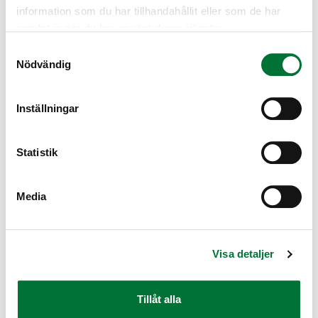
information som du har tillhandahållit eller som de har
samlat in när du har använt deras tjänster.
Samtyckesval
Nödvändig
Upotettu sisältö päättyi
Inställningar
Upotettu sisältö:
Statistik
Känner du sjöfåglar på tillbakagång
Huom: Tämä sisältö vaatii JavaScript-tuen toimiakseen oikei
Media
Siirry upotettuun sisältöön
Ohita upotettu sisältö
Visa detaljer
Tillåt alla