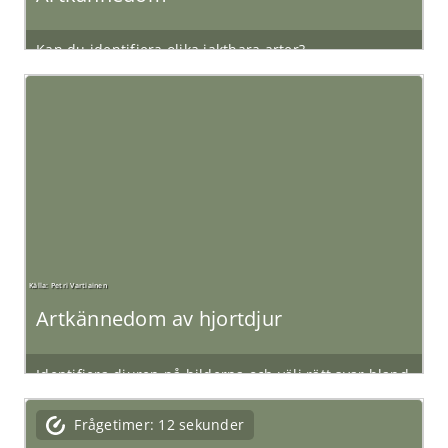
Upotettu sisältö päättyi
Upotettu sisältö:
Artkännedom av hjortdjur
Huom: Tämä sisältö vaatii JavaScript-tuen toimiakseen oikei
Siirry upotettuun sisältöön
Ohita upotettu sisältö
Upotettu sisältö päättyi
Upotettu sisältö: