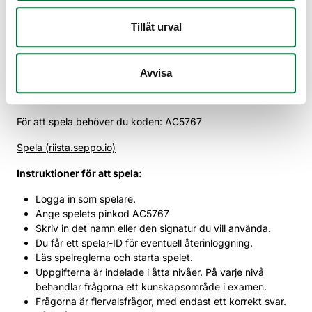
Upotettu sisältö päättyi
Spelet Mot jägarexamen
Tillåt urval
Med hjälp av spelet Mot jägarexamen kan du öva för
jägarexamen i en ny typ av spelmiljö. Du loggar in i spelet via
Avvisa
en webbläsare (rekommenderade webbläsare Chrome,
Safari, Firefox) på adressen riista.seppo.io
För att spela behöver du koden: AC5767
Spela (riista.seppo.io)
Instruktioner för att spela:
Logga in som spelare.
Ange spelets pinkod AC5767
Skriv in det namn eller den signatur du vill använda.
Du får ett spelar-ID för eventuell återinloggning.
Läs spelreglerna och starta spelet.
Uppgifterna är indelade i åtta nivåer. På varje nivå
behandlar frågorna ett kunskapsområde i examen.
Frågorna är flervalsfrågor, med endast ett korrekt svar.