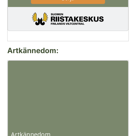
Upotettu sisältö päättyi
Artkännedom:
Upotettu sisältö:
Artkännedom
Huom: Tämä sisältö vaatii JavaScript-tuen toimiakseen oikei
Siirry upotettuun sisältöön
Ohita upotettu sisältö