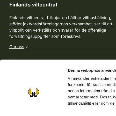
Finlands viltcentral
Finlands viltcentral främjar en hållbar vilthushållning,
stöder jaktvårdsföreningarnas verksamhet, ser till att
viltpolitiken verkställs och svarar för de offentliga
förvaltningsuppgifter som föreskrivs.
Om oss
Denna webbplats använde
Vi använder enhetsidentifie
funktioner för sociala medi
annan information från din
samarbetar med. Dessa kan
tillhandahållit eller som d
Webbutik
Jvf-webbutik
Jägaren-tidningen
Kosteik