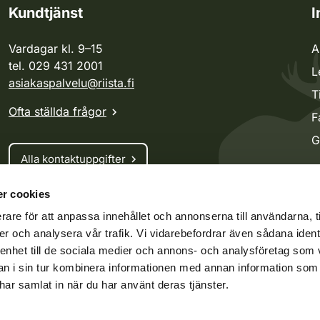
Kundtjänst
I
Vardagar kl. 9–15
A
tel. 029 431 2001
L
asiakaspalvelu@riista.fi
T
Ofta ställda frågor
F
G
Alla kontaktuppgifter
r cookies
Jaktkort
rare för att anpassa innehållet och annonserna till användarna, t
Oma riista -tjänsten
er och analysera vår trafik. Vi vidarebefordrar även sådana ident
Ansökan om licenser och dispenser
 enhet till de sociala medier och annons- och analysföretag som 
 i sin tur kombinera informationen med annan information som
e har samlat in när du har använt deras tjänster.
ko.fi
Vieraspeto.fi
Oma riista