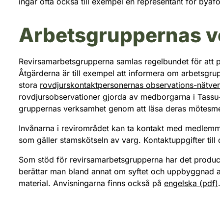
ingår ofta också till exempel en representant för byaf
Arbetsgruppernas 
Revirsamarbetsgrupperna samlas regelbundet för att p
Åtgärderna är till exempel att informera om arbetsgr
stora
rovdjurskontaktpersonernas observations-nätve
rovdjursobservationer gjorda av medborgarna i Tass
gruppernas verksamhet genom att läsa deras mötes
Invånarna i revirområdet kan ta kontakt med medlemmar
som gäller stamskötseln av varg. Kontaktuppgifter till
Som stöd för revirsamarbetsgrupperna har det produ
berättar man bland annat om syftet och uppbyggnad av
material. Anvisningarna finns också på
engelska (pdf)