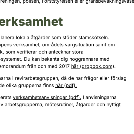
öreningen, polisen, Forststyrelsen eller gränsbevakningsväs
verksamhet
lanera lokala åtgärder som stöder stamskötseln.
uppens verksamhet, områdets vargsituation samt om
rk
, som verifierar och antecknar stora
u-systemet. Du kan bekanta dig noggrannare med
memorandum från och med 2017
här (dropbox.com)
.
na i revirarbetsgruppen, då de har frågor eller förslag
 de olika grupperna finns
här (pdf).
cerats
verksamhetsanvisningar (pdf).
I anvisningarna
 arbetsgrupperna, mötesrutiner, åtgärder och nyttigt
.