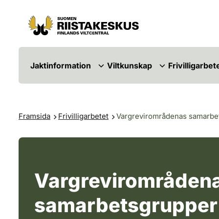
Hoppa till innehåll
Gå till webbplatskartan
Jaktinformation
Viltkunskap
Frivilligarbet
Framsida
Frivilligarbetet
Vargrevirområdenas samarbe
Vargrevirområden
samarbetsgrupper