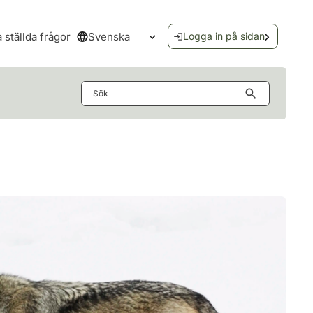
Svenska
a ställda frågor
Logga in på sidan
Öppna språkmenyn
Sök