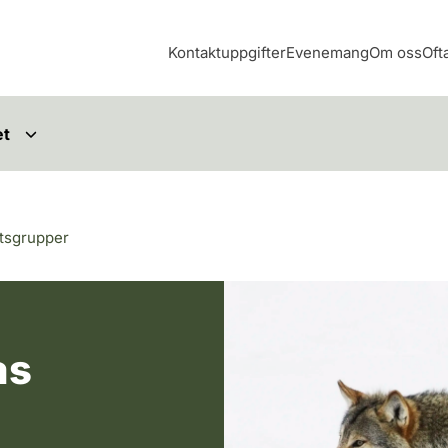
Kontaktuppgifter
Evenemang
Om oss
Oft
et
tsgrupper
varg
as