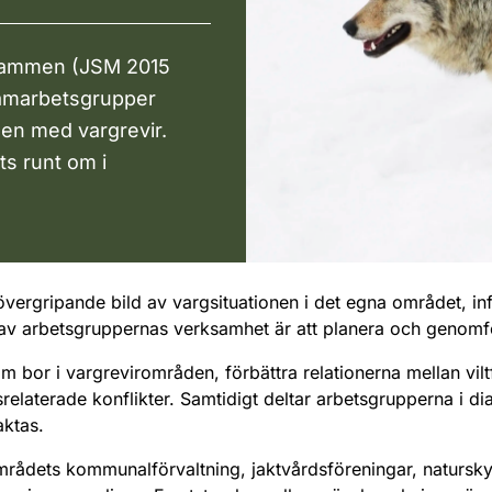
gstammen (JSM 2015
 samarbetsgrupper
den med vargrevir.
ts runt om i
 övergripande bild av vargsituationen i det egna området, 
el av arbetsgruppernas verksamhet är att planera och genom
bor i vargrevirområden, förbättra relationerna mellan viltfö
elaterade konflikter. Samtidigt deltar arbetsgrupperna i di
aktas.
områdets kommunalförvaltning, jaktvårdsföreningar, natursk