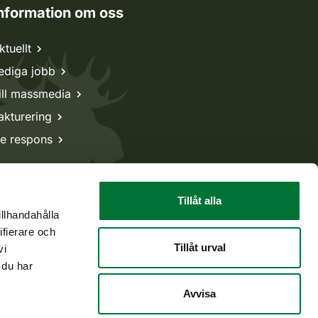
nformation om oss
ktuellt
ediga jobb
ill massmedia
akturering
e respons
Tillåt alla
illhandahålla
ifierare och
Tillåt urval
vi
 du har
Avvisa
Tillbaka till början