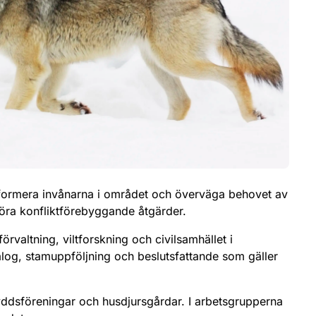
informera invånarna i området och överväga behovet av
föra konfliktförebyggande åtgärder.
rvaltning, viltforskning och civilsamhället i
alog, stamuppföljning och beslutsfattande som gäller
yddsföreningar och husdjursgårdar. I arbetsgrupperna