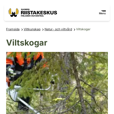
Hoppa till innehåll
Gå till webbplatskartan
Meny
Framsida
Viltkunskap
Natur- och viltvård
Viltskogar
Viltskogar