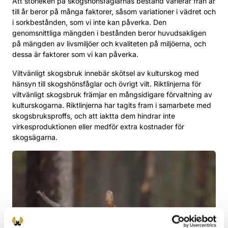
Att storleken på skogshönsfåglarnas bestånd varierar från år
till år beror på många faktorer, såsom variationer i vädret och
i sorkbestånden, som vi inte kan påverka. Den
genomsnittliga mängden i bestånden beror huvudsakligen
på mängden av livsmiljöer och kvaliteten på miljöerna, och
dessa är faktorer som vi kan påverka.
Viltvänligt skogsbruk innebär skötsel av kulturskog med
hänsyn till skogshönsfåglar och övrigt vilt. Riktlinjerna för
viltvänligt skogsbruk främjar en mångsidigare förvaltning av
kulturskogarna. Riktlinjerna har tagits fram i samarbete med
skogsbruksproffs, och att iaktta dem hindrar inte
virkesproduktionen eller medför extra kostnader för
skogsägarna.