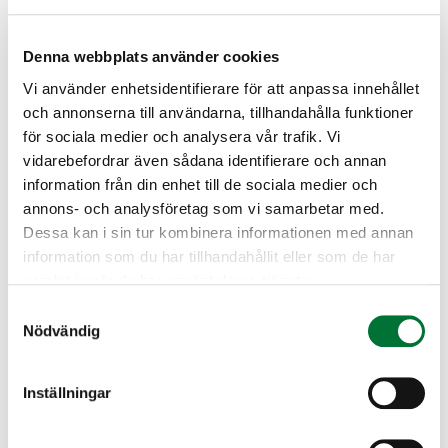
Denna webbplats använder cookies
Vi använder enhetsidentifierare för att anpassa innehållet
och annonserna till användarna, tillhandahålla funktioner
för sociala medier och analysera vår trafik. Vi
vidarebefordrar även sådana identifierare och annan
Näring och skydd för fåglarna
information från din enhet till de sociala medier och
annons- och analysföretag som vi samarbetar med.
En välmående viltskog ger skogshönsfåglarna rikligt med
Dessa kan i sin tur kombinera informationen med annan
föda och skydd. Skogshönsfåglarna trivs i blandskog där
information som du har tillhandahållit eller som de har
trädbeståndets storlek och täthet varierar. Idealet är en skog
med minst tre trädslag och riklig undervegetation,
samlat in när du har använt deras tjänster.
viltbuskage och sparträdsgrupper.
Samtyckesval
Nödvändig
Blåbär är den viktigaste näringsväxten för skogshönsfåglar.
Särskilt viktigt för hönsfågelkullarna är att det finns ett
enhetligt bestånd av blåbärsris som erbjuder skydd och
Inställningar
levande föda i form av insekter som lever på blåbärsbladen.
Skogshönsfåglar trivs i de skiktade övergångszonerna