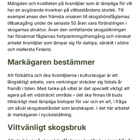
Mängden och kvaliteten på livsmiljöer som är lämpliga för vilt
har en avgörande inverkan på viltbeståndens storlek. Till
exempel anses den främsta orsaken till skogshönsfåglarnas
tillbakagång under de senaste 50 åren vara förändringen i
skogarnas struktur. Även den omfattande skogsdikningen
har försämrat fåglarnas fortplantningsframgång och minskat
antalet livsmiljöer som lämpar sig för dalripa, särskilt i södra
och mellersta Finland.
Markägaren bestämmer
Att förbättra och öka livsmiljöerna i kulturskogar är ett
långsiktigt arbete, vars verkningar sträcker sig tiotals år
framåt i tiden. Med tanke på viltet är det speciellt viktigt att
agera på ett vidsträckt område – det ska finnas till buds
tillräckligt med lämpliga biotoper för var och en art, i fråga
om såväl skogsbeståndet som landskapet. I det här arbetet
är markägaren i nyckelställning.
Viltvänligt skogsbruk