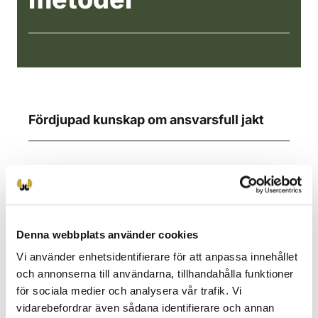
Fördjupad kunskap om ansvarsfull jakt
Jäktsäkerhet
Sök av det skjutna viltet
Skogshonsfågeljakt
Denna webbplats använder cookies
Hjortdjursjakt
Vi använder enhetsidentifierare för att anpassa innehållet
och annonserna till användarna, tillhandahålla funktioner
Sjofågeljakt
för sociala medier och analysera vår trafik. Vi
Jakt på sädgås
vidarebefordrar även sådana identifierare och annan