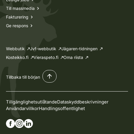
Till massmedia
Fakturering
Ge respons
Webbutik
Jvf-webbutik
Jägaren-tidningen
Kosteikko.fi
Vieraspeto.fi
Oma riista
Tillbaka till början
Tillgänglighetsutlåtande
Dataskyddbeskrivninger
Användarvillkor
Handlingsoffentlighet
Gå till vår Facebook-sida
Gå till vår Instagram-sida
Gå till vår Linkedin-sida