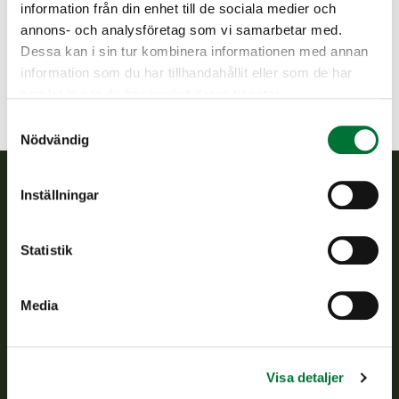
information från din enhet till de sociala medier och
Jakt på stora rovdjur
annons- och analysföretag som vi samarbetar med.
Kvotjakt
Dessa kan i sin tur kombinera informationen med annan
information som du har tillhandahållit eller som de har
Om användning av åtel
samlat in när du har använt deras tjänster.
Hantering av bytet
Samtyckesval
Nödvändig
Inställningar
Finlands viltcentral
Statistik
Finlands viltcentral främjar en hållbar vilthushållning, stöder
jaktvårdsföreningarnas verksamhet, ser till att viltpolitiken
verkställs och svarar för de offentliga förvaltningsuppgifter
Media
som föreskrivs.
Om oss
Visa detaljer