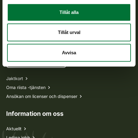
Kundtjänst
Tillåt alla
Vardagar kl. 9–15
tel. 029 431 2001
asiakaspalvelu@riista.fi
Tillåt urval
Ofta ställda frågor
Avvisa
Alla kontaktuppgifter
Jaktkort
Oma riista -tjänsten
Ansökan om licenser och dispenser
Information om oss
Aktuellt
Lediga jobb