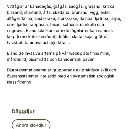
Viltfåglar är kanadagås, grågås, sädgås, gräsand, kricka,
bläsand, stjärtand, årta, skedand, brunand, vigg, ejder,
alfågel, knipa, småskrake, storskrake, dalripa, fjällripa, järpe,
orre, tjäder, rapphöna, fasan, sothöna, morkulla och
ringduva. Bland icke-förstörande fågelarter kan nämnas
korp (i renskötselområdet), kråka, skata, kaja, gråtrut,
havstrut, tamduva och björktrast.
Bland de invasiva arterna på vår webbplats finns mink,
mårdhund, bisamråtta och kanadensisk bäver.
Djurpresentationerna är grupperade av praktiska skäl och
överensstämmer inte alltid med en systematisk zoologisk
klassificering.
Filtrera djurarter efter kategori
Däggdjur
Andra klövdjur