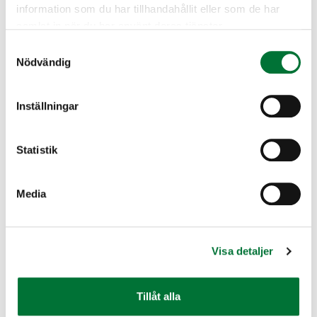
information som du har tillhandahållit eller som de har
samlat in när du har använt deras tjänster.
Samtyckesval
Nödvändig
Inställningar
Mink
Mård
Statistik
Media
Mårdhund
Räv
Visa detaljer
Tillåt alla