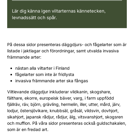
Lär dig känna igen viltarternas kännetecken,
levnadssätt och spår.
På dessa sidor presenteras däggdjurs- och fågelarter som är
listade i jaktlagar och förordningar, samt utvalda invasiva
främmande arter:
nästan alla viltarter i Finland
fågelarter som inte är fridlysta
invasiva främmande arter ska fångas
Viltlevande däggdjur inkluderar vildkanin, skogshare,
fälthare, ekorre, europeisk bäver, varg, i farm uppfödd
fjällräv, räv, björn, grävling, hermelin, iller, utter, mård, järv,
lodjur, östersjövikare, knubbsäl, gråsäl, vildsvin, dovhjort,
sikahjort, japansk rådjur, rådjur, älg, vitsvanshjort, skogsren
och mufflon. På våra sidor presenteras också guldschakalen,
som är en fredad art.