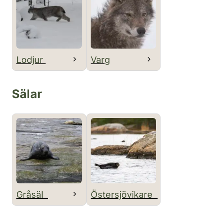
Lodjur
Varg
Sälar
Gråsäl
Östersjövikare