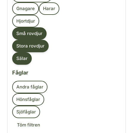
Gnagare
Harar
Hjortdjur
Små rovdjur
Stora rovdjur
Sälar
Fåglar
Andra fåglar
Hönsfåglar
Sjöfåglar
Töm filtren