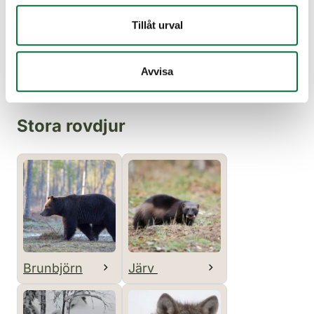
Tillåt urval
Utter
Avvisa
Stora rovdjur
Brunbjörn
Järv