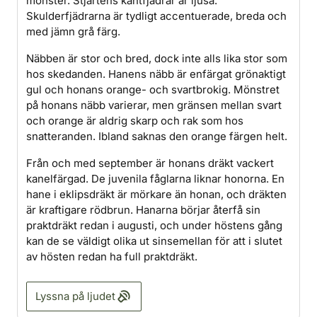
mönster. Stjärtens kantfjädrar är ljusa.
Skulderfjädrarna är tydligt accentuerade, breda och
med jämn grå färg.
Näbben är stor och bred, dock inte alls lika stor som
hos skedanden. Hanens näbb är enfärgat grönaktigt
gul och honans orange- och svartbrokig. Mönstret
på honans näbb varierar, men gränsen mellan svart
och orange är aldrig skarp och rak som hos
snatteranden. Ibland saknas den orange färgen helt.
Från och med september är honans dräkt vackert
kanelfärgad. De juvenila fåglarna liknar honorna. En
hane i eklipsdräkt är mörkare än honan, och dräkten
är kraftigare rödbrun. Hanarna börjar återfå sin
praktdräkt redan i augusti, och under höstens gång
kan de se väldigt olika ut sinsemellan för att i slutet
av hösten redan ha full praktdräkt.
Lyssna på ljudet