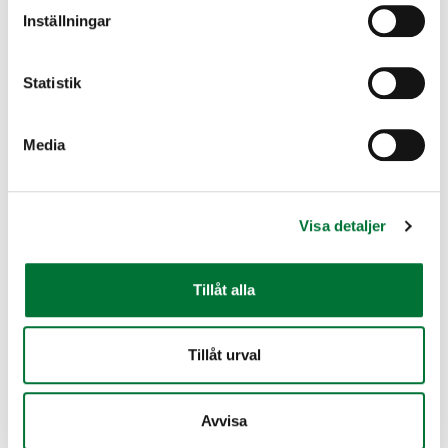
regelbundet med hjälp av utfodring av
blöt­djur.
Inställningar
människor i städer och övriga
bosättningscentrum.
Statistik
Fortplantning
Media
Lägger ägg i slutet av april och början av
Visa detaljer
maj, 5–12 st. Boet i gräset, på en strandäng
eller i konstgjort bo. Ibland långt från
vatten.
Tillåt alla
Visa mer information
Tillåt urval
Avvisa