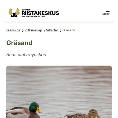
Hoppa till innehåll
Gå till webbplatskartan
Meny
Framsida
Viltkunskap
Viltarter
Gräsand
Gräsand
Anas platyrhynchos