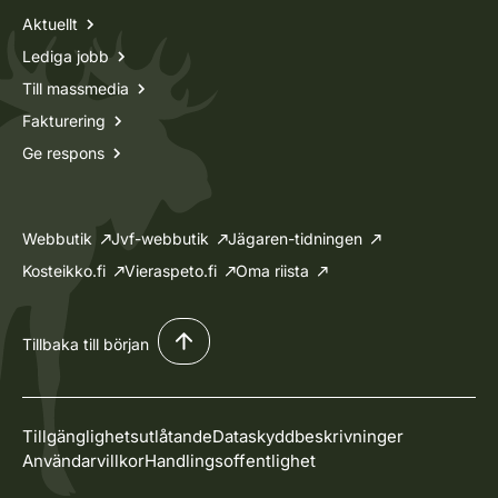
Aktuellt
Lediga jobb
Till massmedia
Fakturering
Ge respons
Webbutik
Jvf-webbutik
Jägaren-tidningen
Kosteikko.fi
Vieraspeto.fi
Oma riista
Tillbaka till början
Tillgänglighetsutlåtande
Dataskyddbeskrivninger
Användarvillkor
Handlingsoffentlighet