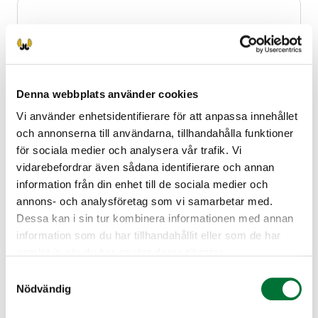
Utbredning
Gräsanden häckar i rikligt antal i hela
Denna webbplats använder cookies
landet, dock rikligast i södra Finland, där
Vi använder enhetsidentifierare för att anpassa innehållet
den är den vanligaste sjöfågelarten.
och annonserna till användarna, tillhandahålla funktioner
Gräsanden trivs vid frodiga sjöar, åar, träsk
för sociala medier och analysera vår trafik. Vi
och havsvikar, men även i närheten av
Visa mer information
vidarebefordrar även sådana identifierare och annan
bebyggelse. Arten saknas endast vid de
information från din enhet till de sociala medier och
allra kargaste och minst frodiga
annons- och analysföretag som vi samarbetar med.
vattendragen. Den bygger vanligen sitt bo i
Dessa kan i sin tur kombinera informationen med annan
skydd av vegetation, ibland även långt från
information som du har tillhandahållit eller som de har
Föda
vatten.
samlat in när du har använt deras tjänster.
Gräsanden är en väldigt härdig art, som
Samtyckesval
flyttar först sent i oktober-november. Som
Nödvändig
Vatten- och strandvegetation såsom andmat
enda sjöfågelart övervintrar gräsanden även
samt frön från dem. Insekter, kräftdjur samt