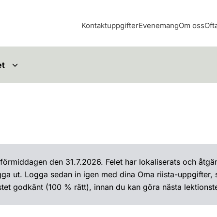
Kontaktuppgifter
Evenemang
Om oss
Oft
et
förmiddagen den 31.7.2026. Felet har lokaliserats och åtg
ga ut. Logga sedan in igen med dina Oma riista-uppgifter, så
tet godkänt (100 % rätt), innan du kan göra nästa lektionste