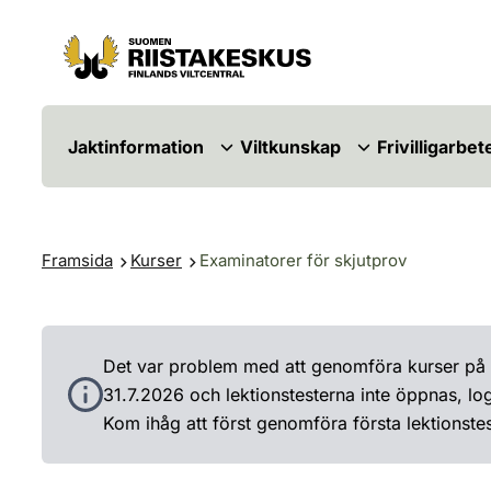
Hoppa till innehåll
Gå till webbplatskartan
Jaktinformation
Viltkunskap
Frivilligarbet
Framsida
Kurser
Examinatorer för skjutprov
Det var problem med att genomföra kurser på 
31.7.2026 och lektionstesterna inte öppnas, log
Kom ihåg att först genomföra första lektionstes